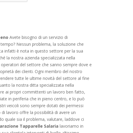
meno
Avete bisogno di un servizio di
 nel tempo? Nessun problema, la soluzione che
 infatti è nota in questo settore per la sua
rché la nostra azienda specializzata nella
e, operatori del settore che sanno sempre dove e
roprietà dei clienti. Ogni membro del nostro
endere tutte le ultime novità del settore al fine
uanto la nostra ditta specializzata nella
pre ai propri committenti un lavoro ben fatto,
iate in periferia che in pieno centro, e lo può
tri veicoli sono sempre dotati dei permessi
 di lavoro offre la possibilità di avere un
o quale sia il problema, valutare, laddove ci
arazione Tapparelle Salaria
lavoriamo in
sua clientela interventi di livello altissimo,