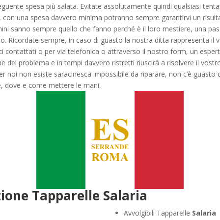
nte spesa più salata. Evitate assolutamente quindi qualsiasi tentativ
 con una spesa davvero minima potranno sempre garantirvi un risultat
i uomini sanno sempre quello che fanno perché è il loro mestiere, una 
o. Ricordate sempre, in caso di guasto la nostra ditta rappresenta il v
ontattati o per via telefonica o attraverso il nostro form, un esper
ione del problema e in tempi davvero ristretti riuscirà a risolvere il vo
 noi non esiste saracinesca impossibile da riparare, non c’è guasto ch
, dove e come mettere le mani.
ione Tapparelle Salaria
Avvolgibili Tapparelle
Salaria