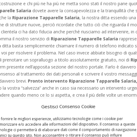
 costruzione e chi più ne ha più ne metta sono stati il nostro pane quo
arelle Salaria
dovete avere la consapevolezza e la tranquillità che s
 che la
Riparazione Tapparelle Salaria
, la nostra ditta essendo una f
e di strutture nuove, perciò ricordate che tutto ciò che riguarda il mo
 clientela ci ha dato fiducia anche perché riusciamo ad intervenire, in
nsomma il nostro servizio di
Riparazione Tapparelle Salaria
rappresen
tra ditta basta semplicemente chiamare il numero di telefono indicato 
voi per risolvere il problema. Nel caso invece abbiate bisogno di qual
i prenotare un sopralluogo a titolo assolutamente gratuito, noi di
Ri
form presente nell’apposita sezione del nostro portale. Farlo è davvero 
 consenso al trattamento dei dati personali e scrivere il vostro messag
i davvero brevi.
Pronto intervento Riparazione Tapparelle Salaria,
la vostra “salvezza” anche in caso sia necessario un intervento urg
cadere quando meno ce lo si aspetta, e crea il più delle volte un eno
puntamento molto importante, nel cuore della notte oppure a poche or
Gestisci Consenso Cookie
curiamo, accade quasi ogni giorno e rappresenta un vero e proprio dram
hé siamo pienamente consapevoli di questa situazione, offriamo al pub
 fornire le migliori esperienze, utilizziamo tecnologie come i cookie per
rni l’anno. Nel caso anche a voi capiti un inconveniente legato a un avvo
orizzare e/o accedere alle informazioni del dispositivo. Il consenso a queste
nologie ci permetterà di elaborare dati come il comportamento di navigazione
o sopra citato, non dovete assolutamente preoccuparvi, in quanto la 
unici su questo sito. Non acconsentire o ritirare il consenso può influire