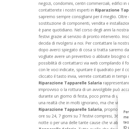
negozi, condomini, centri commerciali, edifici in
contatterete i nostri esperti in
Riparazione Tapp
sapremo sempre consigliarvi per il meglio. Oltre
sostituzione di componenti, vendita e installazion
è pane quotidiano. Nel corso degli anni la nostra
festivi grazie al servizio di pronto intervento. I
decida di rivolgersi a noi. Per contattare la nos
dopo averci spiegato di cosa si tratta saremo da 
vogliate avere un preventivo o abbiate bisogno d
possibilità di contattarci via web compilando il 
con le voci indicate, spuntare il quadrato per il
cliccato il tasto invia, verrete contattati in temp
Riparazione Tapparelle Salaria
rappresentano 
improvviso o la rottura di un avvolgibile può ac
durante un giorno di festa, poco prima di un ap
una realtà che in molti ignorano, ma che vi assi
Riparazione Tapparelle Salaria
, proprio perc
Per
ore su 24, 7 giorni su 7 festivi compresi, 365 gio
mem
tec
notte o per una delle tante cause che vi abbiam
ID 