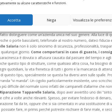
e è andare sul nostro sito internet e telefonarci indipendentemente dal
ativamente su alcune caratteristiche e funzioni.
prima un tecnico esperto in grado di individuare con facilità il vostro
ibili, e intervenire direttamente in tempi davvero molto ristretti.
Ripara
lità. Non esiste installazione che ci possa dare preoccupazione, tutt
Accetta
Nega
Visualizza le preferen
 modi. Ogni giorno mettiamo in campo personale altamente qualificat
 cose. Inoltre i prezzi che la nostra ditta specializzata nella
Riparazi
tto distinguere come un’azienda unica nel suo genere. Alla luce di q
nesche o porte basculanti, telefonate al nostro numero, dateci fiducia
lle Salaria
non è solo sinonimo di sicurezza, professionalità, traspa
in qualunque giorno.
Come comportarsi in caso di guasto, i consigl
 saracinesca è dovuta o all’usura causata dal passare del tempo e agli e
che questo tipo di strutture, come qualsiasi altra cosa, ha bisogno di
ni quotidiani, la vita frenetica di tutti i giorni e la mancanza di atte
di questo tipo, specialmente se questa ha diversi anni sulle spalle. P
rranda “vi manda”. Un cigolio particolarmente insistente, uno scricchiol
ca più difficile del normale sono infatti dei campanelli d’allarme che
Riparazione Tapparelle Salaria
, dopo aver avvertito uno dei “sinto
 cifre a volte anche rilevanti. Spesso, per evitare l’esborso di denar
arazione fai da te, oppure che si sia cimentato in una sostituzione di
e possiate fare, in primis perché potreste rischiare di farvi male, e s