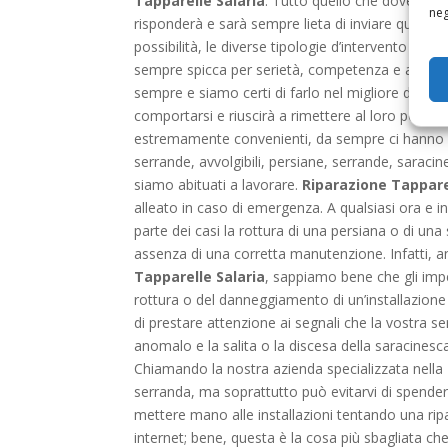
Tapparelle Salaria
. Tutto quello che dovete far
neg
risponderà e sarà sempre lieta di inviare quanto 
possibilità, le diverse tipologie d’intervento poss
sempre spicca per serietà, competenza e affidabi
sempre e siamo certi di farlo nel migliore dei
comportarsi e riuscirà a rimettere al loro posto le
estremamente convenienti, da sempre ci hanno fa
serrande, avvolgibili, persiane, serrande, saraci
siamo abituati a lavorare.
Riparazione Tappare
alleato in caso di emergenza. A qualsiasi ora e 
parte dei casi la rottura di una persiana o di una
assenza di una corretta manutenzione. Infatti, an
Tapparelle Salaria
, sappiamo bene che gli impeg
rottura o del danneggiamento di un’installazione 
di prestare attenzione ai segnali che la vostra se
anomalo e la salita o la discesa della saracines
Chiamando la nostra azienda specializzata nella
serranda, ma soprattutto può evitarvi di spendere
mettere mano alle installazioni tentando una rip
internet; bene, questa è la cosa più sbagliata ch