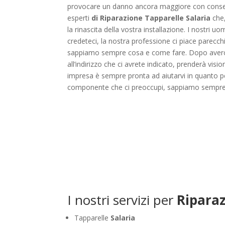
provocare un danno ancora maggiore con consegue
esperti
di Riparazione Tapparelle Salaria
che,
la rinascita della vostra installazione. I nostr
credeteci, la nostra professione ci piace parecchi
sappiamo sempre cosa e come fare. Dopo averci c
all’indirizzo che ci avrete indicato, prenderà vis
impresa è sempre pronta ad aiutarvi in quanto per
componente che ci preoccupi, sappiamo sempre
I nostri servizi per
Riparaz
Tapparelle
Salaria