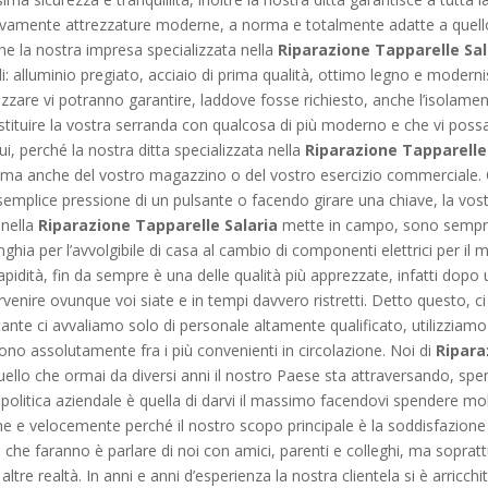
sivamente attrezzature moderne, a norma e totalmente adatte a quello 
he la nostra impresa specializzata nella
Riparazione Tapparelle Sal
i: alluminio pregiato, acciaio di prima qualità, ottimo legno e mode
izzare vi potranno garantire, laddove fosse richiesto, anche l’isolame
ostituire la vostra serranda con qualcosa di più moderno e che vi pos
ui, perché la nostra ditta specializzata nella
Riparazione Tapparelle
o, ma anche del vostro magazzino o del vostro esercizio commerciale. Q
 la semplice pressione di un pulsante o facendo girare una chiave, la v
 nella
Riparazione Tapparelle Salaria
mette in campo, sono sempre i
nghia per l’avvolgibile di casa al cambio di componenti elettrici per il 
apidità, fin da sempre è una delle qualità più apprezzate, infatti dopo u
venire ovunque voi siate e in tempi davvero ristretti. Detto questo, ci
tante ci avvaliamo solo di personale altamente qualificato, utilizziam
sono assolutamente fra i più convenienti in circolazione. Noi di
Ripara
ello che ormai da diversi anni il nostro Paese sta attraversando, spend
a politica aziendale è quella di darvi il massimo facendovi spendere mol
 e velocemente perché il nostro scopo principale è la soddisfazione d
 che faranno è parlare di noi con amici, parenti e colleghi, ma soprattu
e realtà. In anni e anni d’esperienza la nostra clientela si è arricchita