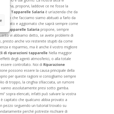
l’orario e dal giorno. La nostra ditta vi
 problema, proporvi, laddove ce ne fosse la
zione Tapparelle Salaria
è un’azienda che da
o quello che facciamo siamo abituati a farlo da
ze
o, preparato e aggiornato che saprà sempre come
one Tapparelle Salaria
propone, sempre
uanto vi abbiamo detto, se avete problemi di
 e, presto anche voi resterete stupiti da come
renza e risparmio, ma è anche il vostro migliore
i di riparazioni tapparelle
Nella maggior
ffetti degli agenti atmosferici, o alla totale
 essere controllato. Noi di
Riparazione
nzione possono essere la causa principale della
roprio per queste ragioni vi consigliamo sempre
io di troppo, la cinghia sfilacciata, un rumore
 non vanno assolutamente presi sotto gamba.
mi” sopra elencati, infatti può salvare la vostra
o, è capitato che qualcuno abbia provato a
 un pezzo seguendo un tutorial trovato su
econdariamente perché potreste rischiare di