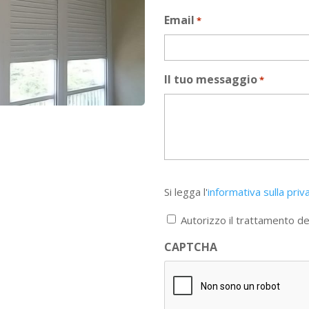
Email
*
Il tuo messaggio
*
Si
Si legga l'
informativa sulla priv
legga
l'informativa
Autorizzo il trattamento dei
sulla
privacy
CAPTCHA
*