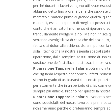
perché durante i lavori vengono utilizzate esclu
abbiamo detto fino a ora, è bene che sappiate c
mercato e materie prime di grande qualità, quind
materiali, essendo quanto di meglio si possa util
conto che è arrivato il momento di riparare o s
tranquillamente rivolgervi a noi. Ma non finisce q
serrande avvolgibili sia di casa che del box aut
fatica o ai dolori alla schiena, d’ora in poi con
sola. I tecnici che la nostra azienda specializzata
riparazione, dalla semplice sostituzione di una ci
sostituzione dell’installazione stessa. La nostra r
Riparazione Tapparelle Salaria
potranno inter
che riguarda l’aspetto economico. Infatti, nonos
siamo in grado di assicurarvi che i nostri prezzi 
perfettamente che in un periodo di crisi, come qu
sempre più difficile. Proprio per questo la nostr
Riparazione Tapparelle Salaria
lavoriamo bene
sono soddisfatti del nostro lavoro, la prima cosa
richiameranno perché ci preferiranno sempre ad altr