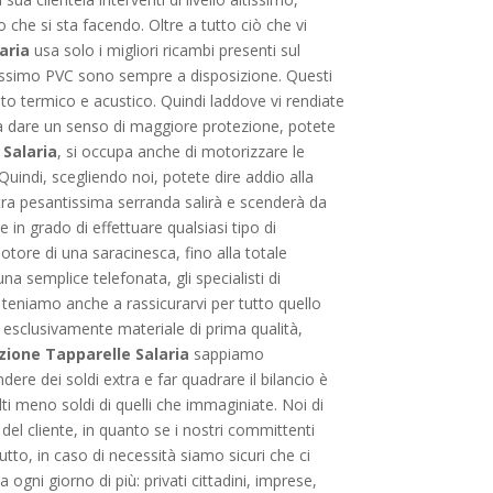
che si sta facendo. Oltre a tutto ciò che vi
aria
usa solo i migliori ricambi presenti sul
rnissimo PVC sono sempre a disposizione. Questi
nto termico e acustico. Quindi laddove vi rendiate
sa dare un senso di maggiore protezione, potete
 Salaria
, si occupa anche di motorizzare le
uindi, scegliendo noi, potete dire addio alla
ostra pesantissima serranda salirà e scenderà da
n grado di effettuare qualsiasi tipo di
motore di una saracinesca, fino alla totale
na semplice telefonata, gli specialisti di
 teniamo anche a rassicurarvi per tutto quello
o esclusivamente materiale di prima qualità,
zione Tapparelle Salaria
sappiamo
ere dei soldi extra e far quadrare il bilancio è
ti meno soldi di quelli che immaginiate. Noi di
el cliente, in quanto se i nostri committenti
tto, in caso di necessità siamo sicuri che ci
 ogni giorno di più: privati cittadini, imprese,