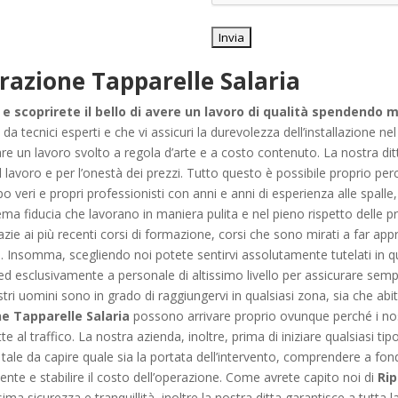
razione Tapparelle Salaria
e scoprirete il bello di avere un lavoro di qualità spendendo 
 da tecnici esperti e che vi assicuri la durevolezza dell’installazione
 un lavoro svolto a regola d’arte e a costo contenuto. La nostra ditta
del lavoro e per l’onestà dei prezzi. Tutto questo è possibile proprio pe
 veri e propri professionisti con anni e anni di esperienza alle spall
ma fiducia che lavorano in maniera pulita e nel pieno rispetto delle p
zie ai più recenti corsi di formazione, corsi che sono mirati a far appr
iore. Insomma, scegliendo noi potete sentirvi assolutamente tutelati in q
 ed esclusivamente a personale di altissimo livello per assicurare sem
tri uomini sono in grado di raggiungervi in qualsiasi zona, sia che abit
e Tapparelle Salaria
possono arrivare proprio ovunque perché i nos
e al traffico. La nostra azienda, inoltre, prima di iniziare qualsiasi tipo
tale da capire quale sia la portata dell’intervento, comprendere a fond
liente e stabilire il costo dell’operazione. Come avrete capito noi di
Rip
a sicurezza e tranquillità, inoltre la nostra ditta garantisce a tutta la 