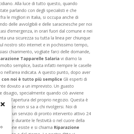
tidiano. Alla luce di tutto questo, quando
tate parlando con degli specialisti e che
ra le migliori in Italia, si occupa anche di
ndo delle avvolgibili e delle saracinesche per noi
 casi d’emergenza, in orari fuori dal comune e nei
ta una sicurezza su tutta la linea per chiunque
sul nostro sito internet e in pochissimo tempo,
siasi chiarimento, vogliate farci delle domande,
parazione Tapparelle Salaria
vi diamo la
molto semplice, basta infatti riempire le caselle
gio nell’area indicata. A questo punto, dopo aver
 con noi è tutto più semplice
Gli esperti di
ente dovuto a un imprevisto. Un guasto
rme disagio, specialmente quando ciò avviene
e dall’apertura del proprio negozio. Questa è
ma se non si sa a chi rivolgersi. Noi di
blico un servizio di pronto intervento attivo 24
lgibile durante le festività o nel cuore della
 o
soluzione esiste e si chiama
Riparazione