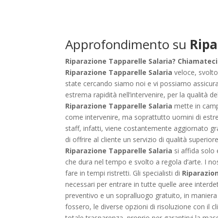
Approfondimento su
Ripa
Riparazione Tapparelle Salaria? Chiamateci 
Riparazione Tapparelle Salaria
veloce, svolto
state cercando siamo noi e vi possiamo assicurare
estrema rapidità nell’intervenire, per la qualità 
Riparazione Tapparelle Salaria
mette in campo
come intervenire, ma soprattutto uomini di estre
staff, infatti, viene costantemente aggiornato gra
di offrire al cliente un servizio di qualità super
Riparazione Tapparelle Salaria
si affida solo
che dura nel tempo e svolto a regola d’arte. I nos
fare in tempi ristretti. Gli specialisti di
Riparazion
necessari per entrare in tutte quelle aree interdett
preventivo e un sopralluogo gratuito, in maniera 
fossero, le diverse opzioni di risoluzione con il c
totale trasparenza, proprio per garantirvi la massim