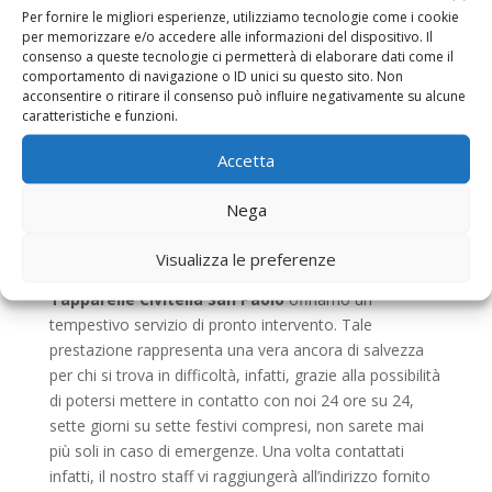
Per fornire le migliori esperienze, utilizziamo tecnologie come i cookie
consigliarvi per il meglio e soprattutto sapranno
per memorizzare e/o accedere alle informazioni del dispositivo. Il
garantirvi i migliori prodotti sul mercato a un costo
consenso a queste tecnologie ci permetterà di elaborare dati come il
davvero competitivo.
Automazione Tapparelle
comportamento di navigazione o ID unici su questo sito. Non
acconsentire o ritirare il consenso può influire negativamente su alcune
Civitella San Paolo garantisce anche un pratico
caratteristiche e funzioni.
servizio di pronto intervento
Spesso, per via della
trascuratezza dovuta alla vita frenetica di tutti i giorni,
Accetta
per via dei continui impegni di lavoro oppure perché
proprio ci se ne dimentica, la cura per gli avvolgibili
Nega
viene messa in secondo piano e, quando meno ce lo si
aspetta, ci si trova in un mare di guai. Proprio per
Visualizza le preferenze
queste ragioni noi specialisti di
Automazione
Tapparelle Civitella San Paolo
offriamo un
tempestivo servizio di pronto intervento. Tale
prestazione rappresenta una vera ancora di salvezza
per chi si trova in difficoltà, infatti, grazie alla possibilità
di potersi mettere in contatto con noi 24 ore su 24,
sette giorni su sette festivi compresi, non sarete mai
più soli in caso di emergenze. Una volta contattati
infatti, il nostro staff vi raggiungerà all’indirizzo fornito