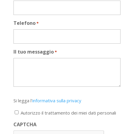
Telefono
*
Il tuo messaggio
*
Si
Si legga l'
informativa sulla privacy
legga
l'informativa
Autorizzo il trattamento dei miei dati personali
sulla
privacy
CAPTCHA
*