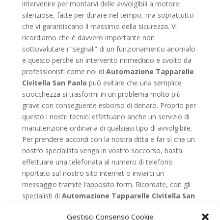
intervenire per montarvi delle avvolgibili a motore
silenziose, fatte per durare nel tempo, ma soprattutto
che vi garantiscano il massimo della sicurezza. Vi
ricordiamo che è davvero importante non
sottovalutare i “segnali” di un funzionamento anomalo
e questo perché un intervento immediato e svolto da
professionisti come noi di
Automazione Tapparelle
Civitella San Paolo
può evitare che una semplice
sciocchezza si trasformi in un problema molto più
grave con conseguente esborso di denaro. Proprio per
questo i nostri tecnici effettuano anche un servizio di
manutenzione ordinaria di qualsiasi tipo di avvolgibile.
Per prendere accordi con la nostra ditta e far sì che un
nostro specialista venga in vostro soccorso, basta
effettuare una telefonata al numero di telefono
riportato sul nostro sito internet o inviarci un
messaggio tramite l’apposito form. Ricordate, con gli
specialisti di
Automazione Tapparelle Civitella San
Paolo
al vostro fianco avrete sempre e in ogni
Gestisci Consenso Cookie
situazione dei validi alleati che sapranno sempre