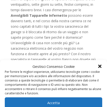
ventiquattro, sette giorni su sette, festivi compresi, in
tempi davvero brevi. I casi d’emergenza per le
Avvolgibili Tapparelle Infernetto
possono essere
davvero tanti, e nel corso della nostra carriera ce ne
sono capitati di tutti i tipi: la vostra saracinesca del
garage si è bloccata di ritorno da un viaggio e non
sapete proprio come fare perché è domenica?
Un’avvolgibile di casa non scende più giù? La
saracinesca elettronica del vostro negozio non
funziona e dovete aprire al più presto? Con il nostro
specialista in tapparelle al vostro fianco non dovete più
temere nulla, infatti basta una semplice telefonata al
Gestisci Consenso Cookie
numero riportato sul sito e un nostro operatore vi
Per fornire le migliori esperienze, utilizziamo tecnologie come i cookie
risponderà, sette giorni su sette, festivi compresi.
per memorizzare e/o accedere alle informazioni del dispositivo. Il
consenso a queste tecnologie ci permetterà di elaborare dati come il
Dopo averci contattato, un nostro tecnico vi
comportamento di navigazione o ID unici su questo sito. Non
raggiungerà dove desiderate e in tempi brevissimi e
acconsentire o ritirare il consenso può influire negativamente su alcune
risolverà il problema o, laddove fosse possibile, prima
caratteristiche e funzioni.
di mettersi all’opera vi darà la possibilità di scegliere fra
Accetta
più opzioni d’intervento. Ricordate quindi, lo specialista