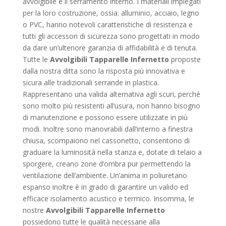
avvolgibile e il serramento interno. I materiali impiegati
per la loro costruzione, ossia: alluminio, acciaio, legno
o PVC, hanno notevoli caratteristiche di resistenza e
tutti gli accessori di sicurezza sono progettati in modo
da dare un’ulteriore garanzia di affidabilità e di tenuta.
Tutte le
Avvolgibili Tapparelle Infernetto
proposte
dalla nostra ditta sono la risposta più innovativa e
sicura alle tradizionali serrande in plastica.
Rappresentano una valida alternativa agli scuri, perché
sono molto più resistenti all’usura, non hanno bisogno
di manutenzione e possono essere utilizzate in più
modi. Inoltre sono manovrabili dall’interno a finestra
chiusa, scompaiono nel cassonetto, consentono di
graduare la luminosità nella stanza e, dotate di telaio a
sporgere, creano zone d’ombra pur permettendo la
ventilazione dell’ambiente. Un’anima in poliuretano
espanso inoltre è in grado di garantire un valido ed
efficace isolamento acustico e termico. Insomma, le
nostre
Avvolgibili Tapparelle Infernetto
possiedono tutte le qualità necessarie alla