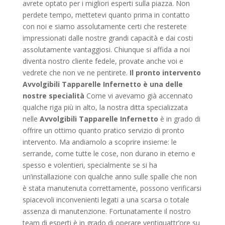
avrete optato per i migliori esperti sulla piazza. Non
perdete tempo, mettetevi quanto prima in contatto
con noi e siamo assolutamente certi che resterete
impressionati dalle nostre grandi capacità e dai costi
assolutamente vantaggiosi. Chiunque si affida a noi
diventa nostro cliente fedele, provate anche voi e
vedrete che non ve ne pentirete.
Il pronto intervento
Avvolgibili Tapparelle Infernetto è una delle
nostre specialità
Come vi avevamo già accennato
qualche riga più in alto, la nostra ditta specializzata
nelle
Avvolgibili Tapparelle Infernetto
è in grado di
offrire un ottimo quanto pratico servizio di pronto
intervento. Ma andiamolo a scoprire insieme: le
serrande, come tutte le cose, non durano in eterno e
spesso e volentieri, specialmente se si ha
un’installazione con qualche anno sulle spalle che non
è stata manutenuta correttamente, possono verificarsi
spiacevoli inconvenienti legati a una scarsa o totale
assenza di manutenzione. Fortunatamente il nostro
team di esperti è in grado di operare ventiquattr’ore su