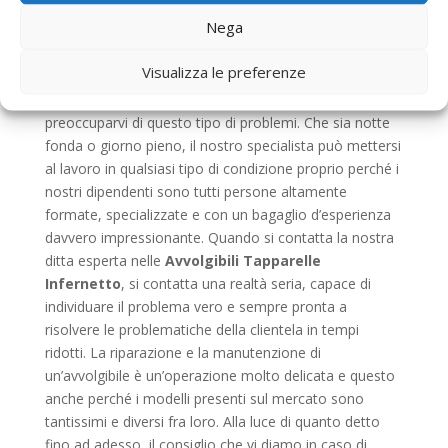
in
Avvolgibili Tapparelle Infernetto
che busserà
Nega
alla vostra porta è in grado di riparare qualsiasi tipo di
guasto e non lascerà il suo lavoro a metà. Affidatevi
Visualizza le preferenze
alle nostre mani capaci come già hanno fatto migliaia
di persone prima di voi e sicuramente non dovrete più
preoccuparvi di questo tipo di problemi. Che sia notte
fonda o giorno pieno, il nostro specialista può mettersi
al lavoro in qualsiasi tipo di condizione proprio perché i
nostri dipendenti sono tutti persone altamente
formate, specializzate e con un bagaglio d’esperienza
davvero impressionante. Quando si contatta la nostra
ditta esperta nelle
Avvolgibili Tapparelle
Infernetto
, si contatta una realtà seria, capace di
individuare il problema vero e sempre pronta a
risolvere le problematiche della clientela in tempi
ridotti. La riparazione e la manutenzione di
un’avvolgibile è un’operazione molto delicata e questo
anche perché i modelli presenti sul mercato sono
tantissimi e diversi fra loro. Alla luce di quanto detto
fino ad adesso, il consiglio che vi diamo in caso di