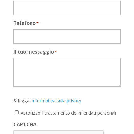
Telefono
*
Il tuo messaggio
*
Si
Si legga l'
informativa sulla privacy
legga
l'informativa
Autorizzo il trattamento dei miei dati personali
sulla
privacy
CAPTCHA
*