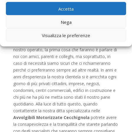
Avvolgibili Motorizzate Cecchignola
di prima
Accetta
qualità, siamo in grado di assicurarvi che i nostri prezzi
sono assolutamente fra i più convenienti in
Nega
circolazione. Noi siamo soliti lavorare in modo
assolutamente perfetto e velocemente perché il
Visualizza le preferenze
nostro scopo principale è la soddisfazione del cliente,
in quanto se i nostri committenti sono soddisfatti del
nostro operato, la prima cosa che faranno è parlare di
noi con amici, parenti e colleghi, ma soprattutto, in
caso di necessità siamo sicuri che ci richiameranno
perché ci preferiranno sempre ad altre realtà. In anni e
anni d’esperienza la nostra clientela si è arricchita ogni
giorno di più: privati cittadini, imprese, negozi,
condomini, centri commerciali, edifici in costruzione e
chi più ne ha più ne metta sono stati il nostro pane
quotidiano. Alla luce di tutto questo, quando
contatterete la nostra ditta specializzata nelle
Avvolgibili Motorizzate Cecchignola
potrete avere
la consapevolezza e la tranquillità che starete parlando
con degli specialisti che sapranno sempre consigliarvi