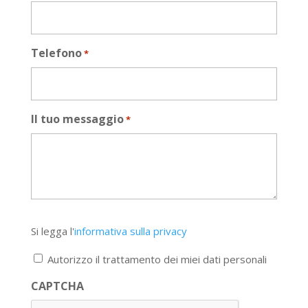
Telefono
*
Il tuo messaggio
*
Si
Si legga l'
informativa sulla privacy
legga
l'informativa
Autorizzo il trattamento dei miei dati personali
sulla
privacy
CAPTCHA
*