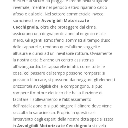
mettere al sicuro da pioggia e freddo nella stagione
invernale, mentre nel periodo estivo riparano caldo
afoso e dal sole. Nel settore commerciale invece
saracinesche e
Avvolgibili Motorizzate
Cecchignola
, oltre che proteggere dal clima,
assicurano una degna protezione al negozio e alle
merci. Gli agenti atmosferici sommati al tempo d’uso
delle tapparelle, rendono quest’ultime soggette
all’usura e quindi ad un inevitabile rottura. Ovviamente
la nostra ditta è anche un centro assistenza
all’avanguardia. Le tapparelle infatti, come tutte le
cose, col passare del tempo possono rompersi: si
possono bloccare, si possono danneggiare gli elementi
orizzontali avvolgibili che le compongono, si può
rompere il motore elettrico che ha la funzione di
facilitare il sollevamento e l’abbassamento
dell’installazione o si può piegare il cilindro dove viene
raccolta la saracinesca. Proprio in questi casi
l’intervento degli esperti della nostra ditta specializzata
in
Avvolgibili Motorizzate Cecchignola
si rivela