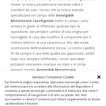
chiave, la vostra pesantissima serranda salirà e
scenderà da sola. I tecnici che la nostra azienda
specializzata nel campo delle
Avvolgibili
Motorizzate Cecchignola
mette in campo, sono
sempre in grado di effettuare qualsiasi tipo di
riparazione, dal semplice cambio di una cinghia per
l’avvolgibile di casa alla modifica di componenti per il
motore elettrico di una saracinesca, fino alla totale
sostituzione dell’installazione stessa. La nostra rapidità,
fin da sempre è una delle qualità più apprezzate, infatti
dopo una semplice telefonata, i nostri specialisti
potranno intervenire ovunque voi siate e in tempi
davvero ristretti.
Avvolgibili Motorizzate
Cecchignola, con noi risparmiare è davvero
Gestisci Consenso Cookie
possibile
Alla luce di tutto quello che vi abbiamo
Per fornire le migliori esperienze, utilizziamo tecnologie come i cookie
raccontato fino a ora, ci teniamo anche a rassicurarvi
per memorizzare e/o accedere alle informazioni del dispositivo. Il
consenso a queste tecnologie ci permetterà di elaborare dati come il
anche per tutto quello che riguarda l’aspetto
comportamento di navigazione o ID unici su questo sito. Non
economico. Infatti, nonostante ci avvaliamo solo di
acconsentire o ritirare il consenso può influire negativamente su alcune
personale altamente qualificato e vendiamo
caratteristiche e funzioni.