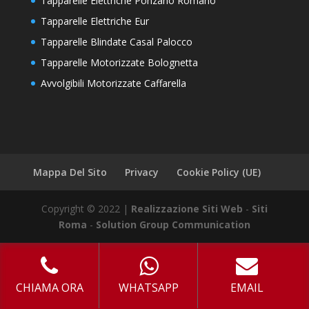
Tapparelle Elettriche Ponzano Romano
Tapparelle Elettriche Eur
Tapparelle Blindate Casal Palocco
Tapparelle Motorizzate Bolognetta
Avvolgibili Motorizzate Caffarella
Mappa Del Sito
Privacy
Cookie Policy (UE)
Copyright © 2022 |
Realizzazione Siti Web
-
Siti
Roma
-
Solution Group Communication
CHIAMA ORA
WHATSAPP
EMAIL