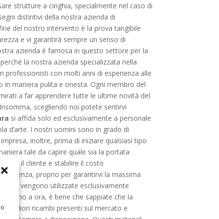
assare strutture a cinghia, specialmente nel caso di
ni distintivi della nostra azienda di
 fine del nostro intervento è la prova tangibile
urezza e vi garantirà sempre un senso di
stra azienda è famosa in questo settore per la
o perché la nostra azienda specializzata nella
 professionisti con molti anni di esperienza alle
no in maniera pulita e onesta. Ogni membro del
mirati a far apprendere tutte le ultime novità del
e. Insomma, scegliendo noi potete sentirvi
ara
si affida solo ed esclusivamente a personale
la d’arte. I nostri uomini sono in grado di
 impresa, inoltre, prima di iniziare qualsiasi tipo
 maniera tale da capire quale sia la portata
con il cliente e stabilire il costo
rasparenza, proprio per garantirvi la massima
te i lavori vengono utilizzate esclusivamente
tto fino a ora, è bene che sappiate che la
 o
e i migliori ricambi presenti sul mercato e