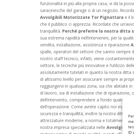
funzionalità in più alla propria casa, vi dà la pos
saracinesche del garage o di un negozio. Ricordat
Avvolgibili Motorizzate Tor Pignattara
e il 
che il pubblico ci apprezza. Ricordate che un’av
tranquillità.
Perché preferire la nostra ditta 
sua estrema rapidità nell’intervenire, per la qual
vendita, installazione, assistenza e riparazione
A
spalle, operatori del settore che sanno sempre 
nostro staff tecnico, infatti, viene costantemente
settore, le tecniche più innovative e l’utilizzo d
assolutamente tutelati in quanto la nostra ditta
di altissimo livello per assicurare sempre ai pro
raggiungervi in qualsiasi zona, sia che abitiate in 
di lavoro, sia di installazione che di riparazione,
dell’intervento, comprendere a fondo quale sia il p
dell’operazione. Come avrete capito noi esperti 
sicurezza e tranquillità, inoltre la nostra ditta of
Per
attrezzature moderne, a norma e totalmente adatt
mem
tec
nostra impresa specializzata nelle
Avvolgibili 
ID 