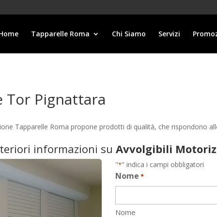
Home
Tapparelle Roma
Chi Siamo
Servizi
Promoz
e Tor Pignattara
lazione Tapparelle Roma propone prodotti di qualità, che rispondono a
lteriori informazioni su
Avvolgibili Motori
"
" indica i campi obbligatori
*
Nome
*
Nome