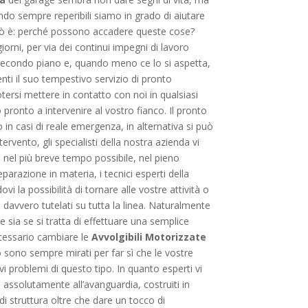
ndo sempre reperibili siamo in grado di aiutare
erò è: perché possono accadere queste cose?
iorni, per via dei continui impegni di lavoro
econdo piano e, quando meno ce lo si aspetta,
ienti il suo tempestivo servizio di pronto
potersi mettere in contatto con noi in qualsiasi
pronto a intervenire al vostro fianco. Il pronto
 in casi di reale emergenza, in alternativa si può
vento, gli specialisti della nostra azienda vi
o nel più breve tempo possibile, nel pieno
parazione in materia, i tecnici esperti della
 la possibilità di tornare alle vostre attività o
i davvero tutelati su tutta la linea. Naturalmente
e sia se si tratta di effettuare una semplice
ecessario cambiare le
Avvolgibili Motorizzate
o sono sempre mirati per far sì che le vostre
i problemi di questo tipo. In quanto esperti vi
 assolutamente all’avanguardia, costruiti in
i struttura oltre che dare un tocco di