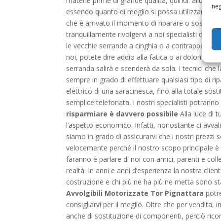
materie prime di grande qualità, quindi: allumin
neg
essendo quanto di meglio si possa utilizzare vi 
che è arrivato il momento di riparare o sostitui
tranquillamente rivolgervi a noi specialisti delle
A
le vecchie serrande a cinghia o a contrappeso s
noi, potete dire addio alla fatica o ai dolori all
serranda salirà e scenderà da sola. I tecnici che
sempre in grado di effettuare qualsiasi tipo di ri
elettrico di una saracinesca, fino alla totale sost
semplice telefonata, i nostri specialisti potranno
risparmiare è davvero possibile
Alla luce di 
l’aspetto economico. Infatti, nonostante ci avv
siamo in grado di assicurarvi che i nostri prezzi
velocemente perché il nostro scopo principale è 
faranno è parlare di noi con amici, parenti e col
realtà. In anni e anni d’esperienza la nostra client
costruzione e chi più ne ha più ne metta sono sta
Avvolgibili Motorizzate Tor Pignattara
potre
consigliarvi per il meglio. Oltre che per vendita, i
anche di sostituzione di componenti, perciò rico