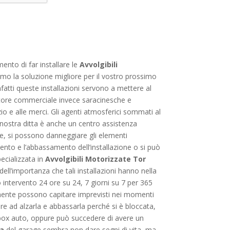
ento di far installare le
Avvolgibili
iamo la soluzione migliore per il vostro prossimo
infatti queste installazioni servono a mettere al
ettore commerciale invece saracinesche e
o e alle merci. Gli agenti atmosferici sommati al
 nostra ditta è anche un centro assistenza
re, si possono danneggiare gli elementi
mento e l’abbassamento dell’installazione o si può
pecializzata in
Avvolgibili Motorizzate Tor
ll’importanza che tali installazioni hanno nella
o intervento 24 ore su 24, 7 giorni su 7 per 365
temente possono capitare imprevisti nei momenti
ire ad alzarla e abbassarla perché si è bloccata,
el box auto, oppure può succedere di avere un
ra
del garage sembra non dare segni di vita, ma