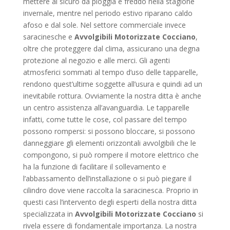
mettere al sicuro da pioggia e freddo nella stagione
invernale, mentre nel periodo estivo riparano caldo
afoso e dal sole. Nel settore commerciale invece
saracinesche e
Avvolgibili Motorizzate Cocciano
,
oltre che proteggere dal clima, assicurano una degna
protezione al negozio e alle merci. Gli agenti
atmosferici sommati al tempo d’uso delle tapparelle,
rendono quest’ultime soggette all’usura e quindi ad un
inevitabile rottura. Ovviamente la nostra ditta è anche
un centro assistenza all’avanguardia. Le tapparelle
infatti, come tutte le cose, col passare del tempo
possono rompersi: si possono bloccare, si possono
danneggiare gli elementi orizzontali avvolgibili che le
compongono, si può rompere il motore elettrico che
ha la funzione di facilitare il sollevamento e
l’abbassamento dell’installazione o si può piegare il
cilindro dove viene raccolta la saracinesca. Proprio in
questi casi l’intervento degli esperti della nostra ditta
specializzata in
Avvolgibili Motorizzate Cocciano
si
rivela essere di fondamentale importanza. La nostra