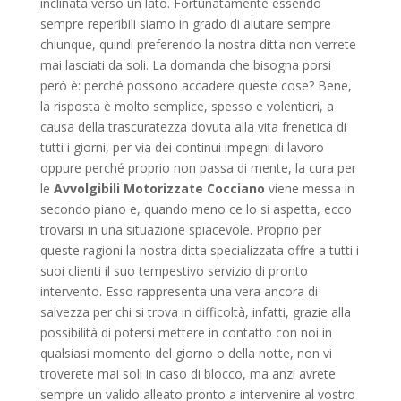
inclinata verso un lato. Fortunatamente essendo
sempre reperibili siamo in grado di aiutare sempre
chiunque, quindi preferendo la nostra ditta non verrete
mai lasciati da soli. La domanda che bisogna porsi
però è: perché possono accadere queste cose? Bene,
la risposta è molto semplice, spesso e volentieri, a
causa della trascuratezza dovuta alla vita frenetica di
tutti i giorni, per via dei continui impegni di lavoro
oppure perché proprio non passa di mente, la cura per
le
Avvolgibili Motorizzate Cocciano
viene messa in
secondo piano e, quando meno ce lo si aspetta, ecco
trovarsi in una situazione spiacevole. Proprio per
queste ragioni la nostra ditta specializzata offre a tutti i
suoi clienti il suo tempestivo servizio di pronto
intervento. Esso rappresenta una vera ancora di
salvezza per chi si trova in difficoltà, infatti, grazie alla
possibilità di potersi mettere in contatto con noi in
qualsiasi momento del giorno o della notte, non vi
troverete mai soli in caso di blocco, ma anzi avrete
sempre un valido alleato pronto a intervenire al vostro