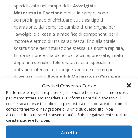
specializzata nel campo delle
Avvolgibili
Motorizzate Cocciano
mette in campo, sono
sempre in grado di effettuare qualsiasi tipo di
riparazione, dal semplice cambio di una cinghia per
l’avvolgibile di casa alla modifica di componenti per il
motore elettrico di una saracinesca, fino alla totale
sostituzione dell’installazione stessa. La nostra rapidità,
fin da sempre è una delle qualità più apprezzate, infatti
dopo una semplice telefonata, i nostri specialisti
potranno intervenire ovunque voi siate e in tempi
davvero ristretti.
Avvolgibili Motorizzate Cocciano,
con noi risparmiare è davvero possibile
Alla luce di
Gestisci Consenso Cookie
tutto quello che vi abbiamo raccontato fino a ora, ci
Per fornire le migliori esperienze, utilizziamo tecnologie come i cookie
teniamo anche a rassicurarvi anche per tutto quello
per memorizzare e/o accedere alle informazioni del dispositivo. Il
consenso a queste tecnologie ci permetterà di elaborare dati come il
che riguarda l’aspetto economico. Infatti, nonostante ci
comportamento di navigazione o ID unici su questo sito. Non
avvaliamo solo di personale altamente qualificato e
acconsentire o ritirare il consenso può influire negativamente su alcune
vendiamo
Avvolgibili Motorizzate Cocciano
di
caratteristiche e funzioni.
prima qualità, siamo in grado di assicurarvi che i nostri
Accetta
prezzi sono assolutamente fra i più convenienti in