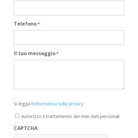
Telefono
*
Il tuo messaggio
*
Si
Si legga l'
informativa sulla privacy
legga
l'informativa
Autorizzo il trattamento dei miei dati personali
sulla
privacy
CAPTCHA
*