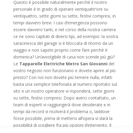
Questo è possibile naturalmente perché il nostro
personale è in grado di operare ventiquattr’ore su
ventiquattro, sette giorni su sette, festivi compresi, in
tempi davvero brevi. I casi d’emergenza possono
essere davvero tanti, e nel corso della nostra carriera
ce ne sono capitati di diversi tipi, ad esempio: la vostra
saracinesca del garage si è bloccata di ritorno da un
viaggio e non sapete proprio come fare perché è
domenica? Un’avvolgibile di casa non scende più giù?
Le
Tapparelle Elettriche Metro San Giovanni
del
vostro negozio non funzionano e dovete aprire al più
presto? Con noi non dovete più temere nulla, infatti
basta una semplice telefonata al numero riportato sul
sito e un nostro operatore vi risponderà, sette giorni
su sette, festivi compresi. Dopo averci contattato, un
team di esperti vi raggiungerà dove desiderate e in
tempi da record vi risolverà il problema o, laddove
fosse possibile, prima di mettersi all’opera vi darà la
possibilità di scegliere fra più opzioni d’intervento. Il
personale della nostra ditta specializzata in