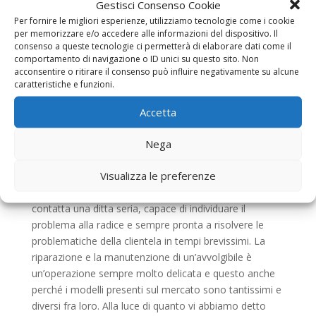
Gestisci Consenso Cookie
Tapparelle Elettriche Metro San Giovanni
è in
Per fornire le migliori esperienze, utilizziamo tecnologie come i cookie
grado di riparare qualsiasi tipo di guasto. Affidatevi alle
per memorizzare e/o accedere alle informazioni del dispositivo. Il
nostre mani capaci come già hanno fatto migliaia di
consenso a queste tecnologie ci permetterà di elaborare dati come il
comportamento di navigazione o ID unici su questo sito. Non
persone prima di voi e sicuramente non dovrete più
acconsentire o ritirare il consenso può influire negativamente su alcune
preoccuparvi di questo tipo di problemi. Che sia notte
caratteristiche e funzioni.
fonda o giorno pieno, le nostre squadre possono
mettersi al lavoro in qualsiasi tipo di condizione proprio
Accetta
perché sono composte da persone altamente
Nega
formate, specializzate e con un bagaglio d’esperienza
davvero impressionante. Sappiate sempre che quando
Visualizza le preferenze
si contatta la nostra azienda specializzata in
Tapparelle Elettriche Metro San Giovanni
, si
contatta una ditta seria, capace di individuare il
problema alla radice e sempre pronta a risolvere le
problematiche della clientela in tempi brevissimi. La
riparazione e la manutenzione di un’avvolgibile è
un’operazione sempre molto delicata e questo anche
perché i modelli presenti sul mercato sono tantissimi e
diversi fra loro. Alla luce di quanto vi abbiamo detto