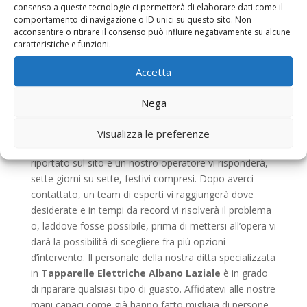
festivi compresi, in tempi davvero brevi. I casi
consenso a queste tecnologie ci permetterà di elaborare dati come il
comportamento di navigazione o ID unici su questo sito. Non
d’emergenza possono essere davvero tanti, e nel
acconsentire o ritirare il consenso può influire negativamente su alcune
corso della nostra carriera ce ne sono capitati di diversi
caratteristiche e funzioni.
tipi, ad esempio: la vostra saracinesca del garage si è
bloccata di ritorno da un viaggio e non sapete proprio
Accetta
come fare perché è domenica? Un’avvolgibile di casa
non scende più giù? Le
Tapparelle Elettriche Albano
Nega
Laziale
del vostro negozio non funzionano e dovete
aprire al più presto? Con noi non dovete più temere
Visualizza le preferenze
nulla, infatti basta una semplice telefonata al numero
riportato sul sito e un nostro operatore vi risponderà,
sette giorni su sette, festivi compresi. Dopo averci
contattato, un team di esperti vi raggiungerà dove
desiderate e in tempi da record vi risolverà il problema
o, laddove fosse possibile, prima di mettersi all’opera vi
darà la possibilità di scegliere fra più opzioni
d’intervento. Il personale della nostra ditta specializzata
in
Tapparelle Elettriche Albano Laziale
è in grado
di riparare qualsiasi tipo di guasto. Affidatevi alle nostre
mani capaci come già hanno fatto migliaia di persone