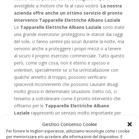
avvolgibile a motore che fa al caso vostro.
La nostra
azienda offre anche un ottimo servizio di pronto
intervento Tapparelle Elettriche Albano Laziale
Le
Tapparelle Elettriche Albano Laziale
sono state
una grande invenzione: proteggono le stanze dai raggi
del sole, ci fanno sentire più sicuri durante la notte, ma
servono anche a proteggere i propri mezzi o a tenere
al sicuro il proprio esercizio commerciale. Tutto questo
però, come ogni cosa, non è eterno e spesso e
volentieri, specialmente se si ha un’installazione con
qualche annetto di troppo, possono verificarsi
spiacevoli inconvenienti che possono causare disagi
molto grossi in determinate situazioni. Detto ciò, ci
teniamo a sottolineare come il pronto intervento che
offriamo per le
Tapparelle Elettriche Albano
Laziale
rappresenti un servizio molto importante per
tutti i nostri clienti. Questo è possibile naturalmente
Gestisci Consenso Cookie
perché il nostro personale è in grado di operare
Per fornire le migliori esperienze, utilizziamo tecnologie come i cookie
ventiquattr’ore su ventiquattro, sette giorni su sette,
per memorizzare e/o accedere alle informazioni del dispositivo. Il