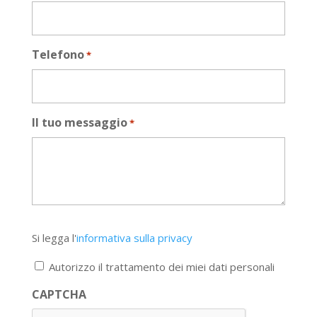
Telefono
*
Il tuo messaggio
*
Si
Si legga l'
informativa sulla privacy
legga
l'informativa
Autorizzo il trattamento dei miei dati personali
sulla
privacy
CAPTCHA
*