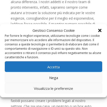
alcuna differenza. I nostri addetti e il nostro team di
pronto intervento, infatti, sapranno sempre come
aiutarvi a trovare la soluzione più indicata per le vostre
esigenze, consigliandovi per il meglio ed esponendovi,
laddove fosse possibile, il maggior numero possibile di
soluzioni. Il nostro team d’intervento sa bene quanto
Gestisci Consenso Cookie
sia importante avere avvolgibili che funzionino bene,
Per fornire le migliori esperienze, utilizziamo tecnologie come i cookie
per memorizzare e/o accedere alle informazioni del dispositivo. Il
che siano fatti di materiali di qualità e che resistano
consenso a queste tecnologie ci permetterà di elaborare dati come il
all’usura del tempo e degli agenti atmosferici, proprio
comportamento di navigazione o ID unici su questo sito. Non
per questo motivo consigliamo sempre ai nostri clienti
acconsentire o ritirare il consenso può influire negativamente su alcune
i modelli di
Tapparelle Blindate Rocca Canterano
o
caratteristiche e funzioni.
“classiche” più indicati per la loro proprietà e le loro
Accetta
esigenze sia in base al luogo dove vivono o lavorano,
sia in base agli agenti climatici di quel particolare luogo.
Nega
Tutto ciò che facciamo, viene eseguito con il giusto
criterio, nel massimo della trasparenza, nel pieno
Visualizza le preferenze
rispetto delle vostre proprietà e in tempi brevi. Questo
avviene perché siamo pienamente coscienti di quanti
fastidi possano creare i problemi legati al nostro
settore. Che sia una casa, un negozio o un box auto,