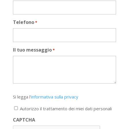
Telefono
*
Il tuo messaggio
*
Si
Si legga l'
informativa sulla privacy
legga
l'informativa
Autorizzo il trattamento dei miei dati personali
sulla
privacy
CAPTCHA
*