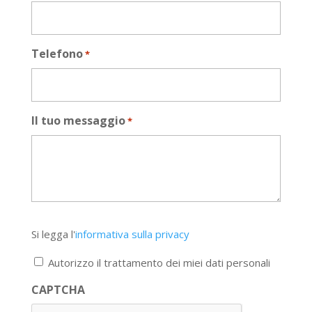
Telefono
*
Il tuo messaggio
*
Si
Si legga l'
informativa sulla privacy
legga
l'informativa
Autorizzo il trattamento dei miei dati personali
sulla
privacy
CAPTCHA
*