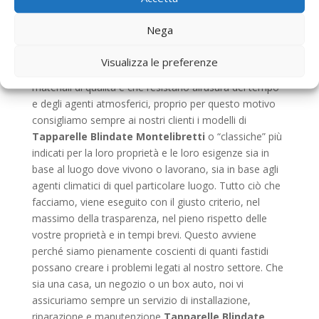
indicata per le vostre esigenze, consigliandovi per il
meglio ed esponendovi, laddove fosse possibile, il
Nega
maggior numero possibile di soluzioni. Il nostro team
d’intervento sa bene quanto sia importante avere
Visualizza le preferenze
avvolgibili che funzionino bene, che siano fatti di
materiali di qualità e che resistano all’usura del tempo
e degli agenti atmosferici, proprio per questo motivo
consigliamo sempre ai nostri clienti i modelli di
Tapparelle Blindate Montelibretti
o “classiche” più
indicati per la loro proprietà e le loro esigenze sia in
base al luogo dove vivono o lavorano, sia in base agli
agenti climatici di quel particolare luogo. Tutto ciò che
facciamo, viene eseguito con il giusto criterio, nel
massimo della trasparenza, nel pieno rispetto delle
vostre proprietà e in tempi brevi. Questo avviene
perché siamo pienamente coscienti di quanti fastidi
possano creare i problemi legati al nostro settore. Che
sia una casa, un negozio o un box auto, noi vi
assicuriamo sempre un servizio di installazione,
riparazione e manutenzione
Tapparelle Blindate