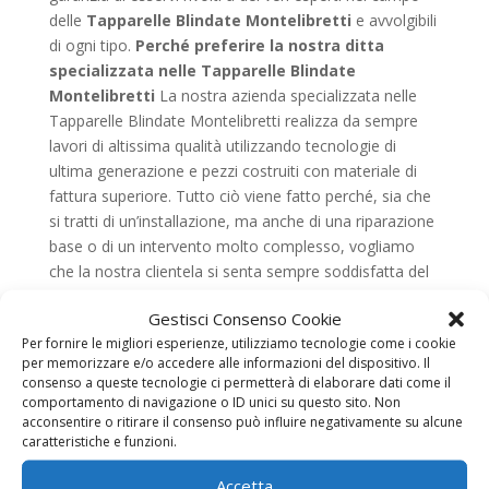
delle
Tapparelle Blindate Montelibretti
e avvolgibili
di ogni tipo.
Perché preferire la nostra ditta
specializzata nelle Tapparelle Blindate
Montelibretti
La nostra azienda specializzata nelle
Tapparelle Blindate Montelibretti realizza da sempre
lavori di altissima qualità utilizzando tecnologie di
ultima generazione e pezzi costruiti con materiale di
fattura superiore. Tutto ciò viene fatto perché, sia che
si tratti di un’installazione, ma anche di una riparazione
base o di un intervento molto complesso, vogliamo
che la nostra clientela si senta sempre soddisfatta del
nostro lavoro. Che siano più avvolgibili di un
Gestisci Consenso Cookie
appartamento, ma anche le saracinesche di un’attività
Per fornire le migliori esperienze, utilizziamo tecnologie come i cookie
commerciale, sia le porte basculanti di un garage, o le
per memorizzare e/o accedere alle informazioni del dispositivo. Il
serrande a motore di un box auto, per la nostra ditta
consenso a queste tecnologie ci permetterà di elaborare dati come il
specializzata nelle
Tapparelle Blindate
comportamento di navigazione o ID unici su questo sito. Non
Montelibretti
non fa alcuna differenza. I nostri addetti
acconsentire o ritirare il consenso può influire negativamente su alcune
caratteristiche e funzioni.
e il nostro team di pronto intervento, infatti, sapranno
sempre come aiutarvi a trovare la soluzione più
Accetta