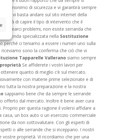
chiello e il buon rapporto che da sempre si
uto è sinonimo di sicurezza e vi garantirà sempre
lerano
vi basta andare sul sito internet della
herà di capire il tipo di intervento che il
ze
o di crearci problemi, non esiste serranda che
tra azienda specializzata nella
Sostituzione
o perché ci teniamo a essere i numeri uno sulla
no riceviamo sono la conferma che ciò che vi
ituzione Tapparelle Vallerano
siamo sempre
 proprietà
Se affiderete i vostri lavori per
e ottenere quanto di meglio c’è sul mercato.
lusivamente con materie prime selezionate e di
amo tutta la nostra preparazione e la nostra
no
sappiamo bene che da sempre le serrande
io offerto dal mercato. Inoltre è bene aver cura
 Proprio per questa ragione il volersi affidare a
Una casa, un box auto o un esercizio commerciale
ione da non sottovalutare. Con gli esperti di
ospetti o alle serrande che si inceppano. I nostri
 le vostre proprietà. Vi ricordiamo che per una