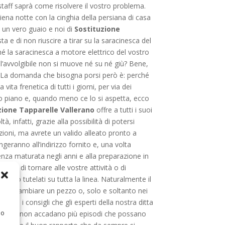
 staff saprà come risolvere il vostro problema.
ena notte con la cinghia della persiana di casa
 un vero guaio e noi di
Sostituzione
 e di non riuscire a tirar su la saracinesca del
 la saracinesca a motore elettrico del vostro
’avvolgibile non si muove né su né giù? Bene,
. La domanda che bisogna porsi però è: perché
ta frenetica di tutti i giorni, per via dei
do piano e, quando meno ce lo si aspetta, ecco
zione Tapparelle Vallerano
offre a tutti i suoi
, infatti, grazie alla possibilità di potersi
azioni, ma avrete un valido alleato pronto a
ngeranno all’indirizzo fornito e, una volta
enza maturata negli anni e alla preparazione in
ilità di tornare alle vostre attività o di
avvero tutelati su tutta la linea. Naturalmente il
isogna cambiare un pezzo o, solo e soltanto nei
 che i consigli che gli esperti della nostra ditta
 o
 affinché non accadano più episodi che possano