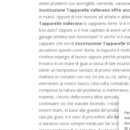
avete problemi con avvolgibili, serrande, saracin
Sostituzione Tapparelle Vallerano offre anc
in mano, oppure di non riuscire ad alzarla e ab
Tapparelle Vallerano
lo sappiamo bene. Vi è ma
box auto? Oppure vi è mai capitato di avere un 
garage sembra non funzionare? O anche vi è mai 
sappiate che noi di
Sostituzione Tapparelle V
accadono queste cose? Bene, la risposta è molto se
continui impegni di lavoro oppure perché proprio
trovarsi in un mare di guai a causa di tale incuria
clienti un tempestivo servizio di pronto intervento
mettere in contatto con noi 24 ore su 24, sette g
intervenire al vostro fianco. Una volta contattati in
compresa la natura del problema si metteranno all
materia, i tecnici della nostra ditta specializzata
continuare ciò che stavate facendo. I nostri interv
nostro team, in base alla gravità del problema vi
Per
casi più gravi, è il caso di procedere alla
Sostitu
mem
tec
vi daranno sono sempre mirati per far sì che le v
ID 