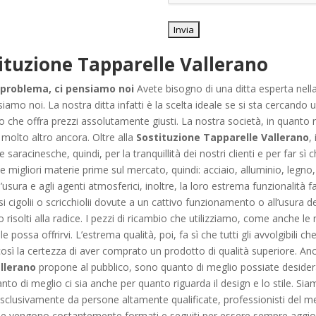
ituzione Tapparelle Vallerano
 problema, ci pensiamo noi
Avete bisogno di una ditta esperta nell
amo noi. La nostra ditta infatti è la scelta ideale se si sta cercando u
to che offra prezzi assolutamente giusti. La nostra società, in quanto
e molto altro ancora. Oltre alla
Sostituzione Tapparelle Vallerano
,
 saracinesche, quindi, per la tranquillità dei nostri clienti e per far sì c
e migliori materie prime sul mercato, quindi: acciaio, alluminio, legno
sura e agli agenti atmosferici, inoltre, la loro estrema funzionalità fa 
osi cigolii o scricchiolii dovute a un cattivo funzionamento o all’usura 
 risolti alla radice. I pezzi di ricambio che utilizziamo, come anche le n
ossa offrirvi. L’estrema qualità, poi, fa sì che tutti gli avvolgibili ch
sì la certezza di aver comprato un prodotto di qualità superiore. Anche 
llerano
propone al pubblico, sono quanto di meglio possiate desiderar
anto di meglio ci sia anche per quanto riguarda il design e lo stile. S
o esclusivamente da persone altamente qualificate, professionisti del 
che vengono costantemente formati e seguiti per essere sempre aggiorn