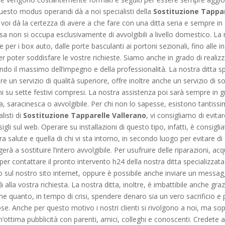
Questo modus operandi dà a noi specialisti della
Sostituzione Tappar
 voi dà la certezza di avere a che fare con una ditta seria e sempre in 
a non si occupa esclusivamente di avvolgibili a livello domestico. La n
 per i box auto, dalle porte basculanti ai portoni sezionali, fino alle ins
oter soddisfare le vostre richieste. Siamo anche in grado di realizzar
cando il massimo dell’impegno e della professionalità. La nostra ditta s
e un servizio di qualità superiore, offre inoltre anche un servizio di 
ni su sette festivi compresi. La nostra assistenza poi sarà sempre in g
da, saracinesca o avvolgibile. Per chi non lo sapesse, esistono tantissi
listi di
Sostituzione Tapparelle Vallerano
, vi consigliamo di evitar
sigli sul web. Operare su installazioni di questo tipo, infatti, è cons
ra salute e quella di chi vi sta intorno, in secondo luogo per evitare di
rà a sostituire l’intero avvolgibile. Per usufruire delle riparazioni, ac
r contattare il pronto intervento h24 della nostra ditta specializzata
o sul nostro sito internet, oppure è possibile anche inviare un messag
lla vostra richiesta. La nostra ditta, inoltre, è imbattibile anche gra
e quanto, in tempo di crisi, spendere denaro sia un vero sacrificio 
e. Anche per questo motivo i nostri clienti si rivolgono a noi, ma sop
n’ottima pubblicità con parenti, amici, colleghi e conoscenti. Credete a