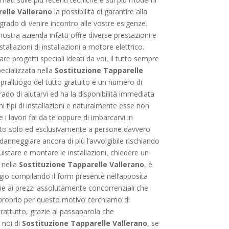
elle Vallerano
la possibilità di garantire alla
grado di venire incontro alle vostre esigenze.
ostra azienda infatti offre diverse prestazioni e
tallazioni di installazioni a motore elettrico.
e progetti speciali ideati da voi, il tutto sempre
pecializzata nella
Sostituzione Tapparelle
sopralluogo del tutto gratuito e un numero di
rado di aiutarvi ed ha la disponibilità immediata
mi tipi di installazioni e naturalmente esse non
e i lavori fai da te oppure di imbarcarvi in
igliato solo ed esclusivamente a persone davvero
 danneggiare ancora di più l’avvolgibile rischiando
quistare e montare le installazioni, chiedere un
 nella
Sostituzione Tapparelle Vallerano
, è
gio compilando il form presente nell’apposita
zie ai prezzi assolutamente concorrenziali che
e proprio per questo motivo cerchiamo di
rattutto, grazie al passaparola che
 noi di
Sostituzione Tapparelle Vallerano
, se