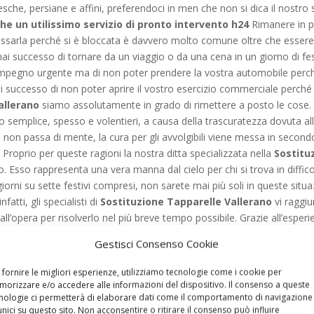
esche, persiane e affini, preferendoci in men che non si dica il nostro
he un utilissimo servizio di pronto intervento h24
Rimanere in pi
bassarla perché si è bloccata è davvero molto comune oltre che essere
i successo di tornare da un viaggio o da una cena in un giorno di festa
impegno urgente ma di non poter prendere la vostra automobile perché
successo di non poter aprire il vostro esercizio commerciale perché l
allerano
siamo assolutamente in grado di rimettere a posto le cose
mplice, spesso e volentieri, a causa della trascuratezza dovuta alla vi
 non passa di mente, la cura per gli avvolgibili viene messa in secon
. Proprio per queste ragioni la nostra ditta specializzata nella
Sostitu
. Esso rappresenta una vera manna dal cielo per chi si trova in difficoltà
iorni su sette festivi compresi, non sarete mai più soli in queste situ
fatti, gli specialisti di
Sostituzione Tapparelle Vallerano
vi raggiu
’opera per risolverlo nel più breve tempo possibile. Grazie all’esperi
 riusciranno sempre a portare a termine il loro compito dandovi la possib
Gestisci Consenso Cookie
enti sono sempre rapidi, efficaci e ben svolti, quindi potete sentirvi d
 consiglierà se è il caso di effettuare una semplice riparazione, se b
 fornire le migliori esperienze, utilizziamo tecnologie come i cookie per
zione Tapparelle Vallerano
. In ogni caso è bene che teniate presente
orizzare e/o accedere alle informazioni del dispositivo. Il consenso a queste
nologie ci permetterà di elaborare dati come il comportamento di navigazione
ostre avvolgibili possano durare il più a lungo possibile negli anni e
unici su questo sito. Non acconsentire o ritirare il consenso può influire