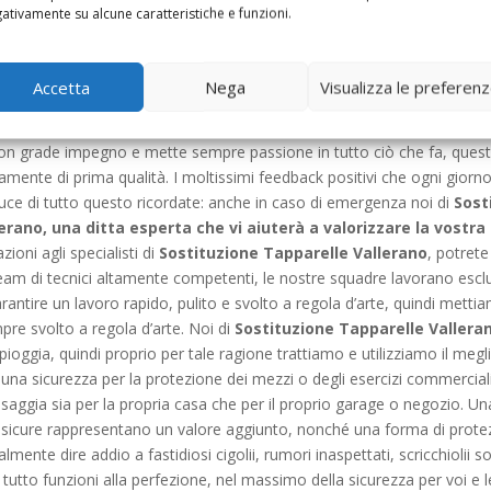
fessionalità e cortesia da sempre rappresentano il nostro fiore all’oc
ativamente su alcune caratteristiche e funzioni.
e. Ricordate che un’avvolgibile che funziona a dovere ed è ben manuten
o di pronto intervento offerto da noi di
Sostituzione Tapparelle Val
onare a qualsiasi orario si voglia. Un nostro addetto vi risponderà, cerc
Accetta
Nega
Visualizza le preferen
ggiungere dal nostro personale. Non c’è modello di avvolgibile in grad
 non riusciamo a mettere a posto ciò per cui ci avete chiamato. La nos
on grade impegno e mette sempre passione in tutto ciò che fa, quest
utamente di prima qualità. I moltissimi feedback positivi che ogni gior
luce di tutto questo ricordate: anche in caso di emergenza noi di
Sost
erano, una ditta esperta che vi aiuterà a valorizzare la vostra
zioni agli specialisti di
Sostituzione Tapparelle Vallerano
, potret
 team di tecnici altamente competenti, le nostre squadre lavorano esc
antire un lavoro rapido, pulito e svolto a regola d’arte, quindi metti
pre svolto a regola d’arte. Noi di
Sostituzione Tapparelle Vallera
oggia, quindi proprio per tale ragione trattiamo e utilizziamo il megl
una sicurezza per la protezione dei mezzi o degli esercizi commerciali.
saggia sia per la propria casa che per il proprio garage o negozio. 
e sicure rappresentano un valore aggiunto, nonché una forma di protez
lmente dire addio a fastidiosi cigolii, rumori inaspettati, scricchiolii s
he tutto funzioni alla perfezione, nel massimo della sicurezza per voi e