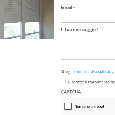
Email
*
Il tuo messaggio
*
Si
Si legga l'
informativa sulla priv
legga
l'informativa
Autorizzo il trattamento dei
sulla
privacy
CAPTCHA
*