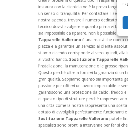
crearvi problemi di questo tipo. Trasparenza, pro
neg
instaura con la clientela ne è la prova tangibil
un senso di tranquillità. Per contattare il servizi
nostra azienda, trovare il numero dedicato e telef
tecnico dovrà svolgere e quanto prima vi farà ra
sia impossibile da riparare, non è possibile che
Tapparelle Vallerano
è una realtà che opera c
piazza e a garantire un servizio al cliente assol
stiamo dicendo corrisponde al vero, quindi, alla 
al vostro fianco.
Sostituzione Tapparelle Vall
l’installazione, la manutenzione o le grosse ripara
Questo perché oltre a fornirvi la garanzia di un
gran qualità. Sappiamo quanto sia importante gar
passione per offrirvi un lavoro impeccabile e sem
garantiscono una protezione da caldo, freddo e pi
di questo tipo di strutture perché rappresentano 
una ditta come la nostra rappresenta una scelta 
dotato di avvolgibili perfettamente funzionanti 
Sostituzione Tapparelle Vallerano
potete fina
specialisti sono pronti a intervenire per far sì c