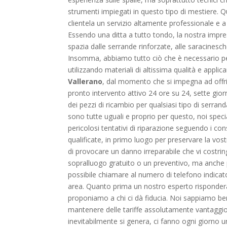
strumenti impiegati in questo tipo di mestiere. 
clientela un servizio altamente professionale e a
Essendo una ditta a tutto tondo, la nostra impres
spazia dalle serrande rinforzate, alle saracinesche
Insomma, abbiamo tutto ciò che è necessario per p
utilizzando materiali di altissima qualità e appli
Vallerano
, dal momento che si impegna ad offrir
pronto intervento attivo 24 ore su 24, sette gior
dei pezzi di ricambio per qualsiasi tipo di serran
sono tutte uguali e proprio per questo, noi specia
pericolosi tentativi di riparazione seguendo i con
qualificate, in primo luogo per preservare la vost
di provocare un danno irreparabile che vi costringe
sopralluogo gratuito o un preventivo, ma anche pe
possibile chiamare al numero di telefono indicat
area. Quanto prima un nostro esperto risponderà a
proponiamo a chi ci dà fiducia. Noi sappiamo ben
mantenere delle tariffe assolutamente vantaggios
inevitabilmente si genera, ci fanno ogni giorno u