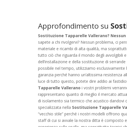
Approfondimento su
Sost
Sostituzione Tapparelle Vallerano? Nessun
sapete a chi rivolgervi? Nessun problema, ci pensi
materiale e ricambi di alta qualità, ma soprattut
tutto ciò che riguarda il mondo degli avvolgibili 
dell’installazione e della sostituzione di serrande e
possibile nel tempo, utilizziamo esclusivamente l
garanzia perché hanno un’altissima resistenza all’u
luce di tutto questo, potete dire addio ai fastidi
Tapparelle Vallerano
i vostri problemi verranno
rappresentano quanto di meglio il mercato attuale p
di isolamento sia termico che acustico dandovi co
specializzata nella
Sostituzione Tapparelle Va
“vecchio stile” perché i nostri modelli offrono qu
staff di cui si avvale la nostra ditta è compost
esperienza sulle spalle, ma soprattutto tecnici 