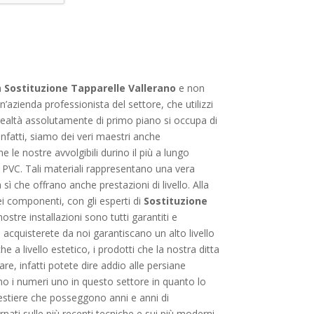
a
Sostituzione Tapparelle Vallerano
e non
n’azienda professionista del settore, che utilizzi
 realtà assolutamente di primo piano si occupa di
 infatti, siamo dei veri maestri anche
he le nostre avvolgibili durino il più a lungo
, PVC. Tali materiali rappresentano una vera
sì che offrano anche prestazioni di livello. Alla
dei componenti, con gli esperti di
Sostituzione
ostre installazioni sono tutti garantiti e
e acquisterete da noi garantiscano un alto livello
a livello estetico, i prodotti che la nostra ditta
e, infatti potete dire addio alle persiane
iamo i numeri uno in questo settore in quanto lo
mestiere che posseggono anni e anni di
ati sulle più recenti tecniche e sui più moderni