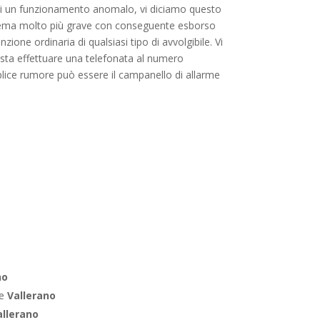
” di un funzionamento anomalo, vi diciamo questo
oblema molto più grave con conseguente esborso
ione ordinaria di qualsiasi tipo di avvolgibile. Vi
asta effettuare una telefonata al numero
mplice rumore può essere il campanello di allarme
no
le
Vallerano
allerano