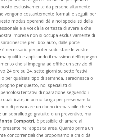
è composto esclusivamente da persone altamente
i che vengono costantemente formati e seguiti per
uesto modus operandi dà a noi specialisti della
fessionale e a voi dà la certezza di avere a che
a nostra impresa non si occupa esclusivamente di
e saracinesche per i box auto, dalle porte
he è necessario per poter soddisfare le vostre
issima qualità e applicando il massimo dell’impegno
omento che si impegna ad offrire un servizio di
vo 24 ore su 24, sette giorni su sette festivi
io per qualsiasi tipo di serranda, saracinesca o
proprio per questo, noi specialisti di
n pericolosi tentativi di riparazione seguendo i
o qualificate, in primo luogo per preservare la
hiando di provocare un danno irreparabile che vi
dere un sopralluogo gratuito o un preventivo, ma
 Monte Compatri
, è possibile chiamare al
rm presente nell’apposita area. Quanto prima un
mente concorrenziali che proponiamo a chi ci dà