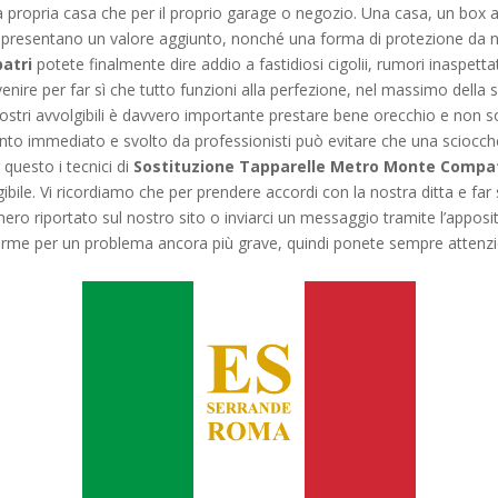
la propria casa che per il proprio garage o negozio. Una casa, un box
appresentano un valore aggiunto, nonché una forma di protezione da no
atri
potete finalmente dire addio a fastidiosi cigolii, rumori inaspettati
venire per far sì che tutto funzioni alla perfezione, nel massimo della s
stri avvolgibili è davvero importante prestare bene orecchio e non s
nto immediato e svolto da professionisti può evitare che una sciocch
questo i tecnici di
Sostituzione Tapparelle Metro Monte Compat
ibile. Vi ricordiamo che per prendere accordi con la nostra ditta e far
ro riportato sul nostro sito o inviarci un messaggio tramite l’apposit
arme per un problema ancora più grave, quindi ponete sempre attenzi