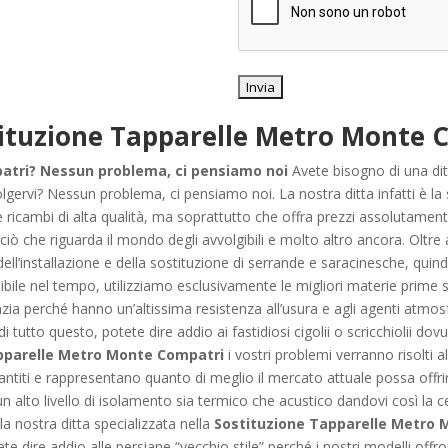
ituzione Tapparelle Metro Monte 
atri? Nessun problema, ci pensiamo noi
Avete bisogno di una dit
lgervi? Nessun problema, ci pensiamo noi. La nostra ditta infatti è la 
 e ricambi di alta qualità, ma soprattutto che offra prezzi assolutament
iò che riguarda il mondo degli avvolgibili e molto altro ancora. Oltre 
ell’installazione e della sostituzione di serrande e saracinesche, quindi, p
ssibile nel tempo, utilizziamo esclusivamente le migliori materie prime s
a perché hanno un’altissima resistenza all’usura e agli agenti atmosfer
 di tutto questo, potete dire addio ai fastidiosi cigolii o scricchiolii d
pparelle Metro Monte Compatri
i vostri problemi verranno risolti al
ntiti e rappresentano quanto di meglio il mercato attuale possa offrirvi.
un alto livello di isolamento sia termico che acustico dandovi così la 
 la nostra ditta specializzata nella
Sostituzione Tapparelle Metro
ete dire addio alle persiane “vecchio stile” perché i nostri modelli of