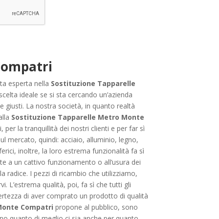
Compatri
ta esperta nella
Sostituzione Tapparelle
scelta ideale se si sta cercando un’azienda
e giusti. La nostra società, in quanto realtà
alla
Sostituzione Tapparelle Metro Monte
er la tranquillità dei nostri clienti e per far sì
ul mercato, quindi: acciaio, alluminio, legno,
ici, inoltre, la loro estrema funzionalità fa sì
ovute a un cattivo funzionamento o all’usura dei
la radice. I pezzi di ricambio che utilizziamo,
 L’estrema qualità, poi, fa sì che tutti gli
certezza di aver comprato un prodotto di qualità
 Monte Compatri
propone al pubblico, sono
frono quanto di meglio ci sia anche per quanto