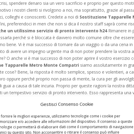
risi, spendere denaro sia un vero sacrificio e proprio per questo mot
vo i nostri clienti si rivolgono a noi, ma soprattutto, grazie al pass
ci, colleghi e conoscenti. Credete a noi di
Sostituzione Tapparelle
fini, preferendoci in men che non si dica il nostro staff saprà come ri
e un utilissimo servizio di pronto intervento h24
Rimanere in p
bassarla perché si è bloccata è davvero molto comune oltre che essere
o bene. Vi è mai successo di tornare da un viaggio o da una cena in un 
tato di avere un impegno urgente ma di non poter prendere la vostra
e? O anche vi è mai successo di non poter aprire il vostro esercizio 
ne Tapparelle Metro Monte Compatri
siamo assolutamente in gra
 cose? Bene, la risposta è molto semplice, spesso e volentieri, a cau
i lavoro oppure perché proprio non passa di mente, la cura per gli avvol
 guai a causa di tale incuria. Proprio per queste ragioni la nostra ditt
enti un tempestivo servizio di pronto intervento. Esso rappresenta una v
 in contatto con noi 24 ore su 24, sette giorni su sette festivi compresi
Gestisci Consenso Cookie
tro fianco. Una volta contattati infatti, gli specialisti di
Sostituzion
 compresa la natura del problema si metteranno all’opera per risolverl
 fornire le migliori esperienze, utilizziamo tecnologie come i cookie per
ione in materia, i tecnici della nostra ditta specializzata riusciranno 
orizzare e/o accedere alle informazioni del dispositivo. Il consenso a queste
ità o di continuare ciò che stavate facendo. I nostri interventi sono sem
nologie ci permetterà di elaborare dati come il comportamento di navigazione
unici su questo sito. Non acconsentire o ritirare il consenso può influire
almente il nostro team, in base alla gravità del problema vi consiglierà 