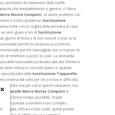
ivo cerchiamo di mantenere delle tariffe
aparola che inevitabilmente si genera, ci fanno
 Metro Monte Compatri
, se avete problemi con
solvere il vostro problema.
Sostituzione
iena notte con la cinghia della persiana di casa
 un vero guaio e noi di
Sostituzione
giorno di festa e di non riuscire a tirar su la
 automobile perché la saracinesca a motore
commerciale perché l’avvolgibile non si muove né
do di rimettere a posto le cose. La domanda
sa della trascuratezza dovuta alla vita frenetica
gibili viene messa in secondo piano e, quando
a specializzata nella
Sostituzione Tapparelle
era manna dal cielo per chi si trova in difficoltà,
, non sarete mai più soli in queste situazioni, ma
e Tapparelle Metro Monte Compatri
vi
o nel più breve tempo possibile. Grazie
sempre a portare a termine il loro compito
pre rapidi, efficaci e ben svolti, quindi potete
 o
se è il caso di effettuare una semplice