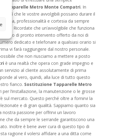
ne Tapparelle Metro Monte Compatri
. In
far sì che le vostre avvolgibili possano durare il
sparenza, professionalità e cortesia da sempre
ze
ngibile. Ricordate che un’avvolgibile che funziona
ervizio di pronto intervento offerto da noi di
 numero dedicato e telefonare a qualsiasi orario si
prima vi farà raggiungere dal nostro personale.
è possibile che non riusciamo a mettere a posto
ri
è una realtà che opera con grade impegno e
n servizio al cliente assolutamente di prima
onde al vero, quindi, alla luce di tutto questo
stro fianco.
Sostituzione Tapparelle Metro
ori per l’installazione, la manutenzione o le grosse
è sul mercato. Questo perché oltre a fornirvi la
lezionate e di gran qualità. Sappiamo quanto sia
a nostra passione per offrirvi un lavoro
e che da sempre le serrande garantiscono una
ato. Inoltre è bene aver cura di questo tipo di
ta ragione il volersi affidare a una ditta come