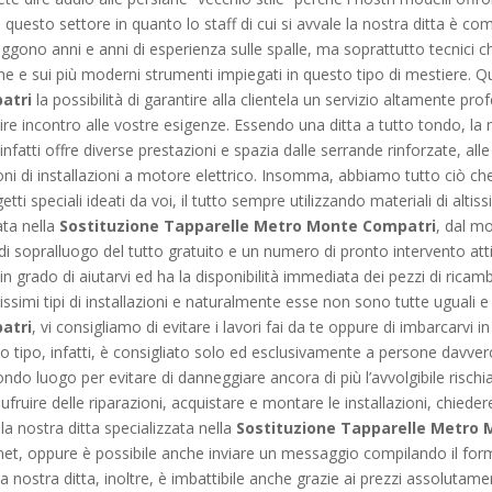
 in questo settore in quanto lo staff di cui si avvale la nostra ditta 
seggono anni e anni di esperienza sulle spalle, ma soprattutto tecnic
he e sui più moderni strumenti impiegati in questo tipo di mestiere. Q
atri
la possibilità di garantire alla clientela un servizio altamente pro
nire incontro alle vostre esigenze. Essendo una ditta a tutto tondo, l
infatti offre diverse prestazioni e spazia dalle serrande rinforzate, all
azioni di installazioni a motore elettrico. Insomma, abbiamo tutto ciò c
etti speciali ideati da voi, il tutto sempre utilizzando materiali di alt
ata nella
Sostituzione Tapparelle Metro Monte Compatri
, dal m
 di sopralluogo del tutto gratuito e un numero di pronto intervento atti
 grado di aiutarvi ed ha la disponibilità immediata dei pezzi di ricamb
issimi tipi di installazioni e naturalmente esse non sono tutte uguali e 
atri
, vi consigliamo di evitare i lavori fai da te oppure di imbarcarvi i
to tipo, infatti, è consigliato solo ed esclusivamente a persone davver
econdo luogo per evitare di danneggiare ancora di più l’avvolgibile risc
 usufruire delle riparazioni, acquistare e montare le installazioni, chie
la nostra ditta specializzata nella
Sostituzione Tapparelle Metro
rnet, oppure è possibile anche inviare un messaggio compilando il fo
La nostra ditta, inoltre, è imbattibile anche grazie ai prezzi assoluta