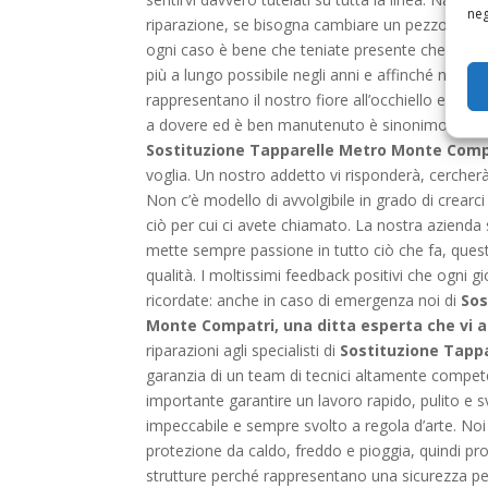
neg
riparazione, se bisogna cambiare un pezzo o, solo
ogni caso è bene che teniate presente che i consig
più a lungo possibile negli anni e affinché non 
rappresentano il nostro fiore all’occhiello e il b
a dovere ed è ben manutenuto è sinonimo di sicure
Sostituzione Tapparelle Metro Monte Comp
voglia. Un nostro addetto vi risponderà, cercherà
Non c’è modello di avvolgibile in grado di crear
ciò per cui ci avete chiamato. La nostra azienda 
mette sempre passione in tutto ciò che fa, quest
qualità. I moltissimi feedback positivi che ogni 
ricordate: anche in caso di emergenza noi di
Sos
Monte Compatri, una ditta esperta che vi ai
riparazioni agli specialisti di
Sostituzione Tapp
garanzia di un team di tecnici altamente compet
importante garantire un lavoro rapido, pulito e s
impeccabile e sempre svolto a regola d’arte. Noi
protezione da caldo, freddo e pioggia, quindi pro
strutture perché rappresentano una sicurezza per 