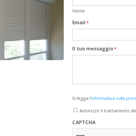
Nome
Email
*
Il tuo messaggio
*
Si
Si legga l'
informativa sulla priv
legga
l'informativa
Autorizzo il trattamento dei
sulla
privacy
CAPTCHA
*