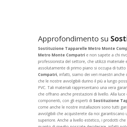
Approfondimento su
Sost
Sostituzione Tapparelle Metro Monte Comp
Metro Monte Compatri
e non sapete a chi rivo
professionista del settore, che utilizzi materiale
assolutamente di primo piano si occupa di tutto c
Compatri
, infatti, siamo dei veri maestri anche d
che le nostre avvolgibili durino il più a lungo po
PVC. Tali materiali rappresentano una vera garanzi
che offrano anche prestazioni di livello. Alla luce
componenti, con gli esperti di
Sostituzione Ta
come anche le nostre installazioni sono tutti gara
avvolgibili che acquisterete da noi garantiscano 
superiore. Anche a livello estetico, i prodotti che
quanto di meglio possiate desiderare, infatti pot