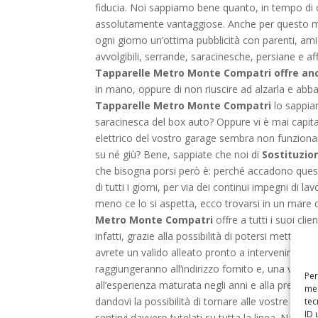
fiducia. Noi sappiamo bene quanto, in tempo di c
assolutamente vantaggiose. Anche per questo moti
ogni giorno un’ottima pubblicità con parenti, ami
avvolgibili, serrande, saracinesche, persiane e af
Tapparelle Metro Monte Compatri offre anch
in mano, oppure di non riuscire ad alzarla e ab
Tapparelle Metro Monte Compatri
lo sappiam
saracinesca del box auto? Oppure vi è mai capi
elettrico del vostro garage sembra non funzionar
su né giù? Bene, sappiate che noi di
Sostituzio
che bisogna porsi però è: perché accadono queste
di tutti i giorni, per via dei continui impegni d
meno ce lo si aspetta, ecco trovarsi in un mare di
Metro Monte Compatri
offre a tutti i suoi cli
infatti, grazie alla possibilità di potersi mettere
avrete un valido alleato pronto a intervenire al vos
raggiungeranno all’indirizzo fornito e, una volta
Per
all’esperienza maturata negli anni e alla preparaz
mem
dandovi la possibilità di tornare alle vostre attiv
tec
ID 
sentirvi davvero tutelati su tutta la linea. Natur