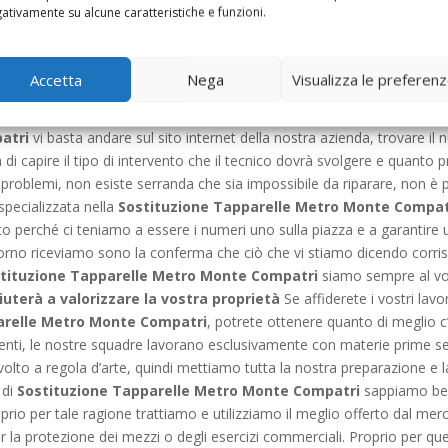
ativamente su alcune caratteristiche e funzioni.
 e soltanto nei casi più gravi, è il caso di procedere alla
Sostituzio
li che gli esperti della nostra ditta vi daranno sono sempre mirati per 
accadano più episodi che possano crearvi problemi di questo tipo. Tra
Accetta
Nega
Visualizza le preferen
uon rapporto che da sempre si instaura con la clientela ne è la prova ta
zza e vi garantirà sempre un senso di tranquillità. Per contattare il s
atri
vi basta andare sul sito internet della nostra azienda, trovare il
 di capire il tipo di intervento che il tecnico dovrà svolgere e quanto 
ci problemi, non esiste serranda che sia impossibile da riparare, non 
specializzata nella
Sostituzione Tapparelle Metro Monte Compat
o perché ci teniamo a essere i numeri uno sulla piazza e a garantire u
giorno riceviamo sono la conferma che ciò che vi stiamo dicendo corrisp
tituzione Tapparelle Metro Monte Compatri
siamo sempre al vo
uterà a valorizzare la vostra proprietà
Se affiderete i vostri lav
arelle Metro Monte Compatri
, potrete ottenere quanto di meglio c’
enti, le nostre squadre lavorano esclusivamente con materie prime se
volto a regola d’arte, quindi mettiamo tutta la nostra preparazione e l
 di
Sostituzione Tapparelle Metro Monte Compatri
sappiamo ben
prio per tale ragione trattiamo e utilizziamo il meglio offerto dal merc
la protezione dei mezzi o degli esercizi commerciali. Proprio per ques