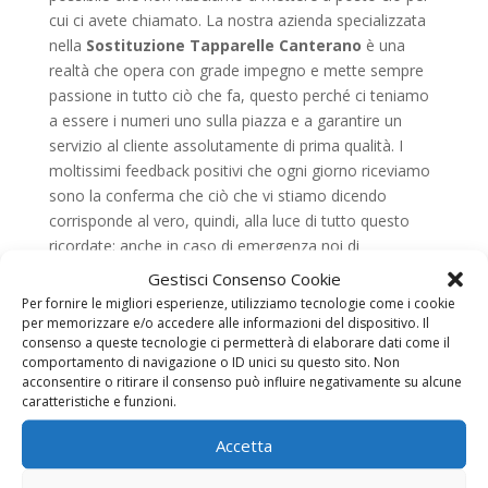
cui ci avete chiamato. La nostra azienda specializzata
nella
Sostituzione Tapparelle Canterano
è una
realtà che opera con grade impegno e mette sempre
passione in tutto ciò che fa, questo perché ci teniamo
a essere i numeri uno sulla piazza e a garantire un
servizio al cliente assolutamente di prima qualità. I
moltissimi feedback positivi che ogni giorno riceviamo
sono la conferma che ciò che vi stiamo dicendo
corrisponde al vero, quindi, alla luce di tutto questo
ricordate: anche in caso di emergenza noi di
Sostituzione Tapparelle Canterano
siamo sempre
Gestisci Consenso Cookie
al vostro fianco.
Sostituzione Tapparelle
Per fornire le migliori esperienze, utilizziamo tecnologie come i cookie
Canterano, una ditta esperta che vi aiuterà a
per memorizzare e/o accedere alle informazioni del dispositivo. Il
consenso a queste tecnologie ci permetterà di elaborare dati come il
valorizzare la vostra proprietà
Se affiderete i vostri
comportamento di navigazione o ID unici su questo sito. Non
lavori per l’installazione, la manutenzione o le grosse
acconsentire o ritirare il consenso può influire negativamente su alcune
riparazioni agli specialisti di
Sostituzione Tapparelle
caratteristiche e funzioni.
Canterano
, potrete ottenere quanto di meglio c’è sul
Accetta
mercato. Questo perché oltre a fornirvi la garanzia di
un team di tecnici altamente competenti, le nostre