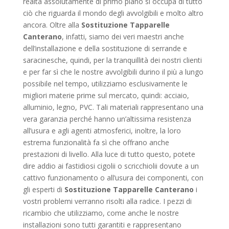
realtà assolutamente di primo piano si occupa di tutto
ciò che riguarda il mondo degli avvolgibili e molto altro
ancora. Oltre alla
Sostituzione Tapparelle
Canterano
, infatti, siamo dei veri maestri anche
dell’installazione e della sostituzione di serrande e
saracinesche, quindi, per la tranquillità dei nostri clienti
e per far sì che le nostre avvolgibili durino il più a lungo
possibile nel tempo, utilizziamo esclusivamente le
migliori materie prime sul mercato, quindi: acciaio,
alluminio, legno, PVC. Tali materiali rappresentano una
vera garanzia perché hanno un’altissima resistenza
all’usura e agli agenti atmosferici, inoltre, la loro
estrema funzionalità fa sì che offrano anche
prestazioni di livello. Alla luce di tutto questo, potete
dire addio ai fastidiosi cigolii o scricchiolii dovute a un
cattivo funzionamento o all’usura dei componenti, con
gli esperti di
Sostituzione Tapparelle Canterano
i
vostri problemi verranno risolti alla radice. I pezzi di
ricambio che utilizziamo, come anche le nostre
installazioni sono tutti garantiti e rappresentano