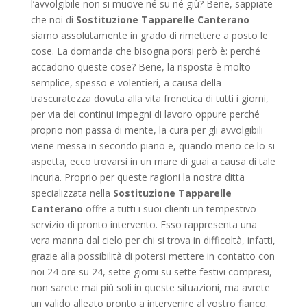
l’avvolgibile non si muove né su né giù? Bene, sappiate
che noi di
Sostituzione Tapparelle Canterano
siamo assolutamente in grado di rimettere a posto le
cose. La domanda che bisogna porsi però è: perché
accadono queste cose? Bene, la risposta è molto
semplice, spesso e volentieri, a causa della
trascuratezza dovuta alla vita frenetica di tutti i giorni,
per via dei continui impegni di lavoro oppure perché
proprio non passa di mente, la cura per gli avvolgibili
viene messa in secondo piano e, quando meno ce lo si
aspetta, ecco trovarsi in un mare di guai a causa di tale
incuria. Proprio per queste ragioni la nostra ditta
specializzata nella
Sostituzione Tapparelle
Canterano
offre a tutti i suoi clienti un tempestivo
servizio di pronto intervento. Esso rappresenta una
vera manna dal cielo per chi si trova in difficoltà, infatti,
grazie alla possibilità di potersi mettere in contatto con
noi 24 ore su 24, sette giorni su sette festivi compresi,
non sarete mai più soli in queste situazioni, ma avrete
un valido alleato pronto a intervenire al vostro fianco.