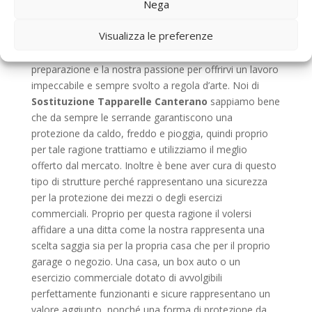
Nega
squadre lavorano esclusivamente con materie prime
selezionate e di gran qualità. Sappiamo quanto sia
Visualizza le preferenze
importante garantire un lavoro rapido, pulito e svolto a
regola d’arte, quindi mettiamo tutta la nostra
preparazione e la nostra passione per offrirvi un lavoro
impeccabile e sempre svolto a regola d’arte. Noi di
Sostituzione Tapparelle Canterano
sappiamo bene
che da sempre le serrande garantiscono una
protezione da caldo, freddo e pioggia, quindi proprio
per tale ragione trattiamo e utilizziamo il meglio
offerto dal mercato. Inoltre è bene aver cura di questo
tipo di strutture perché rappresentano una sicurezza
per la protezione dei mezzi o degli esercizi
commerciali. Proprio per questa ragione il volersi
affidare a una ditta come la nostra rappresenta una
scelta saggia sia per la propria casa che per il proprio
garage o negozio. Una casa, un box auto o un
esercizio commerciale dotato di avvolgibili
perfettamente funzionanti e sicure rappresentano un
valore aggiunto, nonché una forma di protezione da