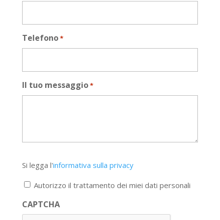
Telefono
*
Il tuo messaggio
*
Si
Si legga l'
informativa sulla privacy
legga
l'informativa
Autorizzo il trattamento dei miei dati personali
sulla
privacy
CAPTCHA
*