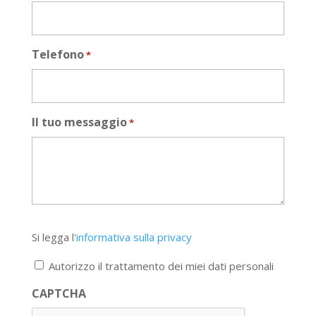
Telefono
*
Il tuo messaggio
*
Si
Si legga l'
informativa sulla privacy
legga
l'informativa
Autorizzo il trattamento dei miei dati personali
sulla
privacy
CAPTCHA
*