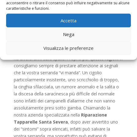
corretta manutenzione. Infatti, anche questo tipo di
acconsentire o ritirare il consenso può influire negativamente su alcune
caratteristiche e funzioni.
strutture, come qualsiasi altra cosa, ha bisogno di
essere controllato. Noi di
Riparazione Tapparelle
Accetta
Santa Severa
, sappiamo bene che gli impegni
quotidiani, la vita frenetica di tutti i giorni e la
Nega
mancanza di attenzione possono essere la causa
principale della rottura o del danneggiamento di
Visualizza le preferenze
un’installazione di questo tipo, specialmente se questa
ha diversi anni sulle spalle. Proprio per queste ragioni vi
consigliamo sempre di prestare attenzione ai segnali
che la vostra serranda “vi manda”. Un cigolio
particolarmente insistente, uno scricchiolio di troppo,
la cinghia sfilacciata, un rumore anomalo e la salita o
la discesa della saracinesca più difficile del normale
sono infatti dei campanelli d’allarme che non vanno
assolutamente presi sotto gamba. Chiamando la
nostra azienda specializzata nella
Riparazione
Tapparelle Santa Severa
, dopo aver avvertito uno
dei “sintomi” sopra elencati, infatti può salvare la
vostra serranda, ma soprattutto può evitarvi di