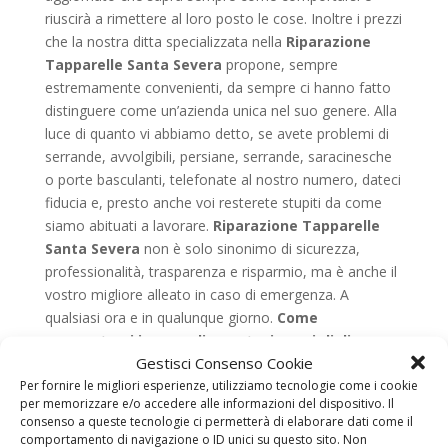
riuscirà a rimettere al loro posto le cose. Inoltre i prezzi
che la nostra ditta specializzata nella
Riparazione
Tapparelle Santa Severa
propone, sempre
estremamente convenienti, da sempre ci hanno fatto
distinguere come un’azienda unica nel suo genere. Alla
luce di quanto vi abbiamo detto, se avete problemi di
serrande, avvolgibili, persiane, serrande, saracinesche
o porte basculanti, telefonate al nostro numero, dateci
fiducia e, presto anche voi resterete stupiti da come
siamo abituati a lavorare.
Riparazione Tapparelle
Santa Severa
non è solo sinonimo di sicurezza,
professionalità, trasparenza e risparmio, ma è anche il
vostro migliore alleato in caso di emergenza. A
qualsiasi ora e in qualunque giorno.
Come
comportarsi in caso di guasto, i consigli di
Gestisci Consenso Cookie
riparazioni tapparelle
Nella maggior parte dei casi la
Per fornire le migliori esperienze, utilizziamo tecnologie come i cookie
rottura di una persiana o di una saracinesca è dovuta o
per memorizzare e/o accedere alle informazioni del dispositivo. Il
all’usura causata dal passare del tempo e agli effetti
consenso a queste tecnologie ci permetterà di elaborare dati come il
degli agenti atmosferici, o alla totale assenza di una
comportamento di navigazione o ID unici su questo sito. Non