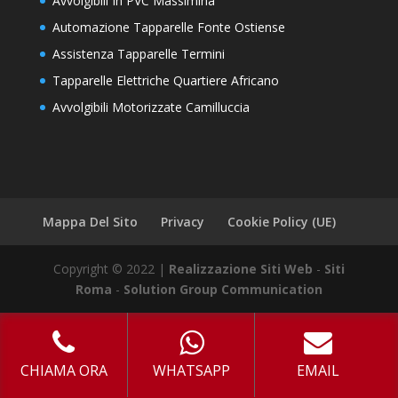
Avvolgibili In PVC Massimina
Automazione Tapparelle Fonte Ostiense
Assistenza Tapparelle Termini
Tapparelle Elettriche Quartiere Africano
Avvolgibili Motorizzate Camilluccia
Mappa Del Sito
Privacy
Cookie Policy (UE)
Copyright © 2022 |
Realizzazione Siti Web
-
Siti
Roma
-
Solution Group Communication
CHIAMA ORA
WHATSAPP
EMAIL