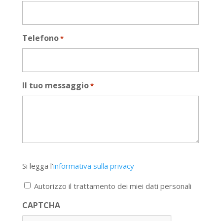
Telefono
*
Il tuo messaggio
*
Si
Si legga l'
informativa sulla privacy
legga
l'informativa
Autorizzo il trattamento dei miei dati personali
sulla
privacy
CAPTCHA
*