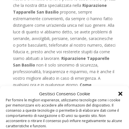
che la nostra ditta specializzata nella
Riparazione
Tapparelle San Basilio
propone, sempre
estremamente convenienti, da sempre ci hanno fatto
distinguere come un’azienda unica nel suo genere. Alla
luce di quanto vi abbiamo detto, se avete problemi di
serrande, avvolgibili, persiane, serrande, saracinesche
o porte basculanti, telefonate al nostro numero, dateci
fiducia e, presto anche voi resterete stupiti da come
siamo abituati a lavorare.
Riparazione Tapparelle
San Basilio
non è solo sinonimo di sicurezza,
professionalità, trasparenza e risparmio, ma è anche il
vostro migliore alleato in caso di emergenza. A
qualsiasi ora e in qualunque giorno.
Come
comportarsi in caso di guasto, i consigli di
Gestisci Consenso Cookie
riparazioni tapparelle
Nella maggior parte dei casi la
Per fornire le migliori esperienze, utilizziamo tecnologie come i cookie
rottura di una persiana o di una saracinesca è dovuta o
per memorizzare e/o accedere alle informazioni del dispositivo. Il
consenso a queste tecnologie ci permetterà di elaborare dati come il
all’usura causata dal passare del tempo e agli effetti
comportamento di navigazione o ID unici su questo sito. Non
degli agenti atmosferici, o alla totale assenza di una
acconsentire o ritirare il consenso può influire negativamente su alcune
corretta manutenzione. Infatti, anche questo tipo di
caratteristiche e funzioni.