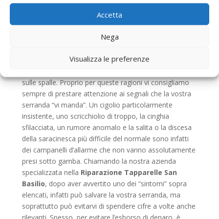
strutture, come qualsiasi altra cosa, ha bisogno di
Accetta
essere controllato. Noi di
Riparazione Tapparelle
San Basilio
, sappiamo bene che gli impegni quotidiani,
Nega
la vita frenetica di tutti i giorni e la mancanza di
attenzione possono essere la causa principale della
Visualizza le preferenze
rottura o del danneggiamento di un’installazione di
questo tipo, specialmente se questa ha diversi anni
sulle spalle. Proprio per queste ragioni vi consigliamo
sempre di prestare attenzione ai segnali che la vostra
serranda “vi manda”. Un cigolio particolarmente
insistente, uno scricchiolio di troppo, la cinghia
sfilacciata, un rumore anomalo e la salita o la discesa
della saracinesca più difficile del normale sono infatti
dei campanelli d’allarme che non vanno assolutamente
presi sotto gamba. Chiamando la nostra azienda
specializzata nella
Riparazione Tapparelle San
Basilio
, dopo aver avvertito uno dei “sintomi” sopra
elencati, infatti può salvare la vostra serranda, ma
soprattutto può evitarvi di spendere cifre a volte anche
rilevanti. Spesso, per evitare l’esborso di denaro, è