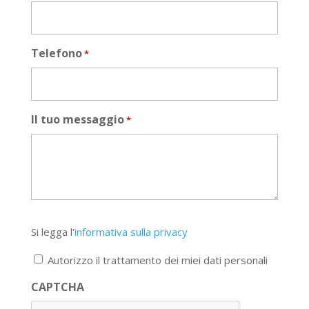
Telefono
*
Il tuo messaggio
*
Si
Si legga l'
informativa sulla privacy
legga
l'informativa
Autorizzo il trattamento dei miei dati personali
sulla
privacy
CAPTCHA
*