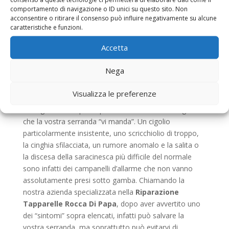
corretta manutenzione. Infatti, anche questo tipo di
comportamento di navigazione o ID unici su questo sito. Non
strutture, come qualsiasi altra cosa, ha bisogno di
acconsentire o ritirare il consenso può influire negativamente su alcune
essere controllato. Noi di
Riparazione Tapparelle
caratteristiche e funzioni.
Rocca Di Papa
, sappiamo bene che gli impegni
Accetta
quotidiani, la vita frenetica di tutti i giorni e la
mancanza di attenzione possono essere la causa
Nega
principale della rottura o del danneggiamento di
un’installazione di questo tipo, specialmente se questa
Visualizza le preferenze
ha diversi anni sulle spalle. Proprio per queste ragioni vi
consigliamo sempre di prestare attenzione ai segnali
che la vostra serranda “vi manda”. Un cigolio
particolarmente insistente, uno scricchiolio di troppo,
la cinghia sfilacciata, un rumore anomalo e la salita o
la discesa della saracinesca più difficile del normale
sono infatti dei campanelli d’allarme che non vanno
assolutamente presi sotto gamba. Chiamando la
nostra azienda specializzata nella
Riparazione
Tapparelle Rocca Di Papa
, dopo aver avvertito uno
dei “sintomi” sopra elencati, infatti può salvare la
vostra serranda, ma soprattutto può evitarvi di