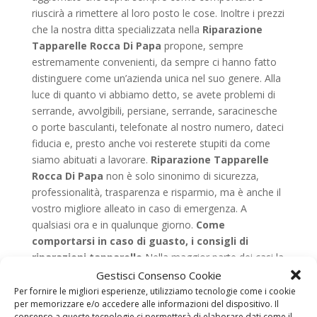
riuscirà a rimettere al loro posto le cose. Inoltre i prezzi
che la nostra ditta specializzata nella
Riparazione
Tapparelle Rocca Di Papa
propone, sempre
estremamente convenienti, da sempre ci hanno fatto
distinguere come un’azienda unica nel suo genere. Alla
luce di quanto vi abbiamo detto, se avete problemi di
serrande, avvolgibili, persiane, serrande, saracinesche
o porte basculanti, telefonate al nostro numero, dateci
fiducia e, presto anche voi resterete stupiti da come
siamo abituati a lavorare.
Riparazione Tapparelle
Rocca Di Papa
non è solo sinonimo di sicurezza,
professionalità, trasparenza e risparmio, ma è anche il
vostro migliore alleato in caso di emergenza. A
qualsiasi ora e in qualunque giorno.
Come
comportarsi in caso di guasto, i consigli di
riparazioni tapparelle
Nella maggior parte dei casi la
rottura di una persiana o di una saracinesca è dovuta o
Gestisci Consenso Cookie
all’usura causata dal passare del tempo e agli effetti
Per fornire le migliori esperienze, utilizziamo tecnologie come i cookie
per memorizzare e/o accedere alle informazioni del dispositivo. Il
degli agenti atmosferici, o alla totale assenza di una
consenso a queste tecnologie ci permetterà di elaborare dati come il