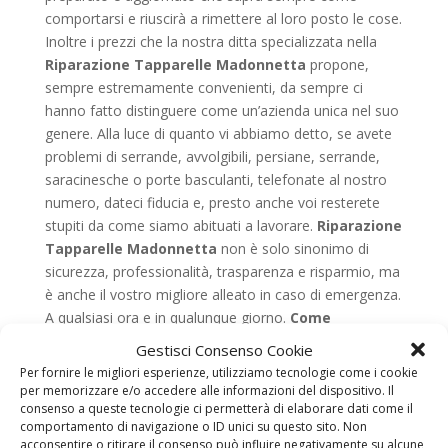
comportarsi e riuscirà a rimettere al loro posto le cose.
Inoltre i prezzi che la nostra ditta specializzata nella
Riparazione Tapparelle Madonnetta
propone,
sempre estremamente convenienti, da sempre ci
hanno fatto distinguere come un’azienda unica nel suo
genere. Alla luce di quanto vi abbiamo detto, se avete
problemi di serrande, avvolgibili, persiane, serrande,
saracinesche o porte basculanti, telefonate al nostro
numero, dateci fiducia e, presto anche voi resterete
stupiti da come siamo abituati a lavorare.
Riparazione
Tapparelle Madonnetta
non è solo sinonimo di
sicurezza, professionalità, trasparenza e risparmio, ma
è anche il vostro migliore alleato in caso di emergenza.
A qualsiasi ora e in qualunque giorno.
Come
comportarsi in caso di guasto, i consigli di
Gestisci Consenso Cookie
riparazioni tapparelle
Nella maggior parte dei casi la
Per fornire le migliori esperienze, utilizziamo tecnologie come i cookie
rottura di una persiana o di una saracinesca è dovuta o
per memorizzare e/o accedere alle informazioni del dispositivo. Il
consenso a queste tecnologie ci permetterà di elaborare dati come il
all’usura causata dal passare del tempo e agli effetti
comportamento di navigazione o ID unici su questo sito. Non
degli agenti atmosferici, o alla totale assenza di una
acconsentire o ritirare il consenso può influire negativamente su alcune