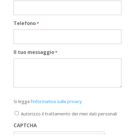
Telefono
*
Il tuo messaggio
*
Si
Si legga l'
informativa sulla privacy
legga
l'informativa
Autorizzo il trattamento dei miei dati personali
sulla
privacy
CAPTCHA
*