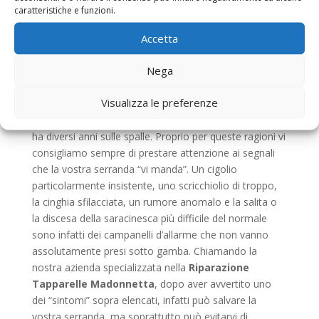
corretta manutenzione. Infatti, anche questo tipo di
caratteristiche e funzioni.
strutture, come qualsiasi altra cosa, ha bisogno di
Accetta
essere controllato. Noi di
Riparazione Tapparelle
Madonnetta
, sappiamo bene che gli impegni
Nega
quotidiani, la vita frenetica di tutti i giorni e la
mancanza di attenzione possono essere la causa
Visualizza le preferenze
principale della rottura o del danneggiamento di
un’installazione di questo tipo, specialmente se questa
ha diversi anni sulle spalle. Proprio per queste ragioni vi
consigliamo sempre di prestare attenzione ai segnali
che la vostra serranda “vi manda”. Un cigolio
particolarmente insistente, uno scricchiolio di troppo,
la cinghia sfilacciata, un rumore anomalo e la salita o
la discesa della saracinesca più difficile del normale
sono infatti dei campanelli d’allarme che non vanno
assolutamente presi sotto gamba. Chiamando la
nostra azienda specializzata nella
Riparazione
Tapparelle Madonnetta
, dopo aver avvertito uno
dei “sintomi” sopra elencati, infatti può salvare la
vostra serranda, ma soprattutto può evitarvi di