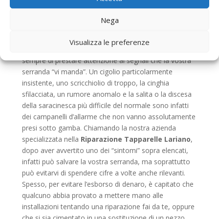
vita frenetica di tutti i giorni e la mancanza di
attenzione possono essere la causa principale della
Nega
rottura o del danneggiamento di un’installazione di
questo tipo, specialmente se questa ha diversi anni
Visualizza le preferenze
sulle spalle. Proprio per queste ragioni vi consigliamo
sempre di prestare attenzione ai segnali che la vostra
serranda “vi manda”. Un cigolio particolarmente
insistente, uno scricchiolio di troppo, la cinghia
sfilacciata, un rumore anomalo e la salita o la discesa
della saracinesca più difficile del normale sono infatti
dei campanelli d’allarme che non vanno assolutamente
presi sotto gamba. Chiamando la nostra azienda
specializzata nella
Riparazione Tapparelle Lariano
,
dopo aver avvertito uno dei “sintomi” sopra elencati,
infatti può salvare la vostra serranda, ma soprattutto
può evitarvi di spendere cifre a volte anche rilevanti.
Spesso, per evitare l’esborso di denaro, è capitato che
qualcuno abbia provato a mettere mano alle
installazioni tentando una riparazione fai da te, oppure
che si sia cimentato in una sostituzione di un pezzo