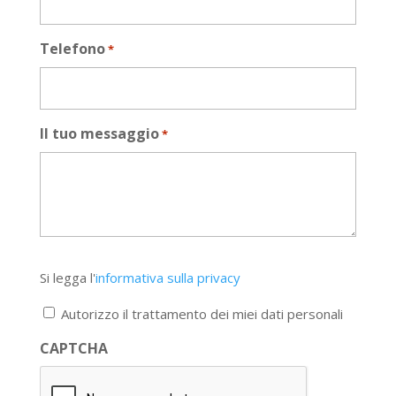
Telefono
*
Il tuo messaggio
*
Si
Si legga l'
informativa sulla privacy
legga
l'informativa
Autorizzo il trattamento dei miei dati personali
sulla
privacy
CAPTCHA
*