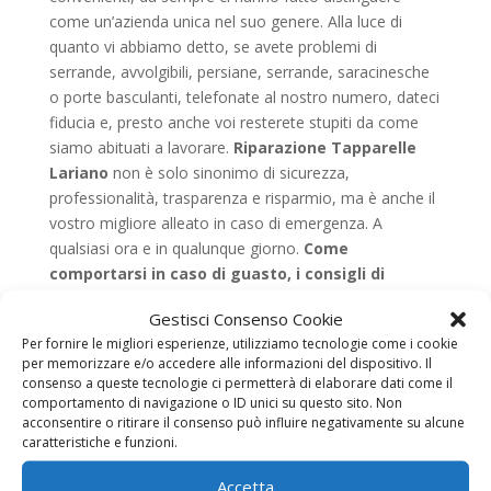
come un’azienda unica nel suo genere. Alla luce di
quanto vi abbiamo detto, se avete problemi di
serrande, avvolgibili, persiane, serrande, saracinesche
o porte basculanti, telefonate al nostro numero, dateci
fiducia e, presto anche voi resterete stupiti da come
siamo abituati a lavorare.
Riparazione Tapparelle
Lariano
non è solo sinonimo di sicurezza,
professionalità, trasparenza e risparmio, ma è anche il
vostro migliore alleato in caso di emergenza. A
qualsiasi ora e in qualunque giorno.
Come
comportarsi in caso di guasto, i consigli di
riparazioni tapparelle
Nella maggior parte dei casi la
Gestisci Consenso Cookie
rottura di una persiana o di una saracinesca è dovuta o
Per fornire le migliori esperienze, utilizziamo tecnologie come i cookie
all’usura causata dal passare del tempo e agli effetti
per memorizzare e/o accedere alle informazioni del dispositivo. Il
degli agenti atmosferici, o alla totale assenza di una
consenso a queste tecnologie ci permetterà di elaborare dati come il
corretta manutenzione. Infatti, anche questo tipo di
comportamento di navigazione o ID unici su questo sito. Non
acconsentire o ritirare il consenso può influire negativamente su alcune
strutture, come qualsiasi altra cosa, ha bisogno di
caratteristiche e funzioni.
essere controllato. Noi di
Riparazione Tapparelle
Lariano
, sappiamo bene che gli impegni quotidiani, la
Accetta