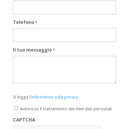
Telefono
*
Il tuo messaggio
*
Si
Si legga l'
informativa sulla privacy
legga
l'informativa
Autorizzo il trattamento dei miei dati personali
sulla
privacy
CAPTCHA
*