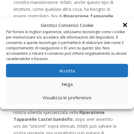
corretta manutenzione. Infatti, anche questo tipo di
strutture, come qualsiasi altra cosa, ha bisogno di
essere controllato. Noi di
Riparazione Tapparelle
Castel Gandolfo
, sappiamo bene che gli impegni
Gestisci Consenso Cookie
quotidiani, la vita frenetica di tutti i giorni e la
Per fornire le migliori esperienze, utilizziamo tecnologie come i cookie
mancanza di attenzione possono essere la causa
per memorizzare e/o accedere alle informazioni del dispositivo. Il
consenso a queste tecnologie ci permetterà di elaborare dati come il
principale della rottura o del danneggiamento di
comportamento di navigazione o ID unici su questo sito. Non
un’installazione di questo tipo, specialmente se questa
acconsentire o ritirare il consenso può influire negativamente su alcune
ha diversi anni sulle spalle. Proprio per queste ragioni vi
caratteristiche e funzioni.
consigliamo sempre di prestare attenzione ai segnali
Accetta
che la vostra serranda “vi manda”. Un cigolio
particolarmente insistente, uno scricchiolio di troppo,
Nega
la cinghia sfilacciata, un rumore anomalo e la salita o
la discesa della saracinesca più difficile del normale
Visualizza le preferenze
sono infatti dei campanelli d’allarme che non vanno
assolutamente presi sotto gamba. Chiamando la
nostra azienda specializzata nella
Riparazione
Tapparelle Castel Gandolfo
, dopo aver avvertito
uno dei “sintomi” sopra elencati, infatti può salvare la
vostra serranda, ma soprattutto può evitarvi di