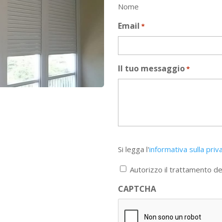
Nome
Email
*
Il tuo messaggio
*
Si
Si legga l'
informativa sulla priv
legga
l'informativa
Autorizzo il trattamento dei
sulla
privacy
CAPTCHA
*