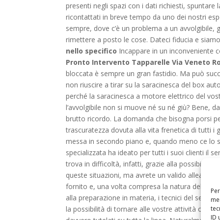
presenti negli spazi con i dati richiesti, spuntare
ricontattati in breve tempo da uno dei nostri esp
sempre, dove c’è un problema a un avvolgibile, gl
rimettere a posto le cose. Dateci fiducia e siam
nello specifico
Incappare in un inconveniente co
Pronto Intervento Tapparelle Via Veneto 
bloccata è sempre un gran fastidio. Ma può succe
non riuscire a tirar su la saracinesca del box 
perché la saracinesca a motore elettrico del vo
l’avvolgibile non si muove né su né giù? Bene, da 
brutto ricordo. La domanda che bisogna porsi pe
trascuratezza dovuta alla vita frenetica di tutti i
messa in secondo piano e, quando meno ce lo si as
specializzata ha ideato per tutti i suoi clienti il se
trova in difficoltà, infatti, grazie alla possibilit
queste situazioni, ma avrete un valido alleato pron
fornito e, una volta compresa la natura del probl
Per
alla preparazione in materia, i tecnici del servizi
mem
tec
la possibilità di tornare alle vostre attività o di
ID 