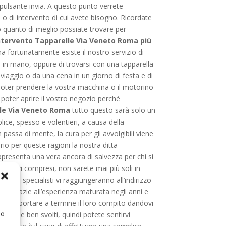
l pulsante invia. A questo punto verrete
 o di intervento di cui avete bisogno. Ricordate
quanto di meglio possiate trovare per
 Intervento Tapparelle Via Veneto Roma più
a fortunatamente esiste il nostro servizio di
a in mano, oppure di trovarsi con una tapparella
iaggio o da una cena in un giorno di festa e di
poter prendere la vostra macchina o il motorino
poter aprire il vostro negozio perché
lle Via Veneto Roma
tutto questo sarà solo un
ce, spesso e volentieri, a causa della
 passa di mente, la cura per gli avvolgibili viene
io per queste ragioni la nostra ditta
ppresenta una vera ancora di salvezza per chi si
te festivi compresi, non sarete mai più soli in
nostri specialisti vi raggiungeranno all’indirizzo
le. Grazie all’esperienza maturata negli anni e
re a portare a termine il loro compito dandovi
 o
ficaci e ben svolti, quindi potete sentirvi