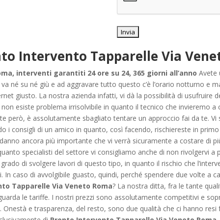
to Intervento Tapparelle Via Ven
a, interventi garantiti 24 ore su 24, 365 giorni all’anno
Avete u
va né su né giù e ad aggravare tutto questo c’è l’orario notturno e m
ternet giusto. La nostra azienda infatti, vi dà la possibilità di usufruire d
non esiste problema irrisolvibile in quanto il tecnico che invieremo a
e però, è assolutamente sbagliato tentare un approccio fai da te. Vi 
o i consigli di un amico in quanto, così facendo, rischiereste in primo
 danno ancora più importante che vi verrà sicuramente a costare di più
 quanto specialisti del settore vi consigliamo anche di non rivolgervi a
grado di svolgere lavori di questo tipo, in quanto il rischio che l’inte
i. In caso di avvolgibile guasto, quindi, perché spendere due volte a c
nto Tapparelle Via Veneto Roma
? La nostra ditta, fra le tante qu
rda le tariffe. I nostri prezzi sono assolutamente competitivi e sopr
. Onestà e trasparenza, del resto, sono due qualità che ci hanno re
esclusivamente di
Pronto Intervento Tapparelle Via Veneto Roma
,