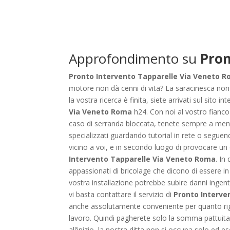
Approfondimento su
Pron
Pronto Intervento Tapparelle Via Veneto Rom
motore non dà cenni di vita? La saracinesca non 
la vostra ricerca è finita, siete arrivati sul sito in
Via Veneto Roma
h24. Con noi al vostro fianco 
caso di serranda bloccata, tenete sempre a ment
specializzati guardando tutorial in rete o seguend
vicino a voi, e in secondo luogo di provocare un
Intervento Tapparelle Via Veneto Roma
. In
appassionati di bricolage che dicono di essere in 
vostra installazione potrebbe subire danni ingent
vi basta contattare il servizio di
Pronto Interve
anche assolutamente conveniente per quanto rigua
lavoro. Quindi pagherete solo la somma pattuita
all’inizio, la nostra ditta non si occupa solo ed 