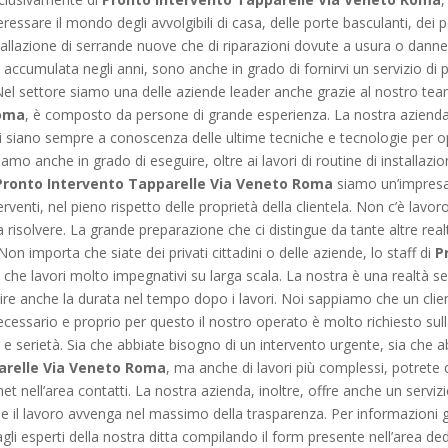
ressare il mondo degli avvolgibili di casa, delle porte basculanti, dei 
tallazione di serrande nuove che di riparazioni dovute a usura o danne
 accumulata negli anni, sono anche in grado di fornirvi un servizio di p
Nel settore siamo una delle aziende leader anche grazie al nostro team
Roma
, è composto da persone di grande esperienza. La nostra azienda i
siano sempre a conoscenza delle ultime tecniche e tecnologie per ope
iamo anche in grado di eseguire, oltre ai lavori di routine di installazi
Pronto Intervento Tapparelle Via Veneto Roma
siamo un’impresa 
erventi, nel pieno rispetto delle proprietà della clientela. Non c’è la
risolvere. La grande preparazione che ci distingue da tante altre realt
on importa che siate dei privati cittadini o delle aziende, lo staff di
P
ti che lavori molto impegnativi su larga scala. La nostra è una realtà s
ire anche la durata nel tempo dopo i lavori. Noi sappiamo che un clien
ecessario e proprio per questo il nostro operato è molto richiesto sul
à e serietà. Sia che abbiate bisogno di un intervento urgente, sia che a
arelle Via Veneto Roma
, ma anche di lavori più complessi, potrete 
net nell’area contatti. La nostra azienda, inoltre, offre anche un servi
i che il lavoro avvenga nel massimo della trasparenza. Per informazioni
gli esperti della nostra ditta compilando il form presente nell’area de