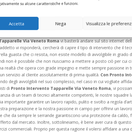
l team di tapparella bloccata, in base alla gravità del problema vi consi
ativamente su alcune caratteristiche e funzioni.
o e soltanto nei casi più disperati, è il caso di cambiare la saracinesc
nto Intervento Tapparelle Via Veneto Roma
vi daranno sono sempre
ni e affinché non accadano più episodi che possano crearvi problemi di
Accetta
Nega
Visualizza le preferen
all’occhiello e il buon rapporto che da sempre si instaura con la clien
d è ben manutenuto è sinonimo di sicurezza e vi garantirà sempre un se
 Tapparelle Via Veneto Roma
vi basterà andare sul sito internet de
 addetto vi risponderà, cercherà di capire il tipo di intervento che il t
ella guasta che ci resista, non esiste modello di avvolgibile in grado
ndi non è possibile che non riusciamo a mettere a posto ciò per cui ci 
a realtà che opera con grade impegno e mette sempre passione in tu
 un servizio al cliente assolutamente di prima qualità.
Con Pronto Int
 degli avvolgibili nel suo complesso, nel caso in cui vogliate affidare i
sti di
Pronto Intervento Tapparelle Via Veneto Roma
, vi possia
garanzia di un team di tecnici altamente competenti, le nostre squadr
a importante garantire un lavoro rapido, pulito e svolto a regola d’art
ra preparazione e la nostra passione in campo per offrirvi un lavoro
ne che da sempre le serrande garantiscono una protezione da caldo, fr
fferto dal mercato. Inoltre, sottolineiamo, è bene aver cura di questo
rcizi commerciali. Proprio per questa ragione il volersi affidare a una 