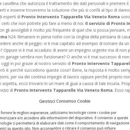
 la casellina che autorizza il trattamento dei dati personali e premere i
erti e insieme troveremo la soluzione che più si confà al tipo di danno
i esperti di
Pronto Intervento Tapparelle Via Veneto Roma
sono 
o certi che non potrete più fare a meno di noi.
Il servizio di Pronto
n gli avvolgibili è molto più frequente di quel che si possa pensare, m
Roma
h24. Rimanere in piena notte con la cinghia della persiana di cas
dere anche di peggio: vi è mai capitato ad esempio di tornare da un v
auto? Oppure vi è mai accaduto di avere un impegno urgente ma di non 
stro garage sembra non funzionare? O anche vi è mai successo di non 
oggi in poi grazie al nostro servizio di
Pronto Intervento Tappare
rò è: perché succedono queste cose? Bene, la risposta è molto sempli
 giorni, per via dei continui impegni di lavoro oppure perché proprio non
petta, ecco trovarsi in un mare di guai a causa di tale incuria. Propr
rvizio di
Pronto Intervento Tapparelle Via Veneto Roma
. Esso ra
à di potersi mettere in contatto con noi 24 ore su 24, sette giorni su set
Gestisci Consenso Cookie
to a intervenire subito al vostro fianco. Una volta contattati infatti, i 
ema si metteranno all’opera per risolverlo nel più breve tempo possibi
 fornire le migliori esperienze, utilizziamo tecnologie come i cookie per
o
Pronto Intervento Tapparelle Via Veneto Roma
riusciranno semp
orizzare e/o accedere alle informazioni del dispositivo. Il consenso a queste
nologie ci permetterà di elaborare dati come il comportamento di navigazione
 continuare ciò che stavate facendo. I nostri lavori sono sempre rapidi, ef
unici su questo sito. Non acconsentire o ritirare il consenso può influire