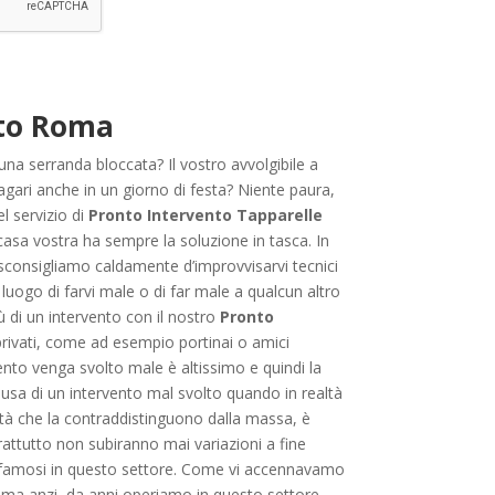
eto Roma
na serranda bloccata? Il vostro avvolgibile a
agari anche in un giorno di festa? Niente paura,
el servizio di
Pronto Intervento Tapparelle
 casa vostra ha sempre la soluzione in tasca. In
sconsigliamo caldamente d’improvvisarvi tecnici
 luogo di farvi male o di far male a qualcun altro
 di un intervento con il nostro
Pronto
 privati, come ad esempio portinai o amici
rvento venga svolto male è altissimo e quindi la
ausa di un intervento mal svolto quando in realtà
alità che la contraddistinguono dalla massa, è
attutto non subiranno mai variazioni a fine
si famosi in questo settore. Come vi accennavamo
 ma anzi, da anni operiamo in questo settore