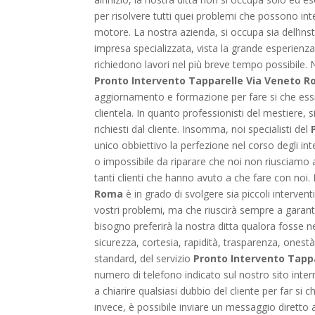
per risolvere tutti quei problemi che possono inte
motore. La nostra azienda, si occupa sia dell’ins
impresa specializzata, vista la grande esperienza
richiedono lavori nel più breve tempo possibile. 
Pronto Intervento Tapparelle Via Veneto 
aggiornamento e formazione per fare si che essi 
clientela. In quanto professionisti del mestiere, s
richiesti dal cliente. Insomma, noi specialisti del
unico obbiettivo la perfezione nel corso degli int
o impossibile da riparare che noi non riusciamo a 
tanti clienti che hanno avuto a che fare con noi. N
Roma
è in grado di svolgere sia piccoli interven
vostri problemi, ma che riuscirà sempre a garant
bisogno preferirà la nostra ditta qualora fosse n
sicurezza, cortesia, rapidità, trasparenza, onest
standard, del servizio
Pronto Intervento Tapp
numero di telefono indicato sul nostro sito inter
a chiarire qualsiasi dubbio del cliente per far s
invece, è possibile inviare un messaggio diretto a