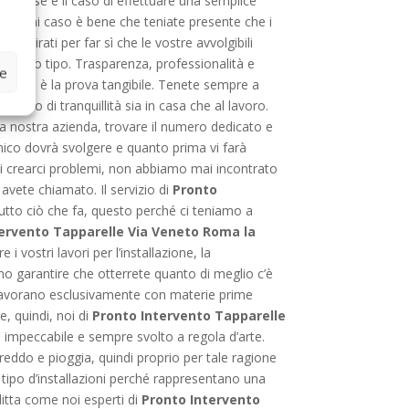
glierà se è il caso di effettuare una semplice
a. In ogni caso è bene che teniate presente che i
 mirati per far sì che le vostre avvolgibili
 questo tipo. Trasparenza, professionalità e
ze
tela ne è la prova tangibile. Tenete sempre a
nso di tranquillità sia in casa che al lavoro.
lla nostra azienda, trovare il numero dedicato e
ecnico dovrà svolgere e quanto prima vi farà
 di crearci problemi, non abbiamo mai incontrato
avete chiamato. Il servizio di
Pronto
tto ciò che fa, questo perché ci teniamo a
ervento Tapparelle Via Veneto Roma la
 vostri lavori per l’installazione, la
mo garantire che otterrete quanto di meglio c’è
e lavorano esclusivamente con materie prime
e, quindi, noi di
Pronto Intervento Tapparelle
 impeccabile e sempre svolto a regola d’arte.
eddo e pioggia, quindi proprio per tale ragione
 tipo d’installazioni perché rappresentano una
ditta come noi esperti di
Pronto Intervento