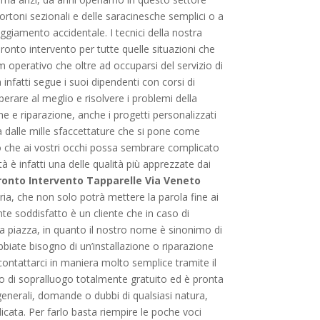
portoni sezionali e delle saracinesche semplici o a
ggiamento accidentale. I tecnici della nostra
ronto intervento per tutte quelle situazioni che
 operativo che oltre ad occuparsi del servizio di
nfatti segue i suoi dipendenti con corsi di
rare al meglio e risolvere i problemi della
one e riparazione, anche i progetti personalizzati
dalle mille sfaccettature che si pone come
voro che ai vostri occhi possa sembrare complicato
à è infatti una delle qualità più apprezzate dai
ronto Intervento Tapparelle Via Veneto
eria, che non solo potrà mettere la parola fine ai
te soddisfatto è un cliente che in caso di
la piazza, in quanto il nostro nome è sinonimo di
bbiate bisogno di un’installazione o riparazione
contattarci in maniera molto semplice tramite il
zio di sopralluogo totalmente gratuito ed è pronta
 generali, domande o dubbi di qualsiasi natura,
dicata. Per farlo basta riempire le poche voci