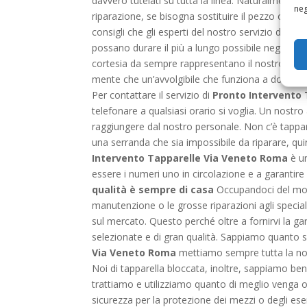
davvero tutelati su tutta la linea. Naturalmente i
neg
riparazione, se bisogna sostituire il pezzo o, sol
consigli che gli esperti del nostro servizio di
Pro
possano durare il più a lungo possibile negli an
cortesia da sempre rappresentano il nostro fiore 
mente che un’avvolgibile che funziona a dovere e
Per contattare il servizio di
Pronto Intervento
telefonare a qualsiasi orario si voglia. Un nostro
raggiungere dal nostro personale. Non c’è tappar
una serranda che sia impossibile da riparare, qui
Intervento Tapparelle Via Veneto Roma
è un
essere i numeri uno in circolazione e a garantire
qualità è sempre di casa
Occupandoci del mondo
manutenzione o le grosse riparazioni agli speciali
sul mercato. Questo perché oltre a fornirvi la 
selezionate e di gran qualità. Sappiamo quanto si
Via Veneto Roma
mettiamo sempre tutta la nost
Noi di tapparella bloccata, inoltre, sappiamo be
trattiamo e utilizziamo quanto di meglio venga o
sicurezza per la protezione dei mezzi o degli ese