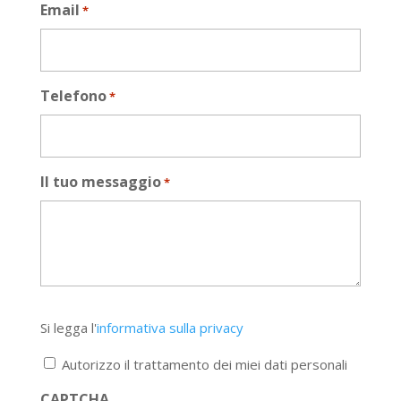
Email
*
Telefono
*
Il tuo messaggio
*
Si
Si legga l'
informativa sulla privacy
legga
l'informativa
Autorizzo il trattamento dei miei dati personali
sulla
privacy
CAPTCHA