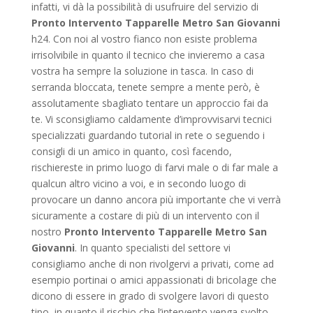
infatti, vi dà la possibilità di usufruire del servizio di
Pronto Intervento Tapparelle Metro San Giovanni
h24. Con noi al vostro fianco non esiste problema
irrisolvibile in quanto il tecnico che invieremo a casa
vostra ha sempre la soluzione in tasca. In caso di
serranda bloccata, tenete sempre a mente però, è
assolutamente sbagliato tentare un approccio fai da
te. Vi sconsigliamo caldamente d’improvvisarvi tecnici
specializzati guardando tutorial in rete o seguendo i
consigli di un amico in quanto, così facendo,
rischiereste in primo luogo di farvi male o di far male a
qualcun altro vicino a voi, e in secondo luogo di
provocare un danno ancora più importante che vi verrà
sicuramente a costare di più di un intervento con il
nostro
Pronto Intervento Tapparelle Metro San
Giovanni
. In quanto specialisti del settore vi
consigliamo anche di non rivolgervi a privati, come ad
esempio portinai o amici appassionati di bricolage che
dicono di essere in grado di svolgere lavori di questo
tipo, in quanto il rischio che l’intervento venga svolto