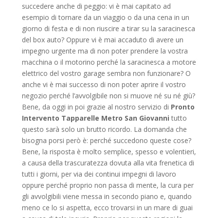
succedere anche di peggio: vi è mai capitato ad
esempio di tornare da un viaggio o da una cena in un
giorno di festa e di non riuscire a tirar su la saracinesca
del box auto? Oppure vi è mai accaduto di avere un
impegno urgente ma di non poter prendere la vostra
macchina o il motorino perché la saracinesca a motore
elettrico del vostro garage sembra non funzionare? O
anche vi è mai successo di non poter aprire il vostro
negozio perché l’avvolgibile non si muove né su né giù?
Bene, da oggi in poi grazie al nostro servizio di
Pronto
Intervento Tapparelle Metro San Giovanni
tutto
questo sarà solo un brutto ricordo. La domanda che
bisogna porsi però è: perché succedono queste cose?
Bene, la risposta è molto semplice, spesso e volentieri,
a causa della trascuratezza dovuta alla vita frenetica di
tutti i giorni, per via dei continui impegni di lavoro
oppure perché proprio non passa di mente, la cura per
gli avvolgibili viene messa in secondo piano e, quando
meno ce lo si aspetta, ecco trovarsi in un mare di guai