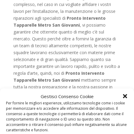
complesso, nel caso in cui vogliate affidare i vostri
lavori per l’installazione, la manutenzione o le grosse
riparazioni agli specialisti di
Pronto Intervento
Tapparelle Metro San Giovanni
, vi possiamo
garantire che otterrete quanto di meglio c’è sul
mercato. Questo perché oltre a fornirvi la garanzia di
un team di tecnici altamente competenti, le nostre
squadre lavorano esclusivamente con materie prime
selezionate e di gran qualità. Sappiamo quanto sia
importante garantire un lavoro rapido, pulito e svolto a
regola d’arte, quindi, noi di
Pronto Intervento
Tapparelle Metro San Giovanni
mettiamo sempre
tutta la nostra preparazione e la nostra passione in
campo per offrirvi un lavoro impeccabile e sempre
Gestisci Consenso Cookie
svolto a regola d’arte. Noi di tapparella bloccata,
Per fornire le migliori esperienze, utilizziamo tecnologie come i cookie
inoltre, sappiamo bene che da sempre le serrande
per memorizzare e/o accedere alle informazioni del dispositivo. Il
consenso a queste tecnologie ci permetterà di elaborare dati come il
garantiscono una protezione da caldo, freddo e
comportamento di navigazione o ID unici su questo sito. Non
pioggia, quindi proprio per tale ragione trattiamo e
acconsentire o ritirare il consenso può influire negativamente su alcune
utilizziamo quanto di meglio venga offerto dal
caratteristiche e funzioni.