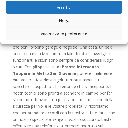
mercato. Inoltre, sottolineiamo, è bene aver cura di
Accetta
questo tipo d’installazioni perché rappresentano una
sicurezza per la protezione dei mezzi o degli esercizi
Nega
commerciali. Proprio per questa ragione il volersi
affidare a una ditta come noi esperti di
Pronto
Visualizza le preferenze
Intervento Tapparelle Metro San Giovanni
rappresenta una scelta saggia sia per la propria casa
che per il proprio garage o negozio. Una casa, un box
auto o un esercizio commerciale dotato di avvolgibili
funzionanti e sicuri sono sempre da considerarsi luoghi
sicuri. Con gli specialisti
di Pronto Intervento
Tapparelle Metro San Giovanni
potrete finalmente
dire addio a fastidiosi cigolii, rumori inaspettati,
scricchiolii sospetti o alle serrande che si inceppano. I
nostri tecnici sono pronti a scendere in campo per far
sì che tutto funzioni alla perfezione, nel massimo della
sicurezza per voi e le vostre proprietà. Vi ricordiamo
che per prendere accordi con la nostra ditta e far sì che
un nostro specialista venga in vostro soccorso, basta
effettuare una telefonata al numero riportato sul