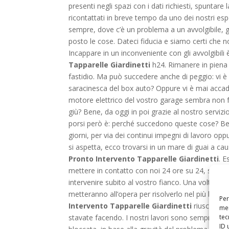
presenti negli spazi con i dati richiesti, spuntare
ricontattati in breve tempo da uno dei nostri esp
sempre, dove c’è un problema a un avvolgibile, gl
posto le cose. Dateci fiducia e siamo certi che 
Incappare in un inconveniente con gli avvolgibili
Tapparelle Giardinetti
h24. Rimanere in piena 
fastidio. Ma può succedere anche di peggio: vi è 
saracinesca del box auto? Oppure vi è mai accad
motore elettrico del vostro garage sembra non f
giù? Bene, da oggi in poi grazie al nostro servizi
porsi però è: perché succedono queste cose? Bene,
giorni, per via dei continui impegni di lavoro o
si aspetta, ecco trovarsi in un mare di guai a causa
Pronto Intervento Tapparelle Giardinetti
. E
mettere in contatto con noi 24 ore su 24, sette g
intervenire subito al vostro fianco. Una volta cont
metteranno all’opera per risolverlo nel più breve 
Per
Intervento Tapparelle Giardinetti
riusciranno
mem
tec
stavate facendo. I nostri lavori sono sempre rapidi
ID 