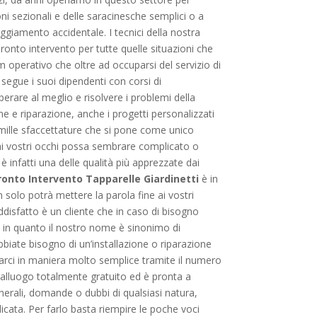
oni sezionali e delle saracinesche semplici o a
ggiamento accidentale. I tecnici della nostra
ronto intervento per tutte quelle situazioni che
 operativo che oltre ad occuparsi del servizio di
segue i suoi dipendenti con corsi di
rare al meglio e risolvere i problemi della
one e riparazione, anche i progetti personalizzati
mille sfaccettature che si pone come unico
he ai vostri occhi possa sembrare complicato o
è infatti una delle qualità più apprezzate dai
ronto Intervento Tapparelle Giardinetti
è in
n solo potrà mettere la parola fine ai vostri
disfatto è un cliente che in caso di bisogno
a, in quanto il nostro nome è sinonimo di
bbiate bisogno di un’installazione o riparazione
tarci in maniera molto semplice tramite il numero
opralluogo totalmente gratuito ed è pronta a
enerali, domande o dubbi di qualsiasi natura,
dicata. Per farlo basta riempire le poche voci