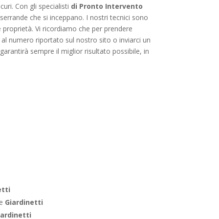
uri. Con gli specialisti
di Pronto Intervento
e serrande che si inceppano. I nostri tecnici sono
e proprietà. Vi ricordiamo che per prendere
al numero riportato sul nostro sito o inviarci un
rantirà sempre il miglior risultato possibile, in
tti
le
Giardinetti
ardinetti