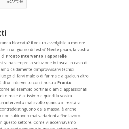
ti
randa bloccata? Il vostro avvolgibile a motore
he in un giorno di festa? Niente paura, la vostra
o di
Pronto Intervento Tapparelle
stra ha sempre la soluzione in tasca. In caso di
liamo caldamente d’improvvisarvi tecnici
 luogo di farvi male o di far male a qualcun altro
 di un intervento con il nostro
Pronto
ti, come ad esempio portinai o amici appassionati
volto male è altissimo e quindi la vostra
 un intervento mal svolto quando in realtà vi
 la contraddistinguono dalla massa, è anche
 non subiranno mai variazioni a fine lavoro.
i in questo settore. Come vi accennavamo
zi, da anni operiamo in questo settore per