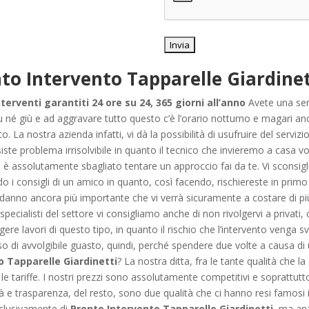
to Intervento Tapparelle Giardinet
terventi garantiti 24 ore su 24, 365 giorni all’anno
Avete una ser
 né giù e ad aggravare tutto questo c’è l’orario notturno e magari anc
sto. La nostra azienda infatti, vi dà la possibilità di usufruire del servizi
ste problema irrisolvibile in quanto il tecnico che invieremo a casa vo
è assolutamente sbagliato tentare un approccio fai da te. Vi sconsig
o i consigli di un amico in quanto, così facendo, rischiereste in primo
 danno ancora più importante che vi verrà sicuramente a costare di più
 specialisti del settore vi consigliamo anche di non rivolgervi a priva
gere lavori di questo tipo, in quanto il rischio che l’intervento venga s
aso di avvolgibile guasto, quindi, perché spendere due volte a causa di
o Tapparelle Giardinetti
? La nostra ditta, fra le tante qualità che
 tariffe. I nostri prezzi sono assolutamente competitivi e soprattutto
 e trasparenza, del resto, sono due qualità che ci hanno resi famos
esclusivamente di
Pronto Intervento Tapparelle Giardinetti
, ma an