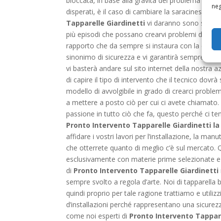
bloccata, in base alla gravità del problema vi con
neg
disperati, è il caso di cambiare la saracinesca. I
Tapparelle Giardinetti
vi daranno sono sempre m
più episodi che possano crearvi problemi di quest
rapporto che da sempre si instaura con la clien
sinonimo di sicurezza e vi garantirà sempre un sen
vi basterà andare sul sito internet della nostra 
di capire il tipo di intervento che il tecnico dov
modello di avvolgibile in grado di crearci probl
a mettere a posto ciò per cui ci avete chiamato. I
passione in tutto ciò che fa, questo perché ci te
Pronto Intervento Tapparelle Giardinetti la
affidare i vostri lavori per l’installazione, la man
che otterrete quanto di meglio c’è sul mercato. 
esclusivamente con materie prime selezionate e d
di
Pronto Intervento Tapparelle Giardinetti
sempre svolto a regola d’arte. Noi di tapparella
quindi proprio per tale ragione trattiamo e utili
d’installazioni perché rappresentano una sicurezz
come noi esperti di
Pronto Intervento Tappare