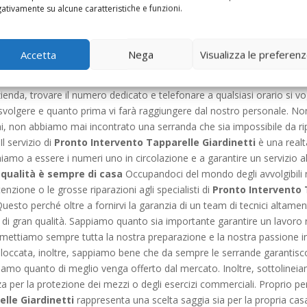
siglierà se è il caso di effettuare una semplice riparazione, se bisogna 
ativamente su alcune caratteristiche e funzioni.
n ogni caso è bene che teniate presente che i consigli che gli esperti de
irati per far sì che le vostre avvolgibili possano durare il più a lun
o tipo. Trasparenza, professionalità e cortesia da sempre rappresentan
Accetta
Nega
Visualizza le preferen
tela ne è la prova tangibile. Tenete sempre a mente che un’avvolgibil
so di tranquillità sia in casa che al lavoro. Per contattare il servizio 
azienda, trovare il numero dedicato e telefonare a qualsiasi orario si v
rà svolgere e quanto prima vi farà raggiungere dal nostro personale. Non
emi, non abbiamo mai incontrato una serranda che sia impossibile da ri
l servizio di
Pronto Intervento Tapparelle Giardinetti
è una real
niamo a essere i numeri uno in circolazione e a garantire un servizio a
 qualità è sempre di casa
Occupandoci del mondo degli avvolgibili n
utenzione o le grosse riparazioni agli specialisti di
Pronto Intervento 
Questo perché oltre a fornirvi la garanzia di un team di tecnici altam
i gran qualità. Sappiamo quanto sia importante garantire un lavoro rap
mettiamo sempre tutta la nostra preparazione e la nostra passione in
 bloccata, inoltre, sappiamo bene che da sempre le serrande garantis
zziamo quanto di meglio venga offerto dal mercato. Inoltre, sottolinei
a per la protezione dei mezzi o degli esercizi commerciali. Proprio per 
lle Giardinetti
rappresenta una scelta saggia sia per la propria cas