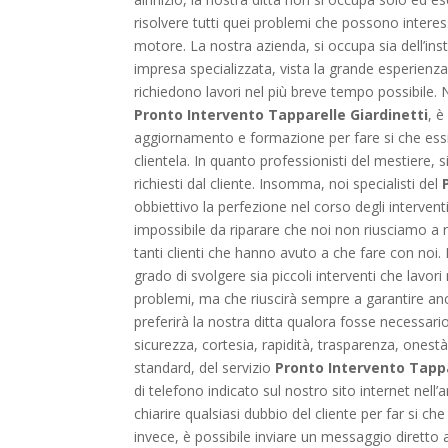
risolvere tutti quei problemi che possono interess
motore. La nostra azienda, si occupa sia dell’ins
impresa specializzata, vista la grande esperienza
richiedono lavori nel più breve tempo possibile. 
Pronto Intervento Tapparelle Giardinetti
, è
aggiornamento e formazione per fare si che essi 
clientela. In quanto professionisti del mestiere, s
richiesti dal cliente. Insomma, noi specialisti del
obbiettivo la perfezione nel corso degli intervent
impossibile da riparare che noi non riusciamo a ri
tanti clienti che hanno avuto a che fare con noi. N
grado di svolgere sia piccoli interventi che lavor
problemi, ma che riuscirà sempre a garantire anc
preferirà la nostra ditta qualora fosse necessari
sicurezza, cortesia, rapidità, trasparenza, onest
standard, del servizio
Pronto Intervento Tappa
di telefono indicato sul nostro sito internet nell
chiarire qualsiasi dubbio del cliente per far si 
invece, è possibile inviare un messaggio diretto a