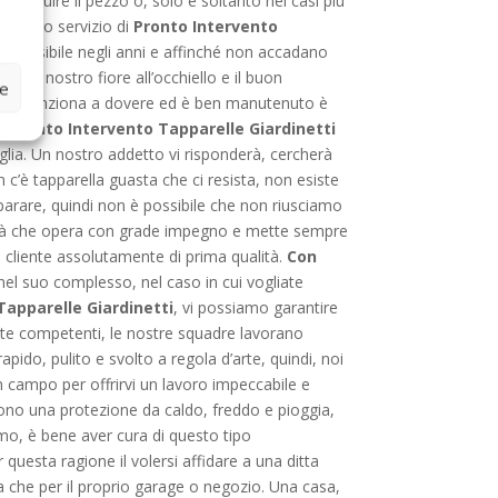
sostituire il pezzo o, solo e soltanto nei casi più
l nostro servizio di
Pronto Intervento
go possibile negli anni e affinché non accadano
o il nostro fiore all’occhiello e il buon
ze
e che funziona a dovere ed è ben manutenuto è
di
Pronto Intervento Tapparelle Giardinetti
oglia. Un nostro addetto vi risponderà, cercherà
 c’è tapparella guasta che ci resista, non esiste
parare, quindi non è possibile che non riusciamo
tà che opera con grade impegno e mette sempre
l cliente assolutamente di prima qualità.
Con
el suo complesso, nel caso in cui vogliate
Tapparelle Giardinetti
, vi possiamo garantire
ente competenti, le nostre squadre lavorano
ido, pulito e svolto a regola d’arte, quindi, noi
 campo per offrirvi un lavoro impeccabile e
cono una protezione da caldo, freddo e pioggia,
amo, è bene aver cura di questo tipo
questa ragione il volersi affidare a una ditta
a che per il proprio garage o negozio. Una casa,