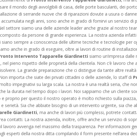
are il mondo degli avvolgibili di casa, delle porte basculanti, dei port
tallazione di serrande nuove che di riparazioni dovute a usura o danne
 accumulata negli anni, sono anche in grado di fornirvi un servizio di p
Nel settore siamo una delle aziende leader anche grazie al nostro team
 composto da persone di grande esperienza. La nostra azienda infatti 
siano sempre a conoscenza delle ultime tecniche e tecnologie per ope
iamo anche in grado di eseguire, oltre ai lavori di routine di installazi
Pronto Intervento Tapparelle Giardinetti
siamo un’impresa dalle 
i, nel pieno rispetto delle proprietà della clientela. Non c’è lavoro c
solvere. La grande preparazione che ci distingue da tante altre realtà 
on importa che siate dei privati cittadini o delle aziende, lo staff di
P
i molto impegnativi su larga scala. La nostra è una realtà seria, che no
he la durata nel tempo dopo i lavori. Noi sappiamo che un cliente sod
o e proprio per questo il nostro operato è molto richiesto sulla piazz
à e serietà. Sia che abbiate bisogno di un intervento urgente, sia che a
relle Giardinetti
, ma anche di lavori più complessi, potrete contat
’area contatti. La nostra azienda, inoltre, offre anche un servizio di s
che il lavoro avvenga nel massimo della trasparenza. Per informazioni g
gli esperti della nostra ditta compilando il form presente nell’area de