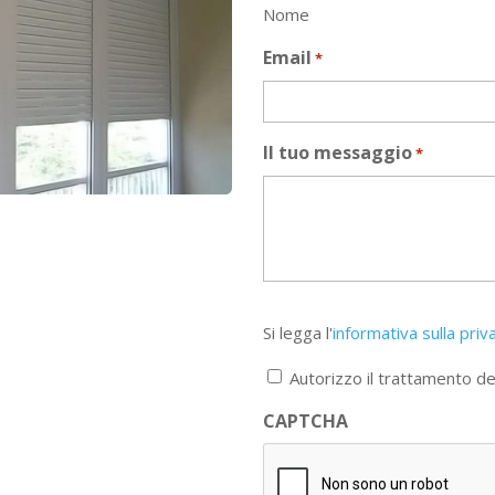
Nome
Email
*
Il tuo messaggio
*
Si
Si legga l'
informativa sulla priv
legga
l'informativa
Autorizzo il trattamento dei
sulla
privacy
CAPTCHA
*