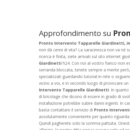
Approfondimento su
Pron
Pronto Intervento Tapparelle Giardinetti, in
non dà cenni di vita? La saracinesca non va né su
ricerca è finita, siete arrivati sul sito internet giu
Giardinetti
h24. Con noi al vostro fianco non esi
serranda bloccata, tenete sempre a mente però, 
specializzati guardando tutorial in rete o seguend
vicino a voi, e in secondo luogo di provocare un
Intervento Tapparelle Giardinetti
. In quanto
di bricolage che dicono di essere in grado di svol
installazione potrebbe subire danni ingenti. In c
basta contattare il servizio di
Pronto Intervent
assolutamente conveniente per quanto riguarda le
Quindi pagherete solo la somma pattuita. Onestà
all’inizio, la nostra ditta non si occupa solo ed 