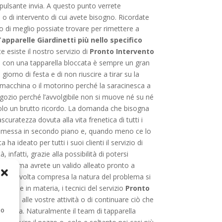
l pulsante invia. A questo punto verrete
 o di intervento di cui avete bisogno. Ricordate
 di meglio possiate trovare per rimettere a
Tapparelle Giardinetti più nello specifico
 esiste il nostro servizio di
Pronto Intervento
si con una tapparella bloccata è sempre un gran
orno di festa e di non riuscire a tirar su la
macchina o il motorino perché la saracinesca a
gozio perché l’avvolgibile non si muove né su né
olo un brutto ricordo. La domanda che bisogna
uratezza dovuta alla vita frenetica di tutti i
iene messa in secondo piano e, quando meno ce lo
ha ideato per tutti i suoi clienti il servizio di
 infatti, grazie alla possibilità di potersi
azioni, ma avrete un valido alleato pronto a
to e, una volta compresa la natura del problema si
azione in materia, i tecnici del servizio
Pronto
rnare alle vostre attività o di continuare ciò che
 o
 la linea. Naturalmente il team di tapparella