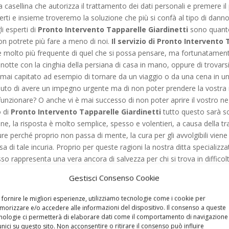
 la casellina che autorizza il trattamento dei dati personali e premere i
erti e insieme troveremo la soluzione che più si confà al tipo di danno
i esperti di
Pronto Intervento Tapparelle Giardinetti
sono quanto
non potrete più fare a meno di noi.
Il servizio di Pronto Intervento 
 è molto più frequente di quel che si possa pensare, ma fortunatamente
notte con la cinghia della persiana di casa in mano, oppure di trovar
mai capitato ad esempio di tornare da un viaggio o da una cena in un gi
uto di avere un impegno urgente ma di non poter prendere la vostra 
unzionare? O anche vi è mai successo di non poter aprire il vostro ne
o di
Pronto Intervento Tapparelle Giardinetti
tutto questo sarà s
 la risposta è molto semplice, spesso e volentieri, a causa della trasc
ppure perché proprio non passa di mente, la cura per gli avvolgibili v
 di tale incuria. Proprio per queste ragioni la nostra ditta specializzata 
sso rappresenta una vera ancora di salvezza per chi si trova in difficoltà,
iorni su sette festivi compresi, non sarete mai più soli in queste situ
Gestisci Consenso Cookie
attati infatti, i nostri specialisti vi raggiungeranno all’indirizzo forni
tempo possibile. Grazie all’esperienza maturata negli anni e alla prepar
 fornire le migliori esperienze, utilizziamo tecnologie come i cookie per
 sempre a portare a termine il loro compito dandovi la possibilità di to
orizzare e/o accedere alle informazioni del dispositivo. Il consenso a queste
nologie ci permetterà di elaborare dati come il comportamento di navigazione
, efficaci e ben svolti, quindi potete sentirvi davvero tutelati su tutta
unici su questo sito. Non acconsentire o ritirare il consenso può influire