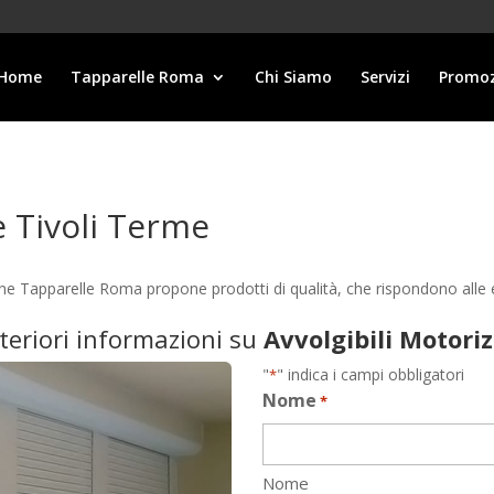
Home
Tapparelle Roma
Chi Siamo
Servizi
Promoz
e Tivoli Terme
zione Tapparelle Roma propone prodotti di qualità, che rispondono all
lteriori informazioni su
Avvolgibili Motori
"
" indica i campi obbligatori
*
Nome
*
Nome