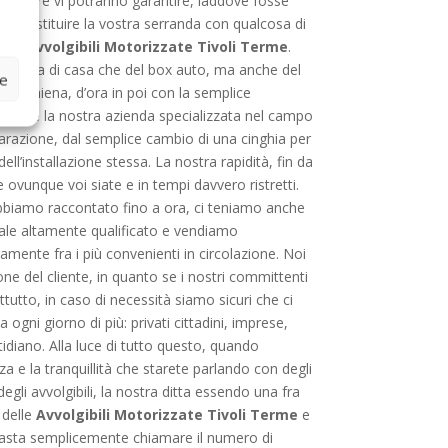
lizzare vi potranno garantire, laddove fosse
e o sostituire la vostra serranda con qualcosa di
delle
Avvolgibili Motorizzate Tivoli Terme
.
peso sia di casa che del box auto, ma anche del
ze
la schiena, d’ora in poi con la semplice
ici che la nostra azienda specializzata nel campo
parazione, dal semplice cambio di una cinghia per
ell’installazione stessa. La nostra rapidità, fin da
 ovunque voi siate e in tempi davvero ristretti.
 abbiamo raccontato fino a ora, ci teniamo anche
nale altamente qualificato e vendiamo
tamente fra i più convenienti in circolazione. Noi
e del cliente, in quanto se i nostri committenti
tutto, in caso di necessità siamo sicuri che ci
 ogni giorno di più: privati cittadini, imprese,
tidiano. Alla luce di tutto questo, quando
 e la tranquillità che starete parlando con degli
egli avvolgibili, la nostra ditta essendo una fra
 delle
Avvolgibili Motorizzate Tivoli Terme
e
a basta semplicemente chiamare il numero di