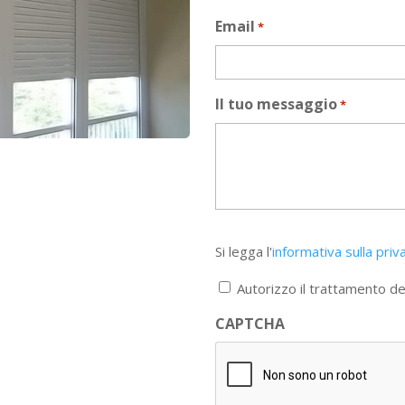
Email
*
Il tuo messaggio
*
Si
Si legga l'
informativa sulla priv
legga
l'informativa
Autorizzo il trattamento dei
sulla
privacy
CAPTCHA
*