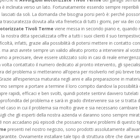
ca è inclinata verso un lato. Fortunatamente essendo sempre reperibil
i lasciati da soli. La domanda che bisogna porsi però è: perché poss
 trascuratezza dovuta alla vita frenetica di tutti i giorni, per via dei
Motorizzate Tivoli Terme
viene messa in secondo piano e, quando me
la nostra ditta specializzata offre a tutti i suoi clienti il suo tempest
ficoltà, infatti, grazie alla possibilità di potersi mettere in contatto 
, ma anzi avrete sempre un valido alleato pronto a intervenire al vostr
amo a precisare, deve essere utilizzato solo in casi di reale emergenza
olta contattato il numero dedicato al pronto intervento, gli specialis
ura del problema si metteranno all’opera per risolverlo nel più breve t
azie all’esperienza maturata negli anni e alla preparazione in materia, 
nno sempre a portare a termine il loro compito dandovi la possibilità di
re rapidi, efficaci e ben svolti, quindi potete sentirvi davvero tutelati
profondita del problema e sarà in grado d’intervenire sia se si tratta 
nel caso in cui il problema sia molto grave e sia necessario cambiare 
igli che gli esperti della nostra azienda vi daranno sono sempre mirat
nché non accadano più episodi che possano crearvi problemi di questo t
erme
presenti nel nostro negozio, sono prodotti assolutamente all’avang
ntite. Ovviamente installare tale tipo di struttura oltre che dare un to