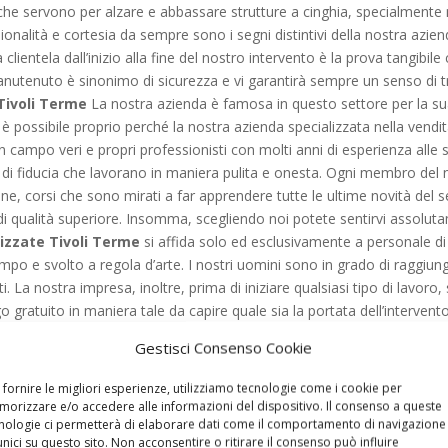
rzi che servono per alzare e abbassare strutture a cinghia, specialment
onalità e cortesia da sempre sono i segni distintivi della nostra azie
lientela dall’inizio alla fine del nostro intervento è la prova tangibile
nutenuto è sinonimo di sicurezza e vi garantirà sempre un senso di tr
 Tivoli Terme
La nostra azienda è famosa in questo settore per la sua 
 è possibile proprio perché la nostra azienda specializzata nella vendit
 campo veri e propri professionisti con molti anni di esperienza alle
i fiducia che lavorano in maniera pulita e onesta. Ogni membro del no
ne, corsi che sono mirati a far apprendere tutte le ultime novità del set
di qualità superiore. Insomma, scegliendo noi potete sentirvi assolutam
rizzate Tivoli Terme
si affida solo ed esclusivamente a personale di 
o e svolto a regola d’arte. I nostri uomini sono in grado di raggiunger
i. La nostra impresa, inoltre, prima di iniziare qualsiasi tipo di lavoro, 
go gratuito in maniera tale da capire quale sia la portata dell’interve
 risoluzione con il cliente e stabilire il costo dell’operazione. Come av
Gestisci Consenso Cookie
rasparenza, proprio per garantirvi la massima sicurezza e tranquillità, 
 durante i lavori vengono utilizzate esclusivamente attrezzature modern
 fornire le migliori esperienze, utilizziamo tecnologie come i cookie per
to fino a ora, è bene che sappiate che la nostra impresa specializzata
orizzare e/o accedere alle informazioni del dispositivo. Il consenso a queste
nologie ci permetterà di elaborare dati come il comportamento di navigazione
i ricambi presenti sul mercato e materie prime di grande qualità, quindi
unici su questo sito. Non acconsentire o ritirare il consenso può influire