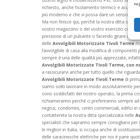
ottimo legno e modernissimo PVC sono sempre a d
neg
richiesto, anche l’isolamento termico e acustico.
più moderno e che vi possa dare un senso di magg
Ma non finisce qui, perché la nostra ditta si oc
vostro magazzino o del vostro esercizio commercia
pressione di un pulsante o facendo girare una chi
delle
Avvolgibili Motorizzate Tivoli Terme
me
l’avvolgibile di casa alla modifica di componenti p
sempre è una delle qualità più apprezzate, infatti
Avvolgibili Motorizzate Tivoli Terme, con n
a rassicurarvi anche per tutto quello che riguar
Avvolgibili Motorizzate Tivoli Terme
di prima
siamo soliti lavorare in modo assolutamente perf
sono soddisfatti del nostro operato, la prima cos
richiameranno perché ci preferiranno sempre ad altr
negozi, condomini, centri commerciali, edifici in
contatterete la nostra ditta specializzata nelle
Av
specialisti che sapranno sempre consigliarvi per i
le migliori in Italia, si occupa anche di sostituz
delle saracinesche elettriche per noi è pane quo