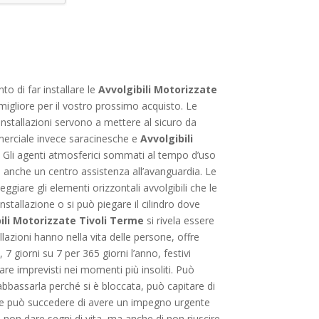
o di far installare le
Avvolgibili Motorizzate
 migliore per il vostro prossimo acquisto. Le
e installazioni servono a mettere al sicuro da
mmerciale invece saracinesche e
Avvolgibili
. Gli agenti atmosferici sommati al tempo d’uso
 è anche un centro assistenza all’avanguardia. Le
iare gli elementi orizzontali avvolgibili che le
stallazione o si può piegare il cilindro dove
ili Motorizzate Tivoli Terme
si rivela essere
azioni hanno nella vita delle persone, offre
7 giorni su 7 per 365 giorni l’anno, festivi
re imprevisti nei momenti più insoliti. Può
abbassarla perché si è bloccata, può capitare di
pure può succedere di avere un impegno urgente
non dare segni di vita, ma anche di non riuscire