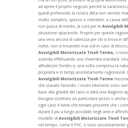
ad aprire il proprio negozio perché la saracines
quindi preferendo la nostra ditta non verrete ma
molto semplice, spesso e volentieri, a causa della
non passa di mente, la cura per le
Avvolgibili 
situazione spiacevole. Proprio per queste ragioni 
una vera ancora di salvezza per chi si trova in dif
notte, non vi troverete mai soli in caso di blocco
Avvolgibili Motorizzate Tivoli Terme,
ci teni
azienda effettuando una chiamata standard. Una v
all’indirizzo fornito e, una volta compresa la nat
proprietà e in tempi assolutamente ragionevoli. Gr
Avvolgibili Motorizzate Tivoli Terme
riuscira
che stavate facendo. I nostri interventi sono semp
base alla gravità del caso vi darà una diagnosi ap
bisogna sostituire un particolare pezzo o anche 
ogni caso è bene che teniate presente che i cons
durare il più a lungo possibile negli anni e affi
modello di
Avvolgibili Motorizzate Tivoli T
nel tempo, come il PVC, e sono assolutamente gara