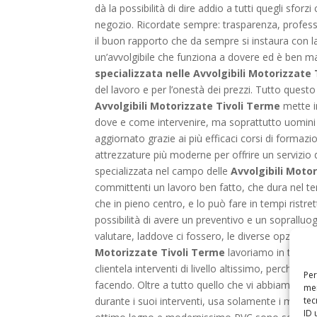
dà la possibilità di dire addio a tutti quegli sfo
negozio. Ricordate sempre: trasparenza, professi
il buon rapporto che da sempre si instaura con la c
un’avvolgibile che funziona a dovere ed è ben ma
specializzata nelle Avvolgibili Motorizzate
del lavoro e per l’onestà dei prezzi. Tutto questo
Avvolgibili Motorizzate Tivoli Terme
mette in
dove e come intervenire, ma soprattutto uomini d
aggiornato grazie ai più efficaci corsi di formazio
attrezzature più moderne per offrire un servizio 
specializzata nel campo delle
Avvolgibili Moto
committenti un lavoro ben fatto, che dura nel temp
che in pieno centro, e lo può fare in tempi ristrett
possibilità di avere un preventivo e un sopralluo
valutare, laddove ci fossero, le diverse opzioni di
Motorizzate Tivoli Terme
lavoriamo in totale t
clientela interventi di livello altissimo, perché
Per
facendo. Oltre a tutto quello che vi abbiamo det
mem
tec
durante i suoi interventi, usa solamente i miglior
ID 