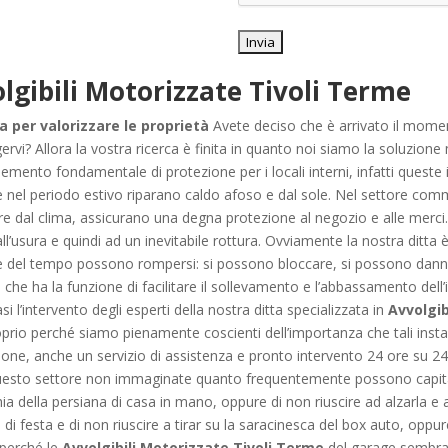
lgibili Motorizzate Tivoli Terme
a per valorizzare le proprietà
Avete deciso che è arrivato il moment
rvi? Allora la vostra ricerca è finita in quanto noi siamo la soluzione
un elemento fondamentale di protezione per i locali interni, infatti quest
e nel periodo estivo riparano caldo afoso e dal sole. Nel settore co
re dal clima, assicurano una degna protezione al negozio e alle merci
ll’usura e quindi ad un inevitabile rottura. Ovviamente la nostra ditta
re del tempo possono rompersi: si possono bloccare, si possono dannegg
e ha la funzione di facilitare il sollevamento e l’abbassamento dell’in
si l’intervento degli esperti della nostra ditta specializzata in
Avvolgib
rio perché siamo pienamente coscienti dell’importanza che tali install
zione, anche un servizio di assistenza e pronto intervento 24 ore su 24, 
n questo settore non immaginate quanto frequentemente possono capita
ia della persiana di casa in mano, oppure di non riuscire ad alzarla e 
 di festa e di non riuscire a tirar su la saracinesca del box auto, op
 perché le
Avvolgibili Motorizzate Tivoli Terme
del garage sembra 