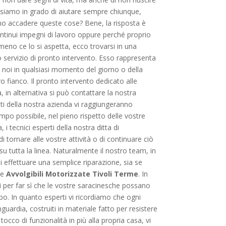
i siamo in grado di aiutare sempre chiunque,
ono accadere queste cose? Bene, la risposta è
 continui impegni di lavoro oppure perché proprio
no ce lo si aspetta, ecco trovarsi in una
ivo servizio di pronto intervento. Esso rappresenta
con noi in qualsiasi momento del giorno o della
o fianco. Il pronto intervento dedicato alle
, in alternativa si può contattare la nostra
ti della nostra azienda vi raggiungeranno
empo possibile, nel pieno rispetto delle vostre
i tecnici esperti della nostra ditta di
 tornare alle vostre attività o di continuare ciò
 su tutta la linea. Naturalmente il nostro team, in
di effettuare una semplice riparazione, sia se
le
Avvolgibili Motorizzate Tivoli Terme
. In
i per far sì che le vostre saracinesche possano
ipo. In quanto esperti vi ricordiamo che ogni
uardia, costruiti in materiale fatto per resistere
cco di funzionalità in più alla propria casa, vi