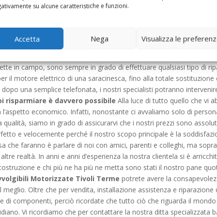
isposizione. Questi materiali, essendo quanto di meglio si possa uti
ativamente su alcune caratteristiche e funzioni.
 Quindi laddove vi rendiate conto che è arrivato il momento di riparar
iore protezione, potete tranquillamente rivolgervi a noi specialisti 
cupa anche di automatizzare le vecchie serrande a cinghia o a contrap
Accetta
Nega
Visualizza le preferen
le. Quindi, scegliendo noi, potete dire addio alla fatica o ai dolori al
ave, la vostra pesantissima serranda salirà e scenderà da sola. I tecn
tte in campo, sono sempre in grado di effettuare qualsiasi tipo di ri
er il motore elettrico di una saracinesca, fino alla totale sostituzione d
 dopo una semplice telefonata, i nostri specialisti potranno intervenire
oi risparmiare è davvero possibile
Alla luce di tutto quello che vi
da l’aspetto economico. Infatti, nonostante ci avvaliamo solo di perso
 qualità, siamo in grado di assicurarvi che i nostri prezzi sono assolu
etto e velocemente perché il nostro scopo principale è la soddisfazion
a che faranno è parlare di noi con amici, parenti e colleghi, ma soprat
e realtà. In anni e anni d’esperienza la nostra clientela si è arricchita
 costruzione e chi più ne ha più ne metta sono stati il nostro pane quo
volgibili Motorizzate Tivoli Terme
potrete avere la consapevolezza
l meglio. Oltre che per vendita, installazione assistenza e riparazione d
ione di componenti, perciò ricordate che tutto ciò che riguarda il mondo
tidiano. Vi ricordiamo che per contattare la nostra ditta specializzat