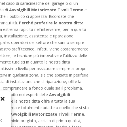
e nel caso di saracinesche del garage o di un
nda di
Avvolgibili Motorizzate Tivoli Terme
e
 che il pubblico ci apprezza. Ricordate che
anquillità.
Perché preferire la nostra ditta
estrema rapidità nell’intervenire, per la qualità
a, installazione, assistenza e riparazione
 spalle, operatori del settore che sanno sempre
stro staff tecnico, infatti, viene costantemente
tore, le tecniche più innovative e l’utilizzo delle
ente tutelati in quanto la nostra ditta
altissimo livello per assicurare sempre ai propri
vi in qualsiasi zona, sia che abitiate in periferia
sia di installazione che di riparazione, offre la
nto, comprendere a fondo quale sia il problema,
rete capito noi esperti delle
Avvolgibili
inoltre la nostra ditta offre a tutta la sua
e, a norma e totalmente adatte a quello che si sta
 nelle
Avvolgibili Motorizzate Tivoli Terme
,
 o
: alluminio pregiato, acciaio di prima qualità,