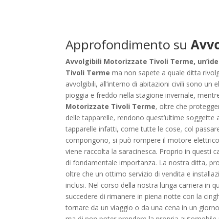
Approfondimento su
Avvo
Avvolgibili Motorizzate Tivoli Terme, un’ide
Tivoli Terme
ma non sapete a quale ditta rivolge
avvolgibili, all’interno di abitazioni civili sono 
pioggia e freddo nella stagione invernale, mentr
Motorizzate Tivoli Terme
, oltre che protegge
delle tapparelle, rendono quest’ultime soggette a
tapparelle infatti, come tutte le cose, col passa
compongono, si può rompere il motore elettrico ch
viene raccolta la saracinesca. Proprio in questi ca
di fondamentale importanza. La nostra ditta, prop
oltre che un ottimo servizio di vendita e installa
inclusi. Nel corso della nostra lunga carriera i
succedere di rimanere in piena notte con la cingh
tornare da un viaggio o da una cena in un giorno
ma di non poter prendere la propria automobile