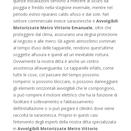
queste installazioni servono a mettere al sicuro da
pioggia e freddo nella stagione invernale, mentre nel
periodo estivo riparano caldo afoso e dal sole. Nel
settore commerciale invece saracinesche e
Avvolgibili
Motorizzate Metro Vittorio Emanuele
, oltre che
proteggere dal clima, assicurano una degna protezione
al negozio e alle merci. Gli agenti atmosferici sommati
al tempo d’uso delle tapparelle, rendono quest’ultime
soggette all’usura e quindi ad un inevitabile rottura.
Ovviamente la nostra ditta è anche un centro
assistenza all’avanguardia. Le tapparelle infatti, come
tutte le cose, col passare del tempo possono
rompersi: si possono bloccare, si possono danneggiare
gli elementi orizzontali avvolgibili che le compongono,
si può rompere il motore elettrico che ha la funzione di
facilitare il sollevamento e l’abbassamento
dell’installazione o si può piegare il cilindro dove viene
raccolta la saracinesca. Proprio in questi casi
l’intervento degli esperti della nostra ditta specializzata
in
Avvolgibili Motorizzate Metro Vittorio