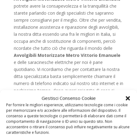
potrete avere la consapevolezza e la tranquillità che
starete parlando con degli specialisti che sapranno
sempre consigliarvi per il meglio. Oltre che per vendita,
installazione assistenza e riparazione degli avvolgibili,
la nostra ditta essendo una fra le migliori in Italia, si
occupa anche di sostituzione di componenti, perciò
ricordate che tutto ciò che riguarda il mondo delle
Avvolgibili Motorizzate Metro Vittorio Emanuele
e delle saracinesche elettriche per noi è pane
quotidiano. Vi ricordiamo che per contattare la nostra
ditta specializzata basta semplicemente chiamare il
numero di telefono indicato sul nostro sito internet e in
pochissimo tempo, dopo averci spiegato di cosa si
tratta saremo da voi per risolvere il problema. Nel caso
Gestisci Consenso Cookie
invece abbiate bisogno di qualsiasi chiarimento,
Per fornire le migliori esperienze, utilizziamo tecnologie come i cookie
per memorizzare e/o accedere alle informazioni del dispositivo. Il
vogliate farci delle domande, vogliate avere un
consenso a queste tecnologie ci permetterà di elaborare dati come il
preventivo o abbiate bisogno di prenotare un
comportamento di navigazione o ID unici su questo sito. Non
sopralluogo a titolo assolutamente gratuito, noi di
acconsentire o ritirare il consenso può influire negativamente su alcune
specialisti delle
Avvolgibili Motorizzate Metro
caratteristiche e funzioni.