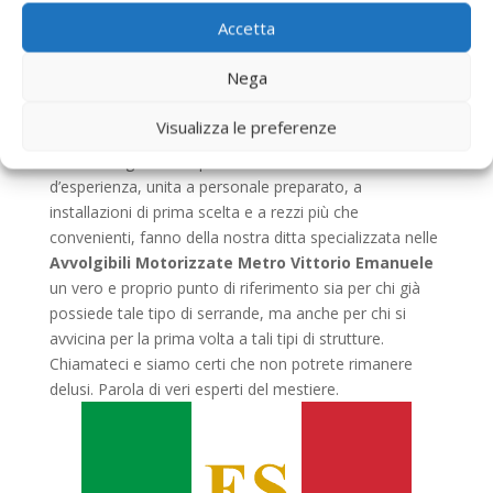
Vittorio Emanuele
vi diamo la possibilità di
Accetta
contattarci via web compilando il form presente
nell’apposita sezione del nostro portale. In ogni caso
Nega
ricordate, sia che si tratti di un intervento urgente,
canonico, di installazione, di sostituzione, riparazione o
Visualizza le preferenze
manutenzione, la nostra azienda è in grado di offrirvi il
servizio migliore che possiate desiderare. Anni e anni
d’esperienza, unita a personale preparato, a
installazioni di prima scelta e a rezzi più che
convenienti, fanno della nostra ditta specializzata nelle
Avvolgibili Motorizzate Metro Vittorio Emanuele
un vero e proprio punto di riferimento sia per chi già
possiede tale tipo di serrande, ma anche per chi si
avvicina per la prima volta a tali tipi di strutture.
Chiamateci e siamo certi che non potrete rimanere
delusi. Parola di veri esperti del mestiere.