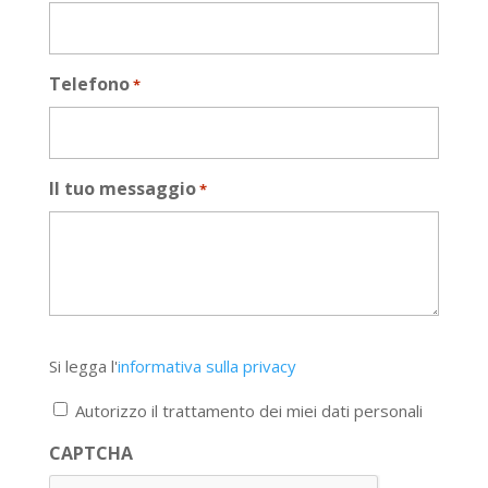
Telefono
*
Il tuo messaggio
*
Si
Si legga l'
informativa sulla privacy
legga
l'informativa
Autorizzo il trattamento dei miei dati personali
sulla
privacy
CAPTCHA
*