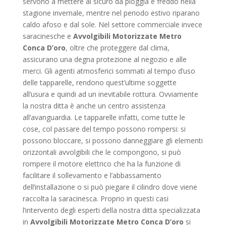
servono a mettere al sicuro da pioggia e freddo nella
stagione invernale, mentre nel periodo estivo riparano
caldo afoso e dal sole. Nel settore commerciale invece
saracinesche e
Avvolgibili Motorizzate Metro
Conca D’oro
, oltre che proteggere dal clima,
assicurano una degna protezione al negozio e alle
merci. Gli agenti atmosferici sommati al tempo d’uso
delle tapparelle, rendono quest’ultime soggette
all’usura e quindi ad un inevitabile rottura. Ovviamente
la nostra ditta è anche un centro assistenza
all’avanguardia. Le tapparelle infatti, come tutte le
cose, col passare del tempo possono rompersi: si
possono bloccare, si possono danneggiare gli elementi
orizzontali avvolgibili che le compongono, si può
rompere il motore elettrico che ha la funzione di
facilitare il sollevamento e l’abbassamento
dell’installazione o si può piegare il cilindro dove viene
raccolta la saracinesca. Proprio in questi casi
l’intervento degli esperti della nostra ditta specializzata
in
Avvolgibili Motorizzate Metro Conca D’oro
si