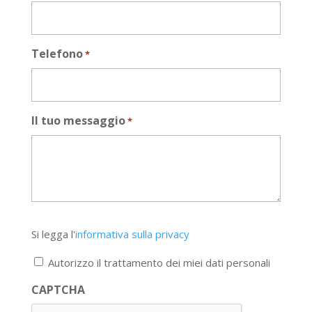
Telefono
*
Il tuo messaggio
*
Si
Si legga l'
informativa sulla privacy
legga
l'informativa
Autorizzo il trattamento dei miei dati personali
sulla
privacy
CAPTCHA
*