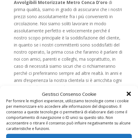
Avvolgibili Motorizzate Metro Conca D’oro
di
prima qualità, siamo in grado di assicurarvi che i nostri
prezzi sono assolutamente fra i più convenienti in
circolazione. Noi siamo soliti lavorare in modo
assolutamente perfetto e velocemente perché il
nostro scopo principale è la soddisfazione del cliente,
in quanto se i nostri committenti sono soddisfatti del
nostro operato, la prima cosa che faranno è parlare di
noi con amici, parenti e colleghi, ma soprattutto, in
caso di necessità siamo sicuri che ci richiameranno
perché ci preferiranno sempre ad altre realtà. In anni e
anni d’esperienza la nostra clientela si è arricchita ogni
giorno di più: privati cittadini, imprese, negozi,
Gestisci Consenso Cookie
condomini, centri commerciali, edifici in costruzione e
Per fornire le migliori esperienze, utilizziamo tecnologie come i cookie
chi più ne ha più ne metta sono stati il nostro pane
per memorizzare e/o accedere alle informazioni del dispositivo. Il
quotidiano. Alla luce di tutto questo, quando
consenso a queste tecnologie ci permetterà di elaborare dati come il
contatterete la nostra ditta specializzata nelle
comportamento di navigazione o ID unici su questo sito. Non
Avvolgibili Motorizzate Metro Conca D’oro
potrete
acconsentire o ritirare il consenso può influire negativamente su alcune
caratteristiche e funzioni.
avere la consapevolezza e la tranquillità che starete
parlando con degli specialisti che sapranno sempre