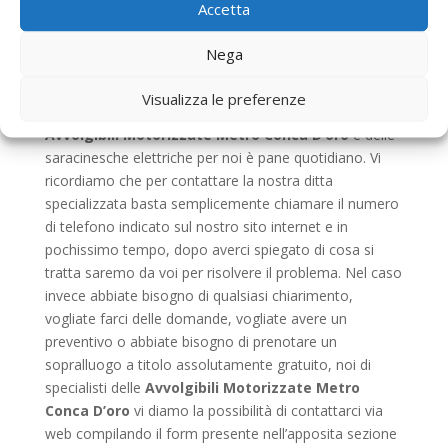
Accetta
consigliarvi per il meglio. Oltre che per vendita,
installazione assistenza e riparazione degli avvolgibili,
Nega
la nostra ditta essendo una fra le migliori in Italia, si
occupa anche di sostituzione di componenti, perciò
Visualizza le preferenze
ricordate che tutto ciò che riguarda il mondo delle
Avvolgibili Motorizzate Metro Conca D’oro
e delle
saracinesche elettriche per noi è pane quotidiano. Vi
ricordiamo che per contattare la nostra ditta
specializzata basta semplicemente chiamare il numero
di telefono indicato sul nostro sito internet e in
pochissimo tempo, dopo averci spiegato di cosa si
tratta saremo da voi per risolvere il problema. Nel caso
invece abbiate bisogno di qualsiasi chiarimento,
vogliate farci delle domande, vogliate avere un
preventivo o abbiate bisogno di prenotare un
sopralluogo a titolo assolutamente gratuito, noi di
specialisti delle
Avvolgibili Motorizzate Metro
Conca D’oro
vi diamo la possibilità di contattarci via
web compilando il form presente nell’apposita sezione