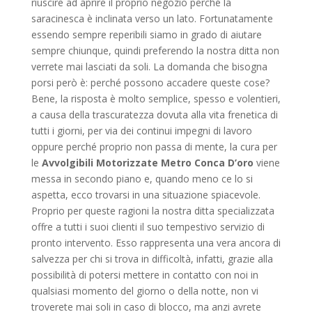
riuscire ad aprire il proprio negozio perché la
saracinesca è inclinata verso un lato. Fortunatamente
essendo sempre reperibili siamo in grado di aiutare
sempre chiunque, quindi preferendo la nostra ditta non
verrete mai lasciati da soli. La domanda che bisogna
porsi però è: perché possono accadere queste cose?
Bene, la risposta è molto semplice, spesso e volentieri,
a causa della trascuratezza dovuta alla vita frenetica di
tutti i giorni, per via dei continui impegni di lavoro
oppure perché proprio non passa di mente, la cura per
le
Avvolgibili Motorizzate Metro Conca D’oro
viene
messa in secondo piano e, quando meno ce lo si
aspetta, ecco trovarsi in una situazione spiacevole.
Proprio per queste ragioni la nostra ditta specializzata
offre a tutti i suoi clienti il suo tempestivo servizio di
pronto intervento. Esso rappresenta una vera ancora di
salvezza per chi si trova in difficoltà, infatti, grazie alla
possibilità di potersi mettere in contatto con noi in
qualsiasi momento del giorno o della notte, non vi
troverete mai soli in caso di blocco, ma anzi avrete