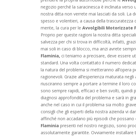
negozio perché la saracinesca è inclinata verso
nostra ditta non verrete mai lasciati da soli. 
spesso e volentieri, a causa della trascuratezza d
mente, la cura per le
Avvolgibili Motorizzate 
Proprio per queste ragioni la nostra ditta special
salvezza per chi si trova in difficoltà, infatti, g
mai soli in caso di blocco, ma anzi avrete sempre
Flaminia,
ci teniamo a precisare, deve essere ut
standard. Una volta contattato il numero dedicato
la natura del problema si metteranno all’opera pe
ragionevoli. Grazie all’esperienza maturata negli a
riusciranno sempre a portare a termine il loro com
sono sempre rapidi, efficaci e ben svolti, quindi 
diagnosi approfondita del problema e sarà in grad
anche nel caso in cui il problema sia molto grav
consigli che gli esperti della nostra azienda vi 
affinché non accadano più episodi che possano cr
Flaminia
presenti nel nostro negozio, sono prod
assolutamente garantite. Ovviamente installare tale