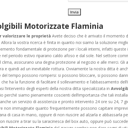
lgibili Motorizzate Flaminia
r valorizzare le proprietà
Avete deciso che è arrivato il momento di 
Allora la vostra ricerca è finita in quanto noi siamo la soluzione migl
un elemento fondamentale di protezione per i locali interni, infatti quest
e nel periodo estivo riparano caldo afoso e dal sole. Nel settore co
al clima, assicurano una degna protezione al negozio e alle merci. Gli
ra e quindi ad un inevitabile rottura. Ovviamente la nostra ditta è anc
re del tempo possono rompersi: si possono bloccare, si possono dannegg
e ha la funzione di facilitare il sollevamento e l’abbassamento dell’in
si l’intervento degli esperti della nostra ditta specializzata in
Avvolgib
 perché siamo pienamente coscienti dell’importanza che tali installazi
anche un servizio di assistenza e pronto intervento 24 ore su 24, 7 giorn
tore non immaginate quanto frequentemente possono capitare imprevist
iana di casa in mano, oppure di non riuscire ad alzarla e abbassarla pe
 non riuscire a tirar su la saracinesca del box auto, oppure può succ
ibili Motorizzate Flaminia
del garage sembra non dare segni di vita,