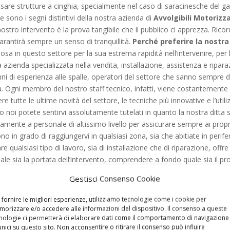
assare strutture a cinghia, specialmente nel caso di saracinesche del 
 sono i segni distintivi della nostra azienda di
Avvolgibili Motorizz
del nostro intervento è la prova tangibile che il pubblico ci apprezza. Ri
rantirà sempre un senso di tranquillità.
Perché preferire la nostra 
a in questo settore per la sua estrema rapidità nell’intervenire, per la
 azienda specializzata nella vendita, installazione, assistenza e ripar
anni di esperienza alle spalle, operatori del settore che sanno sempr
a. Ogni membro del nostro staff tecnico, infatti, viene costantemente a
 tutte le ultime novità del settore, le tecniche più innovative e l’util
o noi potete sentirvi assolutamente tutelati in quanto la nostra ditta
vamente a personale di altissimo livello per assicurare sempre ai prop
no in grado di raggiungervi in qualsiasi zona, sia che abitiate in perife
iare qualsiasi tipo di lavoro, sia di installazione che di riparazione, offr
ale sia la portata dell’intervento, comprendere a fondo quale sia il pr
l costo dell’operazione. Come avrete capito noi esperti delle
Avvolgibil
Gestisci Consenso Cookie
ezza e tranquillità, inoltre la nostra ditta offre a tutta la sua clientel
zature moderne, a norma e totalmente adatte a quello che si sta facen
 fornire le migliori esperienze, utilizziamo tecnologie come i cookie per
presa specializzata nelle
Avvolgibili Motorizzate Flaminia
, durante 
orizzare e/o accedere alle informazioni del dispositivo. Il consenso a queste
nologie ci permetterà di elaborare dati come il comportamento di navigazione
ualità, quindi: alluminio pregiato, acciaio di prima qualità, ottimo
unici su questo sito. Non acconsentire o ritirare il consenso può influire