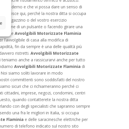
esto, anche l’isolamento termico e acustico.
i più moderno e che vi possa dare un senso di
non finisce qui, perché la nostra ditta si occupa
tro magazzino o del vostro esercizio
ze
 pressione di un pulsante o facendo girare una
mpo delle
Avvolgibili Motorizzate Flaminia
l’avvolgibile di casa alla modifica di
apidità, fin da sempre è una delle qualità più
davvero ristretti.
Avvolgibili Motorizzate
ci teniamo anche a rassicurarvi anche per tutto
vendiamo
Avvolgibili Motorizzate Flaminia
di
. Noi siamo soliti lavorare in modo
nostri committenti sono soddisfatti del nostro
 siamo sicuri che ci richiameranno perché ci
ati cittadini, imprese, negozi, condomini, centri
 questo, quando contatterete la nostra ditta
arlando con degli specialisti che sapranno sempre
sendo una fra le migliori in Italia, si occupa
ate Flaminia
e delle saracinesche elettriche per
numero di telefono indicato sul nostro sito