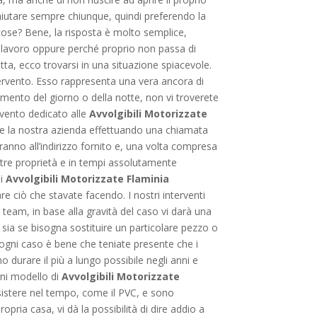
aiutare sempre chiunque, quindi preferendo la
cose? Bene, la risposta è molto semplice,
 di lavoro oppure perché proprio non passa di
a, ecco trovarsi in una situazione spiacevole.
intervento. Esso rappresenta una vera ancora di
 momento del giorno o della notte, non vi troverete
ervento dedicato alle
Avvolgibili Motorizzate
tare la nostra azienda effettuando una chiamata
ranno all’indirizzo fornito e, una volta compresa
ostre proprietà e in tempi assolutamente
di
Avvolgibili Motorizzate Flaminia
re ciò che stavate facendo. I nostri interventi
o team, in base alla gravità del caso vi darà una
 sia se bisogna sostituire un particolare pezzo o
n ogni caso è bene che teniate presente che i
 durare il più a lungo possibile negli anni e
gni modello di
Avvolgibili Motorizzate
esistere nel tempo, come il PVC, e sono
opria casa, vi dà la possibilità di dire addio a