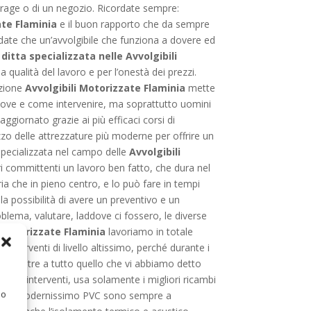
garage o di un negozio. Ricordate sempre:
ate Flaminia
e il buon rapporto che da sempre
cordate che un’avvolgibile che funziona a dovere ed
ditta specializzata nelle Avvolgibili
 qualità del lavoro e per l’onestà dei prezzi.
azione
Avvolgibili Motorizzate Flaminia
mette
e dove e come intervenire, ma soprattutto uomini
ggiornato grazie ai più efficaci corsi di
izzo delle attrezzature più moderne per offrire un
 specializzata nel campo delle
Avvolgibili
ri committenti un lavoro ben fatto, che dura nel
ria che in pieno centro, e lo può fare in tempi
e la possibilità di avere un preventivo e un
oblema, valutare, laddove ci fossero, le diverse
i Motorizzate Flaminia
lavoriamo in totale
a interventi di livello altissimo, perché durante i
do. Oltre a tutto quello che vi abbiamo detto
i suoi interventi, usa solamente i migliori ricambi
 o
 legno e modernissimo PVC sono sempre a