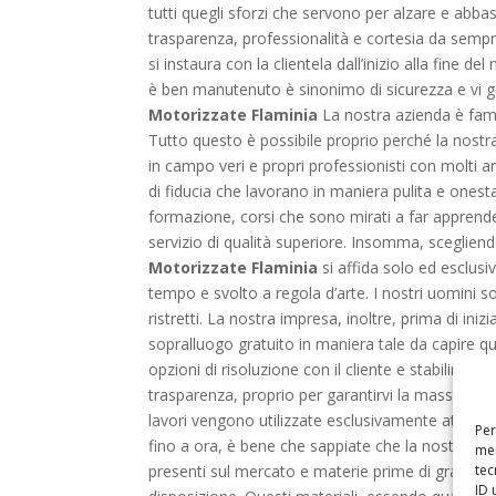
tutti quegli sforzi che servono per alzare e abb
trasparenza, professionalità e cortesia da sempre
si instaura con la clientela dall’inizio alla fine 
è ben manutenuto è sinonimo di sicurezza e vi ga
Motorizzate Flaminia
La nostra azienda è famos
Tutto questo è possibile proprio perché la nostra
in campo veri e propri professionisti con molti 
di fiducia che lavorano in maniera pulita e onest
formazione, corsi che sono mirati a far apprendere
servizio di qualità superiore. Insomma, scegliend
Motorizzate Flaminia
si affida solo ed esclusi
tempo e svolto a regola d’arte. I nostri uomini so
ristretti. La nostra impresa, inoltre, prima di iniz
sopralluogo gratuito in maniera tale da capire qu
opzioni di risoluzione con il cliente e stabilire i
trasparenza, proprio per garantirvi la massima sicur
lavori vengono utilizzate esclusivamente attrez
Per
fino a ora, è bene che sappiate che la nostra im
mem
tec
presenti sul mercato e materie prime di grande q
ID 