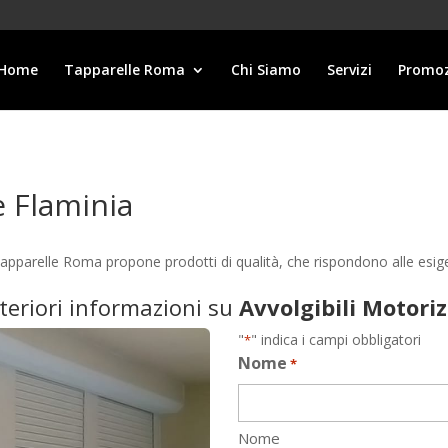
Home
Tapparelle Roma
Chi Siamo
Servizi
Promoz
e Flaminia
e Tapparelle Roma propone prodotti di qualità, che rispondono alle es
lteriori informazioni su
Avvolgibili Motori
"
" indica i campi obbligatori
*
Nome
*
Nome