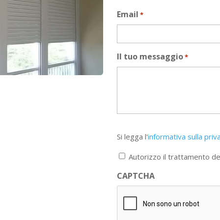
Email
*
Il tuo messaggio
*
Si
Si legga l'
informativa sulla priv
legga
l'informativa
Autorizzo il trattamento dei
sulla
privacy
CAPTCHA
*