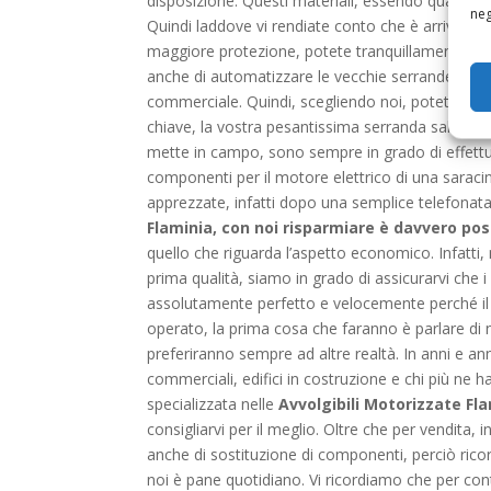
disposizione. Questi materiali, essendo quanto di
neg
Quindi laddove vi rendiate conto che è arrivato 
maggiore protezione, potete tranquillamente rivol
anche di automatizzare le vecchie serrande a ci
commerciale. Quindi, scegliendo noi, potete dire 
chiave, la vostra pesantissima serranda salirà e 
mette in campo, sono sempre in grado di effettuar
componenti per il motore elettrico di una saracine
apprezzate, infatti dopo una semplice telefonata, 
Flaminia, con noi risparmiare è davvero pos
quello che riguarda l’aspetto economico. Infatt
prima qualità, siamo in grado di assicurarvi che 
assolutamente perfetto e velocemente perché il n
operato, la prima cosa che faranno è parlare di n
preferiranno sempre ad altre realtà. In anni e anni
commerciali, edifici in costruzione e chi più ne h
specializzata nelle
Avvolgibili Motorizzate Fl
consigliarvi per il meglio. Oltre che per vendita, i
anche di sostituzione di componenti, perciò rico
noi è pane quotidiano. Vi ricordiamo che per con