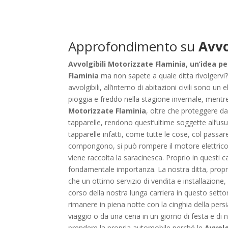
Approfondimento su
Avvo
Avvolgibili Motorizzate Flaminia, un’idea pe
Flaminia
ma non sapete a quale ditta rivolgervi? 
avvolgibili, all’interno di abitazioni civili sono 
pioggia e freddo nella stagione invernale, mentr
Motorizzate Flaminia
, oltre che proteggere d
tapparelle, rendono quest’ultime soggette all’usu
tapparelle infatti, come tutte le cose, col passa
compongono, si può rompere il motore elettrico ch
viene raccolta la saracinesca. Proprio in questi ca
fondamentale importanza. La nostra ditta, proprio
che un ottimo servizio di vendita e installazione, 
corso della nostra lunga carriera in questo set
rimanere in piena notte con la cinghia della pers
viaggio o da una cena in un giorno di festa e di
prendere la propria automobile perché le
Avvolg