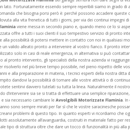
 un lato. Fortunatamente essendo sempre reperibili siamo in grado di 
La domanda che bisogna porsi però è: perché possono accadere queste 
ovuta alla vita frenetica di tutti i giorni, per via dei continui impegni
Flaminia
viene messa in secondo piano e, quando meno ce lo si aspett
izzata offre a tutti i suoi clienti il suo tempestivo servizio di pronto 
razie alla possibilità di potersi mettere in contatto con noi in qualsiasi
 un valido alleato pronto a intervenire al vostro fianco. Il pronto int
ilizzato solo in casi di reale emergenza, in alternativa si può contat
 al pronto intervento, gli specialisti della nostra azienda vi raggiunge
r risolverlo nel più breve tempo possibile, nel pieno rispetto delle v
nni e alla preparazione in materia, i tecnici esperti della nostra ditta 
pito dandovi la possibilità di tornare alle vostre attività o di continua
potete sentirvi davvero tutelati su tutta la linea. Naturalmente il nostr
o d’intervenire sia se si tratta di effettuare una semplice riparazione,
e e sia necessario cambiare le
Avvolgibili Motorizzate Flaminia
. I
daranno sono sempre mirati per far sì che le vostre saracinesche possano
earvi problemi di questo tipo. In quanto esperti vi ricordiamo che o
otti assolutamente all’avanguardia, costruiti in materiale fatto per r
 tipo di struttura oltre che dare un tocco di funzionalità in più alla pr