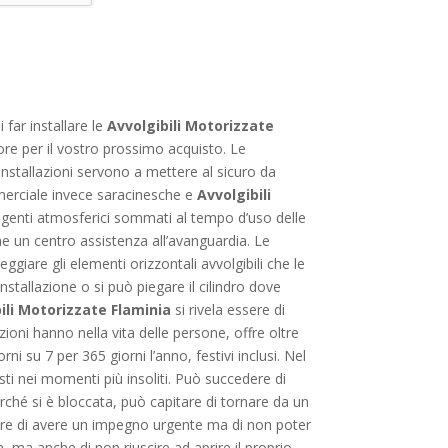
far installare le
Avvolgibili Motorizzate
iore per il vostro prossimo acquisto. Le
e installazioni servono a mettere al sicuro da
mmerciale invece saracinesche e
Avvolgibili
 agenti atmosferici sommati al tempo d’uso delle
he un centro assistenza all’avanguardia. Le
iare gli elementi orizzontali avvolgibili che le
stallazione o si può piegare il cilindro dove
ili Motorizzate Flaminia
si rivela essere di
oni hanno nella vita delle persone, offre oltre
i su 7 per 365 giorni l’anno, festivi inclusi. Nel
i nei momenti più insoliti. Può succedere di
rché si è bloccata, può capitare di tornare da un
edere di avere un impegno urgente ma di non poter
 ma anche di non riuscire ad aprire il proprio