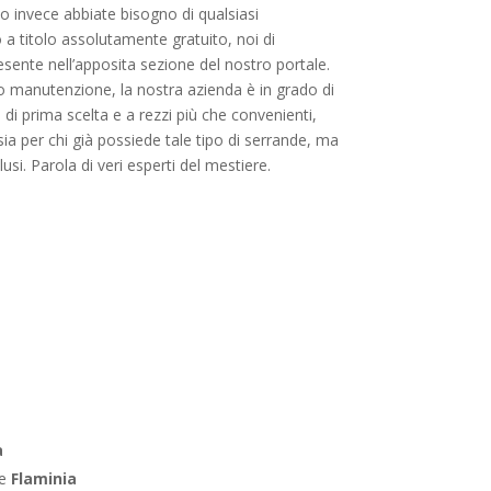
o invece abbiate bisogno di qualsiasi
a titolo assolutamente gratuito, noi di
esente nell’apposita sezione del nostro portale.
ne o manutenzione, la nostra azienda è in grado di
i di prima scelta e a rezzi più che convenienti,
ia per chi già possiede tale tipo di serrande, ma
usi. Parola di veri esperti del mestiere.
a
le
Flaminia