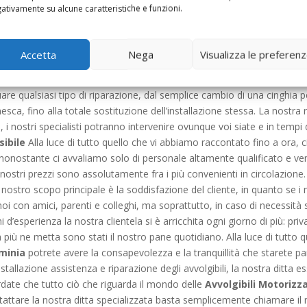
 meglio si possa utilizzare vi potranno garantire, laddove fosse richi
ativamente su alcune caratteristiche e funzioni.
il momento di riparare o sostituire la vostra serranda con qualcosa d
gervi a noi specialisti delle
Avvolgibili Motorizzate Flaminia
. Ma 
nghia o a contrappeso sia di casa che del box auto, ma anche del vos
Accetta
Nega
Visualizza le preferen
addio alla fatica o ai dolori alla schiena, d’ora in poi con la semplice
scenderà da sola. I tecnici che la nostra azienda specializzata nel ca
e qualsiasi tipo di riparazione, dal semplice cambio di una cinghia per 
sca, fino alla totale sostituzione dell’installazione stessa. La nostra r
i nostri specialisti potranno intervenire ovunque voi siate e in tempi 
sibile
Alla luce di tutto quello che vi abbiamo raccontato fino a ora, 
i, nonostante ci avvaliamo solo di personale altamente qualificato e 
i nostri prezzi sono assolutamente fra i più convenienti in circolazione
ostro scopo principale è la soddisfazione del cliente, in quanto se i 
oi con amici, parenti e colleghi, ma soprattutto, in caso di necessità
 d’esperienza la nostra clientela si è arricchita ogni giorno di più: priv
a più ne metta sono stati il nostro pane quotidiano. Alla luce di tutto
aminia
potrete avere la consapevolezza e la tranquillità che starete p
nstallazione assistenza e riparazione degli avvolgibili, la nostra ditta es
rdate che tutto ciò che riguarda il mondo delle
Avvolgibili Motorizz
tattare la nostra ditta specializzata basta semplicemente chiamare il 