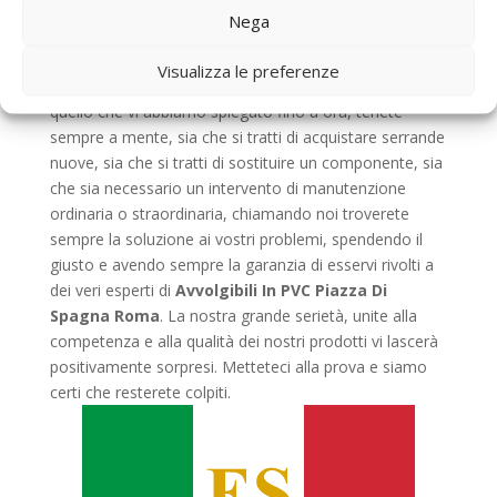
tapparelle, serrande e saracinesche è diventata un vero
Nega
e proprio punto di riferimento per tutte le persone che
hanno bisogno di un’azienda seria che si occupi di
Visualizza le preferenze
questo specifico settore. Quindi, alla luce di tutto
quello che vi abbiamo spiegato fino a ora, tenete
sempre a mente, sia che si tratti di acquistare serrande
nuove, sia che si tratti di sostituire un componente, sia
che sia necessario un intervento di manutenzione
ordinaria o straordinaria, chiamando noi troverete
sempre la soluzione ai vostri problemi, spendendo il
giusto e avendo sempre la garanzia di esservi rivolti a
dei veri esperti di
Avvolgibili In PVC Piazza Di
Spagna Roma
. La nostra grande serietà, unite alla
competenza e alla qualità dei nostri prodotti vi lascerà
positivamente sorpresi. Metteteci alla prova e siamo
certi che resterete colpiti.