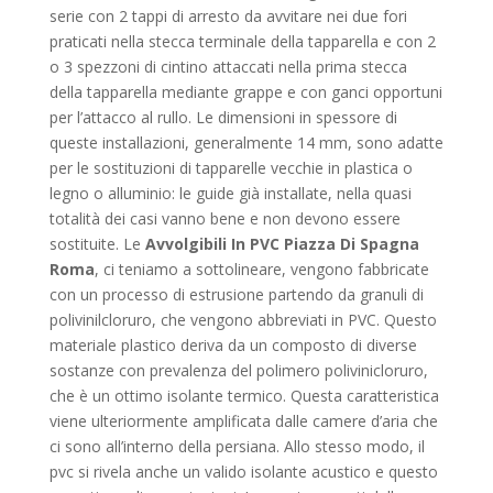
serie con 2 tappi di arresto da avvitare nei due fori
praticati nella stecca terminale della tapparella e con 2
o 3 spezzoni di cintino attaccati nella prima stecca
della tapparella mediante grappe e con ganci opportuni
per l’attacco al rullo. Le dimensioni in spessore di
queste installazioni, generalmente 14 mm, sono adatte
per le sostituzioni di tapparelle vecchie in plastica o
legno o alluminio: le guide già installate, nella quasi
totalità dei casi vanno bene e non devono essere
sostituite. Le
Avvolgibili In PVC Piazza Di Spagna
Roma
, ci teniamo a sottolineare, vengono fabbricate
con un processo di estrusione partendo da granuli di
polivinilcloruro, che vengono abbreviati in PVC. Questo
materiale plastico deriva da un composto di diverse
sostanze con prevalenza del polimero polivinicloruro,
che è un ottimo isolante termico. Questa caratteristica
viene ulteriormente amplificata dalle camere d’aria che
ci sono all’interno della persiana. Allo stesso modo, il
pvc si rivela anche un valido isolante acustico e questo