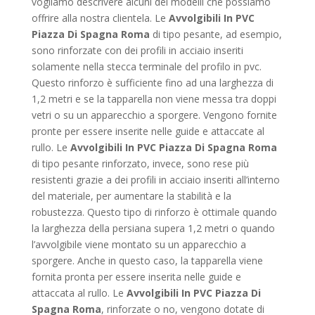
vogliamo descrivere alcuni dei modelli che possiamo
offrire alla nostra clientela. Le
Avvolgibili In PVC
Piazza Di Spagna Roma
di tipo pesante, ad esempio,
sono rinforzate con dei profili in acciaio inseriti
solamente nella stecca terminale del profilo in pvc.
Questo rinforzo è sufficiente fino ad una larghezza di
1,2 metri e se la tapparella non viene messa tra doppi
vetri o su un apparecchio a sporgere. Vengono fornite
pronte per essere inserite nelle guide e attaccate al
rullo. Le
Avvolgibili In PVC Piazza Di Spagna Roma
di tipo pesante rinforzato, invece, sono rese più
resistenti grazie a dei profili in acciaio inseriti all’interno
del materiale, per aumentare la stabilità e la
robustezza. Questo tipo di rinforzo è ottimale quando
la larghezza della persiana supera 1,2 metri o quando
l’avvolgibile viene montato su un apparecchio a
sporgere. Anche in questo caso, la tapparella viene
fornita pronta per essere inserita nelle guide e
attaccata al rullo. Le
Avvolgibili In PVC Piazza Di
Spagna Roma
, rinforzate o no, vengono dotate di