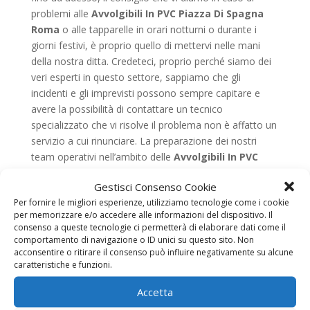
problemi alle
Avvolgibili In PVC Piazza Di Spagna
Roma
o alle tapparelle in orari notturni o durante i
giorni festivi, è proprio quello di mettervi nelle mani
della nostra ditta. Credeteci, proprio perché siamo dei
veri esperti in questo settore, sappiamo che gli
incidenti e gli imprevisti possono sempre capitare e
avere la possibilità di contattare un tecnico
specializzato che vi risolve il problema non è affatto un
servizio a cui rinunciare. La preparazione dei nostri
team operativi nell’ambito delle
Avvolgibili In PVC
Piazza Di Spagna Roma
e serrande di qualsiasi tipo è
Gestisci Consenso Cookie
sempre garantita. Proprio per tale ragione operiamo
Per fornire le migliori esperienze, utilizziamo tecnologie come i cookie
sempre con grande sicurezza e nel pieno rispetto delle
per memorizzare e/o accedere alle informazioni del dispositivo. Il
vostre proprietà. Siamo assolutamente coscienti del
consenso a queste tecnologie ci permetterà di elaborare dati come il
fatto che un cliente soddisfatto è un cliente che saprà
comportamento di navigazione o ID unici su questo sito. Non
che può contare su di noi e che saprà farci una buona
acconsentire o ritirare il consenso può influire negativamente su alcune
caratteristiche e funzioni.
pubblicità con amici, parenti e conoscenti. Proprio
grazie a voi, infatti, la nostra ditta specializzata nelle
Accetta
Avvolgibili In PVC Piazza Di Spagna Roma
,