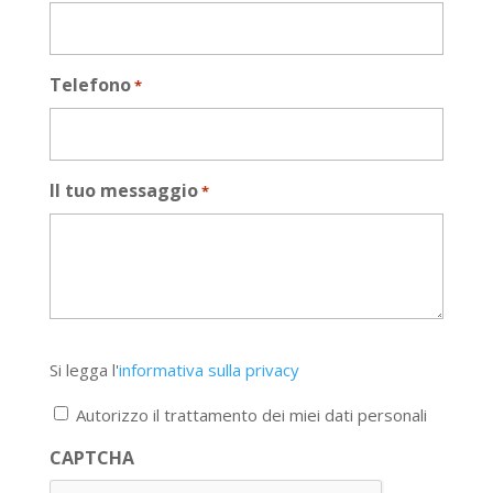
Telefono
*
Il tuo messaggio
*
Si
Si legga l'
informativa sulla privacy
legga
l'informativa
Autorizzo il trattamento dei miei dati personali
sulla
privacy
CAPTCHA
*