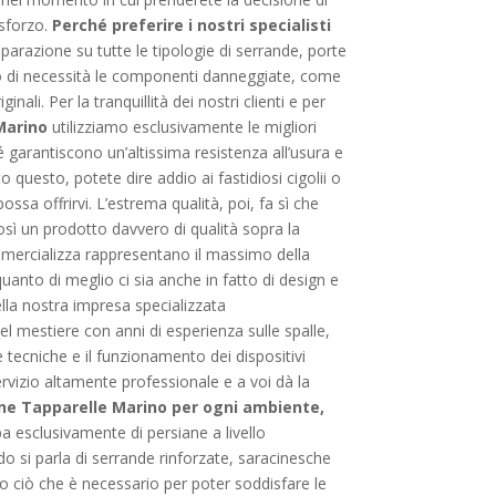
 sforzo.
Perché preferire i nostri specialisti
parazione su tutte le tipologie di serrande, porte
 caso di necessità le componenti danneggiate, come
li. Per la tranquillità dei nostri clienti e per
Marino
utilizziamo esclusivamente le migliori
 garantiscono un’altissima resistenza all’usura e
to questo, potete dire addio ai fastidiosi cigolii o
ssa offrirvi. L’estrema qualità, poi, fa sì che
osì un prodotto davvero di qualità sopra la
ercializza rappresentano il massimo della
quanto di meglio ci sia anche in fatto di design e
della nostra impresa specializzata
l mestiere con anni di esperienza sulle spalle,
tecniche e il funzionamento dei dispositivi
servizio altamente professionale e a voi dà la
e Tapparelle Marino per ogni ambiente,
 esclusivamente di persiane a livello
o si parla di serrande rinforzate, saracinesche
to ciò che è necessario per poter soddisfare le