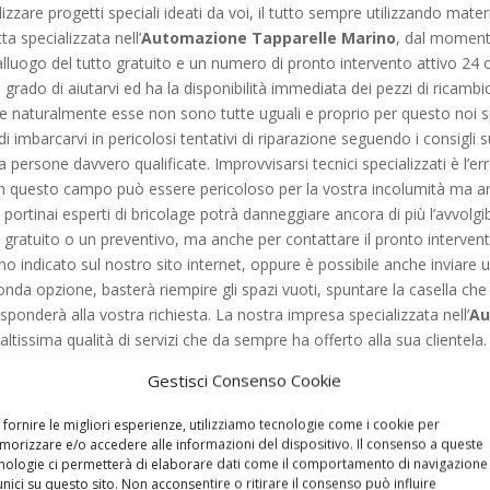
izzare progetti speciali ideati da voi, il tutto sempre utilizzando mater
ta specializzata nell’
Automazione Tapparelle Marino
, dal momento
alluogo del tutto gratuito e un numero di pronto intervento attivo 24 or
 grado di aiutarvi ed ha la disponibilità immediata dei pezzi di ricambio
 e naturalmente esse non sono tutte uguali e proprio per questo noi sp
 di imbarcarvi in pericolosi tentativi di riparazione seguendo i consigli
 a persone davvero qualificate. Improvvisarsi tecnici specializzati è l
n questo campo può essere pericoloso per la vostra incolumità ma anche
portinai esperti di bricolage potrà danneggiare ancora di più l’avvolgibi
 gratuito o un preventivo, ma anche per contattare il pronto intervent
ono indicato sul nostro sito internet, oppure è possibile anche invia
nda opzione, basterà riempire gli spazi vuoti, spuntare la casella che a
ponderà alla vostra richiesta. La nostra impresa specializzata nell’
Au
’altissima qualità di servizi che da sempre ha offerto alla sua clientela
e la vostra richiesta o la vostra necessità, il nostro personale è se
Gestisci Consenso Cookie
po possibile. La nostra ditta specializzata nell’
Automazione Tappar
concorrenziali, onesti e trasparenti.
Automazione Tapparelle Mari
 fornire le migliori esperienze, utilizziamo tecnologie come i cookie per
l caso in cui decideste di affidare i vostri lavori per l’installazione, l
orizzare e/o accedere alle informazioni del dispositivo. Il consenso a queste
nologie ci permetterà di elaborare dati come il comportamento di navigazione
o
, potrete sentirvi assolutamente tutelati in quanto sarete in grado di
unici su questo sito. Non acconsentire o ritirare il consenso può influire