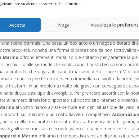
 a fornirvi la garanzia di un team di tecnici specializzati altamente p
ativamente su alcune caratteristiche e funzioni.
à e operano esclusivamente con attrezzatura nuova e idonea al tipo 
olto a regola d’arte, quindi, noi di
Automazione Tapparelle Marin
o servizio. In quanto ditta leader del settore sappiamo perfettamente 
Accetta
Nega
Visualizza le preferen
rrande garantiscono una protezione da caldo, freddo e pioggia. Inolt
ercizi commerciali. Proprio per questa ragione il volersi affidare a una d
una scelta ottimale. Una casa, un box auto o un negozio dotato di av
ostre proprietà, nonché una forma di protezione da non sottovalutare. 
e Marino
offrono interventi mirati solo e soltanto per garantire la pie
li scricchiolii o alle serrande che si bloccano. I nostri tecnici sono pron
ma soprattutto che vi garantiscano il massimo della sicurezza. Vi ric
nomalo e questo perché un intervento immediato e svolto da professi
 si trasformi in un problema molto più grave con conseguente esborso
aria di qualsiasi tipo di avvolgibile. Per prendere accordi con la nost
ta al numero di telefono riportato sul nostro sito internet o inviarci
Marino
al vostro fianco avrete sempre e in ogni situazione dei validi a
ori prodotti sul mercato a un costo davvero competitivo.
Automazion
 per via della trascuratezza dovuta alla vita frenetica di tutti i giorni,
i avvolgibili viene messa in secondo piano e, quando meno ce lo si aspet
pparelle Marino
offriamo un tempestivo servizio di pronto interve