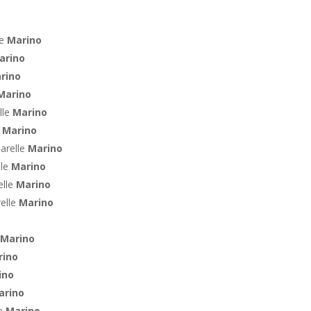
le
Marino
arino
rino
Marino
lle
Marino
e
Marino
arelle
Marino
lle
Marino
elle
Marino
relle
Marino
Marino
rino
ino
arino
te
Marino