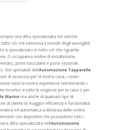
sempre una ditta specializzata nel settore
utto ciò che interessa il mondo degli avvolgibili.
to e specializzato in tutto ciò che riguarda
one. Ci occupiamo inoltre di installazione,
bentato, porte basculanti e porte sezionali.
 Noi specialisti dell’
Automazione Tapparelle
ure di sicurezza per la vostra casa, i vostri
izione tutta la nostra esperienza selezionando i
ire incontro a tutte le esigenze per la casa o per
le Marino
ma anche di qualsiasi tipo di
re al cliente la maggior efficienza e funzionalità
omatica ed automatica a distanza della vostra
terventi con dispositivi che possiedono tutti i
stra ditta specializzata nell’
Automazione
 nel momento in cui prenderete la decisione di