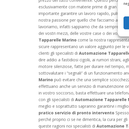
prezzo del tutto conveniente. Questo perché oltre
neg
esclusivamente con materie prime di gran qualit
importante garantire un lavoro rapido, pulito e sv
nostra passione per quello che facciamo al vostr
lavoriamo, infatti sappiamo che da sempre le se
dei vostri mezzi, delle vostre case o dei vostri es
Tapparelle Marino
come la nostra rappresenta 
sicure rappresentano un valore aggiunto per le v
clienti gli specialisti di
Automazione Tapparell
dire addio a fastidiosi cigolii, ai rumori strani, ag
motore silenziose, fatte per durare nel tempo, 
sottovalutare i “segnali” di un funzionamento a
Marino
può evitare che una semplice sciocchezza
effettuano anche un servizio di manutenzione ordin
in vostro soccorso, basta effettuare una telefona
con gli specialisti di
Automazione Tapparelle 
meglio e soprattutto sapranno garantirvi i migli
pratico servizio di pronto intervento
Spesso,
perché proprio ci se ne dimentica, la cura per gl
queste ragioni noi specialisti di
Automazione Ta