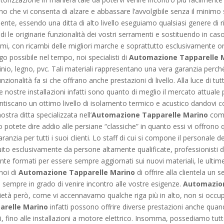
o che vi consenta di alzare e abbassare l’avvolgibile senza il minimo
te, essendo una ditta di alto livello eseguiamo qualsiasi genere di ri
apidi le originarie funzionalità dei vostri serramenti e sostituendo in
, con ricambi delle migliori marche e soprattutto esclusivamente origina
ungo possibile nel tempo, noi specialisti di
Automazione Tapparelle 
inio, legno, pvc. Tali materiali rappresentano una vera garanzia perché
nzionalità fa si che offrano anche prestazioni di livello. Alla luce di tut
 nostre installazioni infatti sono quanto di meglio il mercato attuale po
rantiscano un ottimo livello di isolamento termico e acustico dandovi c
ostra ditta specializzata nell’
Automazione Tapparelle Marino
comm
o potete dire addio alle persiane “classiche” in quanto essi vi offrono 
anzia per tutti i suoi clienti. Lo staff di cui si compone il personale 
uito esclusivamente da persone altamente qualificate, professionisti de
 formati per essere sempre aggiornati sui nuovi materiali, le ultime 
noi di
Automazione Tapparelle Marino
di offrire alla clientela un 
e sempre in grado di venire incontro alle vostre esigenze.
Automazion
età però, come vi accennavamo qualche riga più in alto, non si occupa
relle Marino
infatti possono offrire diverse prestazioni anche quand
li, fino alle installazioni a motore elettrico. Insomma, possediamo tut