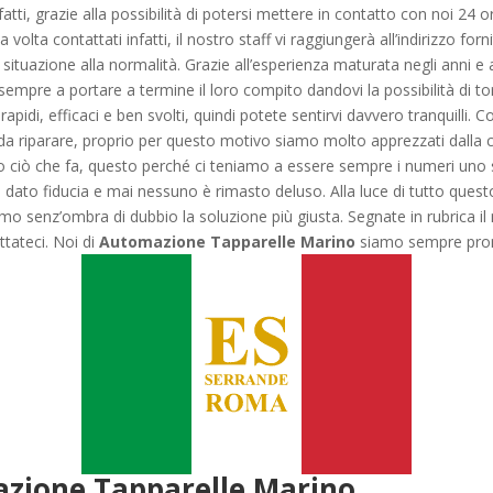
nfatti, grazie alla possibilità di potersi mettere in contatto con noi 24 
volta contattati infatti, il nostro staff vi raggiungerà all’indirizzo fo
 situazione alla normalità. Grazie all’esperienza maturata negli anni e a
sempre a portare a termine il loro compito dandovi la possibilità di tor
pidi, efficaci e ben svolti, quindi potete sentirvi davvero tranquilli. Con
da riparare, proprio per questo motivo siamo molto apprezzati dalla c
iò che fa, questo perché ci teniamo a essere sempre i numeri uno sull
 dato fiducia e mai nessuno è rimasto deluso. Alla luce di tutto quest
iamo senz’ombra di dubbio la soluzione più giusta. Segnate in rubrica i
tateci. Noi di
Automazione Tapparelle Marino
siamo sempre pront
zione Tapparelle Marino