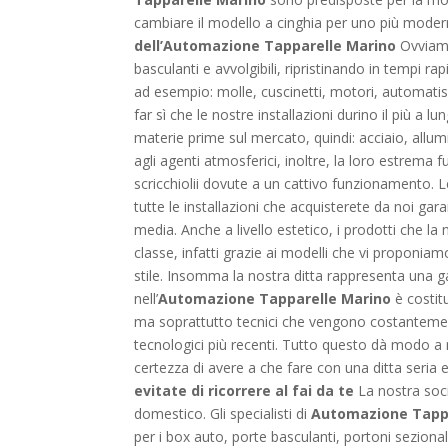
cambiare il modello a cinghia per uno più modern
dell’Automazione Tapparelle Marino
Ovviamen
basculanti e avvolgibili, ripristinando in tempi r
ad esempio: molle, cuscinetti, motori, automatismi
far sì che le nostre installazioni durino il più a l
materie prime sul mercato, quindi: acciaio, allum
agli agenti atmosferici, inoltre, la loro estrema fu
scricchiolii dovute a un cattivo funzionamento. Le
tutte le installazioni che acquisterete da noi ga
media. Anche a livello estetico, i prodotti che la n
classe, infatti grazie ai modelli che vi proponiam
stile. Insomma la nostra ditta rappresenta una gar
nell’
Automazione Tapparelle Marino
è costit
ma soprattutto tecnici che vengono costantemente
tecnologici più recenti. Tutto questo dà modo a 
certezza di avere a che fare con una ditta seria 
evitate di ricorrere al fai da te
La nostra soci
domestico. Gli specialisti di
Automazione Tappa
per i box auto, porte basculanti, portoni seziona