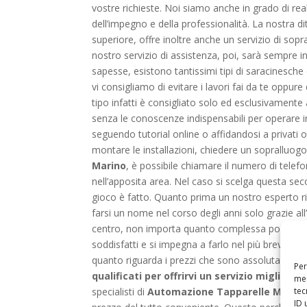
vostre richieste. Noi siamo anche in grado di real
dell’impegno e della professionalità. La nostra dit
superiore, offre inoltre anche un servizio di sopr
nostro servizio di assistenza, poi, sarà sempre in
sapesse, esistono tantissimi tipi di saracinesche
vi consigliamo di evitare i lavori fai da te oppure
tipo infatti è consigliato solo ed esclusivamente
senza le conoscenze indispensabili per operare i
seguendo tutorial online o affidandosi a privati o 
montare le installazioni, chiedere un sopralluogo
Marino
, è possibile chiamare il numero di telef
nell’apposita area. Nel caso si scelga questa seco
gioco è fatto. Quanto prima un nostro esperto ris
farsi un nome nel corso degli anni solo grazie all
centro, non importa quanto complessa possa esser
soddisfatti e si impegna a farlo nel più breve tem
quanto riguarda i prezzi che sono assolutamente 
Per
qualificati per offrirvi un servizio migliore
Ne
mem
tec
specialisti di
Automazione Tapparelle Marin
ID 