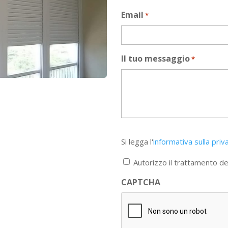
Email
*
Il tuo messaggio
*
Si
Si legga l'
informativa sulla priv
legga
l'informativa
Autorizzo il trattamento dei
sulla
privacy
CAPTCHA
*