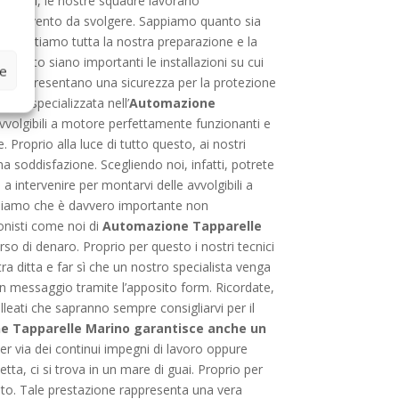
reparati, le nostre squadre lavorano
d’intervento da svolgere. Sappiamo quanto sia
o
, mettiamo tutta la nostra preparazione e la
quanto siano importanti le installazioni su cui
ze
re rappresentano una sicurezza per la protezione
itta specializzata nell’
Automazione
volgibili a motore perfettamente funzionanti e
Proprio alla luce di tutto questo, ai nostri
na soddisfazione. Scegliendo noi, infatti, potrete
ti a intervenire per montarvi delle avvolgibili a
ordiamo che è davvero importante non
onisti come noi di
Automazione Tapparelle
 di denaro. Proprio per questo i nostri tecnici
ra ditta e far sì che un nostro specialista venga
 un messaggio tramite l’apposito form. Ricordate,
lleati che sapranno sempre consigliarvi per il
e Tapparelle Marino garantisce anche un
 per via dei continui impegni di lavoro oppure
ta, ci si trova in un mare di guai. Proprio per
nto. Tale prestazione rappresenta una vera