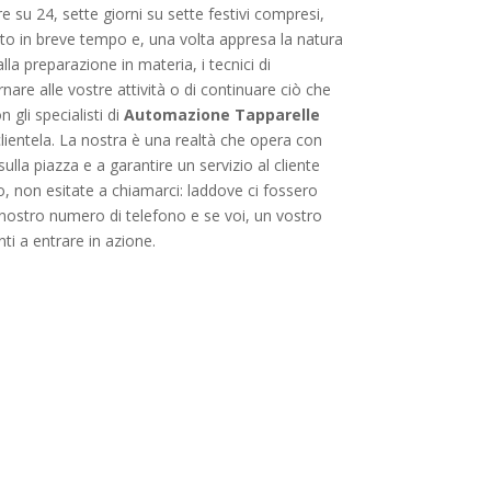
ore su 24, sette giorni su sette festivi compresi,
rnito in breve tempo e, una volta appresa la natura
lla preparazione in materia, i tecnici di
nare alle vostre attività o di continuare ciò che
 gli specialisti di
Automazione Tapparelle
lientela. La nostra è una realtà che opera con
a piazza e a garantire un servizio al cliente
o, non esitate a chiamarci: laddove ci fossero
l nostro numero di telefono e se voi, un vostro
i a entrare in azione.