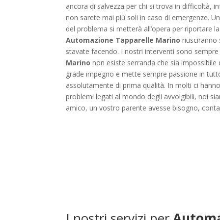
ancora di salvezza per chi si trova in difficoltà, i
non sarete mai più soli in caso di emergenze. Una 
del problema si metterà all’opera per riportare la
Automazione Tapparelle Marino
riusciranno 
stavate facendo. I nostri interventi sono sempre ra
Marino
non esiste serranda che sia impossibile 
grade impegno e mette sempre passione in tutto c
assolutamente di prima qualità. In molti ci hanno
problemi legati al mondo degli avvolgibili, noi s
amico, un vostro parente avesse bisogno, contat
I nostri servizi per
Automa