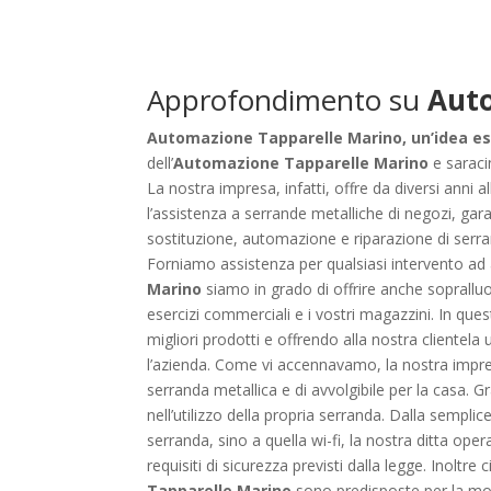
Approfondimento su
Aut
Automazione Tapparelle Marino, un’idea es
dell’
Automazione Tapparelle Marino
e saraci
La nostra impresa, infatti, offre da diversi anni 
l’assistenza a serrande metalliche di negozi, gara
sostituzione, automazione e riparazione di serrand
Forniamo assistenza per qualsiasi intervento ad av
Marino
siamo in grado di offrire anche sopralluog
esercizi commerciali e i vostri magazzini. In que
migliori prodotti e offrendo alla nostra clientela
l’azienda. Come vi accennavamo, la nostra impres
serranda metallica e di avvolgibile per la casa. G
nell’utilizzo della propria serranda. Dalla sem
serranda, sino a quella wi-fi, la nostra ditta ope
requisiti di sicurezza previsti dalla legge. Inoltre
Tapparelle Marino
sono predisposte per la mot