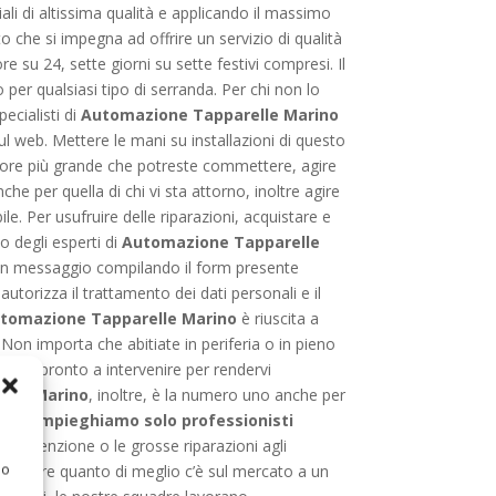
iali di altissima qualità e applicando il massimo
 che si impegna ad offrire un servizio di qualità
e su 24, sette giorni su sette festivi compresi. Il
 per qualsiasi tipo di serranda. Per chi non lo
ecialisti di
Automazione Tapparelle Marino
 sul web. Mettere le mani su installazioni di questo
’errore più grande che potreste commettere, agire
 per quella di chi vi sta attorno, inoltre agire
le. Per usufruire delle riparazioni, acquistare e
o degli esperti di
Automazione Tapparelle
re un messaggio compilando il form presente
utorizza il trattamento dei dati personali e il
tomazione Tapparelle Marino
è riuscita a
. Non importa che abitiate in periferia o in pieno
mpre pronto a intervenire per rendervi
elle Marino
, inoltre, è la numero uno anche per
no, impieghiamo solo professionisti
a manutenzione o le grosse riparazioni agli
 o
 ottenere quanto di meglio c’è sul mercato a un