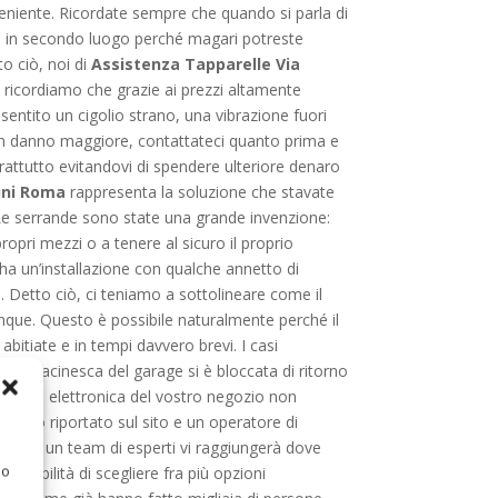
eniente. Ricordate sempre che quando si parla di
voi, in secondo luogo perché magari potreste
to ciò, noi di
Assistenza Tapparelle Via
vi ricordiamo che grazie ai prezzi altamente
sentito un cigolio strano, una vibrazione fuori
 un danno maggiore, contattateci quanto prima e
rattutto evitandovi di spendere ulteriore denaro
ini Roma
rappresenta la soluzione che stavate
e serrande sono state una grande invenzione:
ropri mezzi o a tenere al sicuro il proprio
ha un’installazione con qualche annetto di
. Detto ciò, ci teniamo a sottolineare come il
nque. Questo è possibile naturalmente perché il
abitiate e in tempi davvero brevi. I casi
tra saracinesca del garage si è bloccata di ritorno
inesca elettronica del vostro negozio non
umero riportato sul sito e un operatore di
attato, un team di esperti vi raggiungerà dove
 o
possibilità di scegliere fra più opzioni