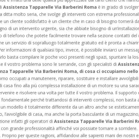
di
Assistenza Tapparelle Via Barberini Roma
è in grado di svolgere
 ditta molto seria, che svolge gli interventi con estrema professional
e un cliente soddisfatto è un cliente che in caso di bisogno tornerà d
ogno di un intervento urgente, sia che abbiate bisogno di un’installazi
o di telefono che potete facilmente trovare nella sezione contatti del 
che un servizio di sopralluogo totalmente gratuito ed è pronta a chiarire
r informazioni di qualsiasi tipo, invece, è possibile inviarci un mes
arlo basta compilare le poche voci presenti negli spazi, spuntare la lo
e il vostro problema sono le serrande, con gli specialisti di
Assisten
nza Tapparelle Via Barberini Roma, di cosa ci occupiamo nello
no occupati a manutenere, riparare, sostituire e installare avvolgibili 
 di casa fino alla più complessa installazione di un motore su una sara
tervenire e risolvere una volta per tutte il vostro problema. Il suppor
 fondamentale perché trattandosi di interventi complessi, non basta
un modello è totalmente differente da un altro anche se esteticamente 
o, l’avvolgibile di casa, ma anche la porta basculante di un magazzino,
ione infatti gli operatori di
Assistenza Tapparelle Via Barberini 
on grande professionalità affinché voi possiate tornare a sorridere. 
 Proprio per queste ragioni, affidandovi alle sapienti mani dei nostri e