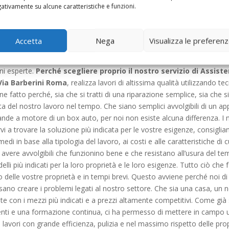
 grado di riparare qualsiasi tipo di guasto. Affidatevi alle nostre mani 
ativamente su alcune caratteristiche e funzioni.
cuparvi di questo tipo di problemi. Che sia notte fonda o giorno pien
sono composte da persone altamente formate, specializzate e con un 
 Barberini Roma
, si contatta una ditta seria, capace di individuare il
Accetta
Nega
Visualizza le preferen
manutenzione di un’avvolgibile è un’operazione sempre molto delicata e
uce di quanto vi abbiamo detto fino ad adesso, il consiglio che vi diamo 
ani esperte.
Perché scegliere proprio il nostro servizio di Assis
Via Barberini Roma
, realizza lavori di altissima qualità utilizzando t
ne fatto perché, sia che si tratti di una riparazione semplice, sia che 
ta del nostro lavoro nel tempo. Che siano semplici avvolgibili di un a
ande a motore di un box auto, per noi non esiste alcuna differenza. I n
i a trovare la soluzione più indicata per le vostre esigenze, consigli
edi in base alla tipologia del lavoro, ai costi e alle caratteristiche di 
vere avvolgibili che funzionino bene e che resistano all’usura del te
lli più indicati per la loro proprietà e le loro esigenze. Tutto ciò che 
o delle vostre proprietà e in tempi brevi. Questo avviene perché noi d
sano creare i problemi legati al nostro settore. Che sia una casa, un 
nte con i mezzi più indicati e a prezzi altamente competitivi. Come gi
rventi e una formazione continua, ci ha permesso di mettere in campo un
 i lavori con grande efficienza, pulizia e nel massimo rispetto delle pro