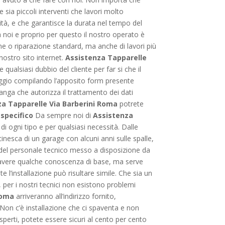
 sia piccoli interventi che lavori molto
ità, e che garantisce la durata nel tempo del
a noi e proprio per questo il nostro operato è
one o riparazione standard, ma anche di lavori più
nostro sito internet.
Assistenza Tapparelle
 qualsiasi dubbio del cliente per far si che il
saggio compilando l’apposito form presente
sanga che autorizza il trattamento dei dati
za Tapparelle Via Barberini Roma
potrete
 specifico
Da sempre noi di
Assistenza
di ogni tipo e per qualsiasi necessità. Dalle
cinesca di un garage con alcuni anni sulle spalle,
to del personale tecnico messo a disposizione da
 avere qualche conoscenza di base, ma serve
l’installazione può risultare simile. Che sia un
 per i nostri tecnici non esistono problemi
Roma
arriveranno all’indirizzo fornito,
Non c’è installazione che ci spaventa e non
sperti, potete essere sicuri al cento per cento