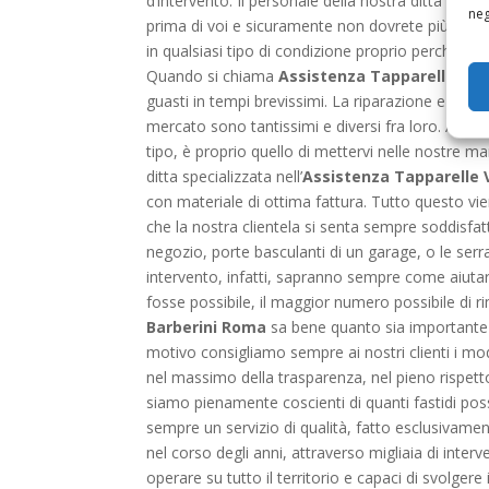
d’intervento. Il personale della nostra ditta è in
neg
prima di voi e sicuramente non dovrete più preoc
in qualsiasi tipo di condizione proprio perché 
Quando si chiama
Assistenza Tapparelle Via
guasti in tempi brevissimi. La riparazione e la 
mercato sono tantissimi e diversi fra loro. Alla l
tipo, è proprio quello di mettervi nelle nostre m
ditta specializzata nell’
Assistenza Tapparelle 
con materiale di ottima fattura. Tutto questo vie
che la nostra clientela si senta sempre soddisfat
negozio, porte basculanti di un garage, o le serr
intervento, infatti, sapranno sempre come aiutarv
fosse possibile, il maggior numero possibile di rim
Barberini Roma
sa bene quanto sia importante a
motivo consigliamo sempre ai nostri clienti i mode
nel massimo della trasparenza, nel pieno rispett
siamo pienamente coscienti di quanti fastidi pos
sempre un servizio di qualità, fatto esclusivame
nel corso degli anni, attraverso migliaia di inte
operare su tutto il territorio e capaci di svolgere