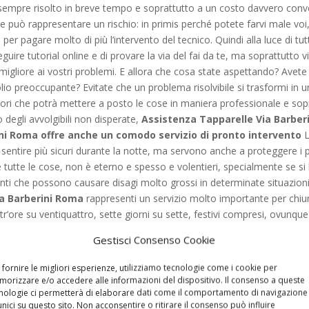
 sempre risolto in breve tempo e soprattutto a un costo davvero conv
da te può rappresentare un rischio: in primis perché potete farvi male 
er pagare molto di più l’intervento del tecnico. Quindi alla luce di tut
guire tutorial online e di provare la via del fai da te, ma soprattutto 
igliore ai vostri problemi. E allora che cosa state aspettando? Avete 
io preoccupante? Evitate che un problema risolvibile si trasformi in
tori che potrà mettere a posto le cose in maniera professionale e sop
 degli avvolgibili non disperate,
Assistenza Tapparelle Via Barber
ni Roma offre anche un comodo servizio di pronto intervento
L
 sentire più sicuri durante la notte, ma servono anche a proteggere i p
utte le cose, non è eterno e spesso e volentieri, specialmente se si 
enti che possono causare disagi molto grossi in determinate situazioni
ia Barberini Roma
rappresenti un servizio molto importante per chiu
’ore su ventiquattro, sette giorni su sette, festivi compresi, ovunque 
rso della nostra carriera ce ne sono capitati di tutti i colori: la vos
Gestisci Consenso Cookie
rché è domenica? Un’avvolgibile di casa non scende più giù? La sarac
on dovete più temere nulla, infatti basta una semplice telefonata al n
 fornire le migliori esperienze, utilizziamo tecnologie come i cookie per
i risponderà, sette giorni su sette, festivi compresi. Dopo averci cont
orizzare e/o accedere alle informazioni del dispositivo. Il consenso a queste
nologie ci permetterà di elaborare dati come il comportamento di navigazione
blema o, laddove fosse possibile, prima di mettersi all’opera vi darà la 
unici su questo sito. Non acconsentire o ritirare il consenso può influire