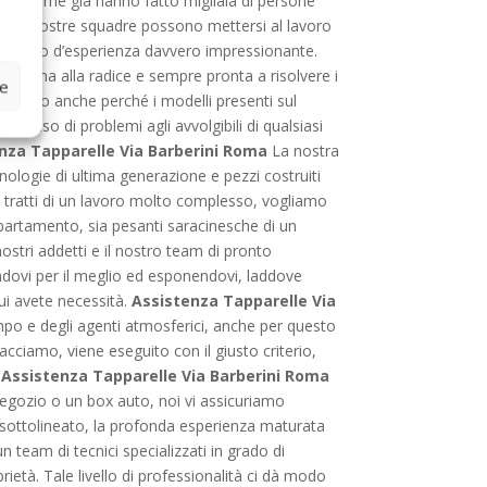
capaci come già hanno fatto migliaia di persone
o, le nostre squadre possono mettersi al lavoro
bagaglio d’esperienza davvero impressionante.
 problema alla radice e sempre pronta a risolvere i
ze
 questo anche perché i modelli presenti sul
in caso di problemi agli avvolgibili di qualsiasi
tenza Tapparelle Via Barberini Roma
La nostra
ecnologie di ultima generazione e pezzi costruiti
si tratti di un lavoro molto complesso, vogliamo
ppartamento, sia pesanti saracinesche di un
ostri addetti e il nostro team di pronto
andovi per il meglio ed esponendovi, laddove
cui avete necessità.
Assistenza Tapparelle Via
mpo e degli agenti atmosferici, anche per questo
facciamo, viene eseguito con il giusto criterio,
i
Assistenza Tapparelle Via Barberini Roma
negozio o un box auto, noi vi assicuriamo
à sottolineato, la profonda esperienza maturata
 team di tecnici specializzati in grado di
prietà. Tale livello di professionalità ci dà modo