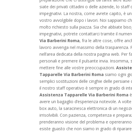
siate dei privati cittadini o delle aziende, lo staff 
impegnativi. La nostra, come avrete capito, è una
vostro avvolgibile dopo i lavori. Noi sappiamo ch
molto richiesto sulla piazza. Sia che abbiate bis
impegnativi, potrete contattarci tramite il numer
Via Barberini Roma
, fra le altre cose, offre an
lavoro avvenga nel massimo della trasparenza. Pe
nell’area dedicata della nostra pagina web. Per f
personali e premere il pulsante invia. Insomma, s
mettere fine alle vostre preoccupazioni.
Assiste
Tapparelle Via Barberini Roma
siamo ogni gior
semplici sostituzioni delle cinghie delle persiane
il nostro staff operativo è sempre in grado di in
Assistenza Tapparelle Via Barberini Roma
è
avere un bagaglio d’esperienza notevole. A volte 
box auto, la saracinesca elettronica di un negozi
irrisolvibili. Con pazienza, competenza e preparaz
prenderanno visione del problema e opereranno c
esiste guasto che non siamo in grado di riparare.