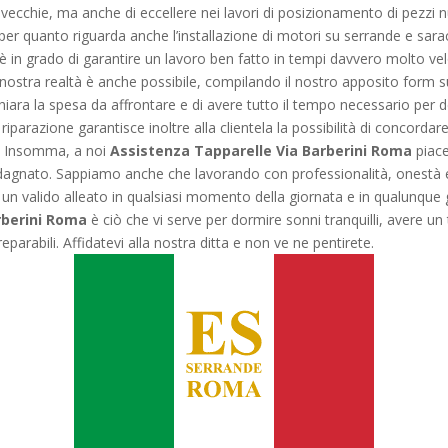
ù vecchie, ma anche di eccellere nei lavori di posizionamento di pezzi 
per quanto riguarda anche l’installazione di motori su serrande e saraci
è in grado di garantire un lavoro ben fatto in tempi davvero molto vel
 nostra realtà è anche possibile, compilando il nostro apposito form su
iara la spesa da affrontare e di avere tutto il tempo necessario per de
riparazione garantisce inoltre alla clientela la possibilità di concordare
ni. Insomma, a noi
Assistenza Tapparelle Via Barberini Roma
piace
adagnato. Sappiamo anche che lavorando con professionalità, onestà 
 un valido alleato in qualsiasi momento della giornata e in qualunque 
rberini Roma
è ciò che vi serve per dormire sonni tranquilli, avere 
parabili. Affidatevi alla nostra ditta e non ve ne pentirete.