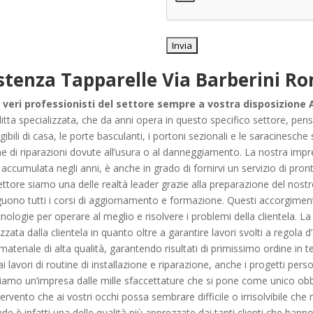
stenza Tapparelle Via Barberini R
 veri professionisti del settore sempre a vostra disposizione
a ditta specializzata, che da anni opera in questo specifico settore, pen
ibili di casa, le porte basculanti, i portoni sezionali e le saracinesch
he di riparazioni dovute all’usura o al danneggiamento. La nostra impre
 accumulata negli anni, è anche in grado di fornirvi un servizio di pron
settore siamo una delle realtà leader grazie alla preparazione del no
eguono tutti i corsi di aggiornamento e formazione. Questi accorgiment
ogie per operare al meglio e risolvere i problemi della clientela. La n
ata dalla clientela in quanto oltre a garantire lavori svolti a regola d
ateriale di alta qualità, garantendo risultati di primissimo ordine in 
 lavori di routine di installazione e riparazione, anche i progetti perso
iamo un’impresa dalle mille sfaccettature che si pone come unico obbi
ntervento che ai vostri occhi possa sembrare difficile o irrisolvibile ch
nde è infatti una delle qualità più apprezzate dai tanti clienti che ha