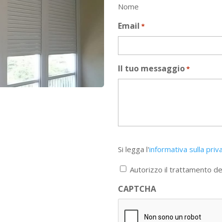
Nome
Email
*
Il tuo messaggio
*
Si
Si legga l'
informativa sulla priv
legga
l'informativa
Autorizzo il trattamento dei
sulla
privacy
CAPTCHA
*