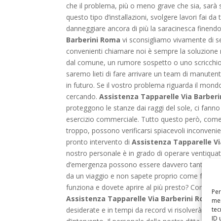
che il problema, più o meno grave che sia, sarà
questo tipo d’installazioni, svolgere lavori fai 
danneggiare ancora di più la saracinesca finendo p
Barberini Roma
vi sconsigliamo vivamente di se
convenienti chiamare noi è sempre la soluzione m
dal comune, un rumore sospetto o uno scricchiol
saremo lieti di fare arrivare un team di manuten
in futuro. Se il vostro problema riguarda il mondo
cercando.
Assistenza Tapparelle Via Barberi
proteggono le stanze dai raggi del sole, ci fanno
esercizio commerciale. Tutto questo però, come t
troppo, possono verificarsi spiacevoli inconveni
pronto intervento di
Assistenza Tapparelle V
nostro personale è in grado di operare ventiquattr
d’emergenza possono essere davvero tanti, e nel co
da un viaggio e non sapete proprio come fare pe
funziona e dovete aprire al più presto? Con noi n
Per
Assistenza Tapparelle Via Barberini Roma
v
mem
tec
desiderate e in tempi da record vi risolverà il pro
ID 