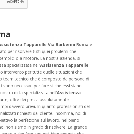
oma
Assistenza Tapparelle Via Barberini Roma
è
sato per risolvere tutti quei problemi che
e semplici o a motore. La nostra azienda, si
sa specializzata nell’
Assistenza Tapparelle
to intervento per tutte quelle situazioni che
stro team tecnico che è composto da persone di
i sono necessari per fare si che essi siano
ostra ditta specializzata nell’
Assistenza
’arte, offre dei prezzi assolutamente
tempi davvero brevi. In quanto professionisti del
nalizzati richiesti dal cliente. Insomma, noi di
ettivo la perfezione sul lavoro, nel pieno
e noi non siamo in grado di risolvere. La grande
nno avuto a che fare con noi. Non importa che