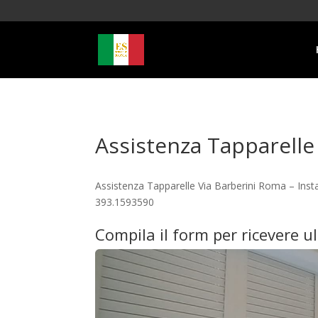
Assistenza Tapparelle
Assistenza Tapparelle Via Barberini Roma – Inst
393.1593590
Compila il form per ricevere u