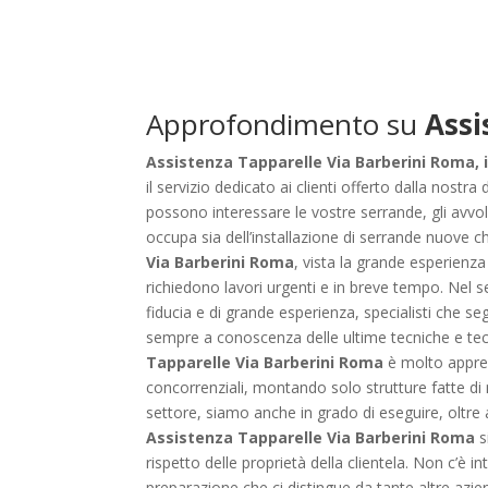
Approfondimento su
Assi
Assistenza Tapparelle Via Barberini Roma, i
il servizio dedicato ai clienti offerto dalla nostr
possono interessare le vostre serrande, gli avvolg
occupa sia dell’installazione di serrande nuove c
Via Barberini Roma
, vista la grande esperienza
richiedono lavori urgenti e in breve tempo. Nel 
fiducia e di grande esperienza, specialisti che s
sempre a conoscenza delle ultime tecniche e tecnol
Tapparelle Via Barberini Roma
è molto apprezz
concorrenziali, montando solo strutture fatte di m
settore, siamo anche in grado di eseguire, oltre ai
Assistenza Tapparelle Via Barberini Roma
s
rispetto delle proprietà della clientela. Non c’è i
preparazione che ci distingue da tante altre azie