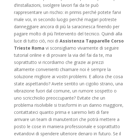
d’installazioni, svolgere lavori fai da te può
rappresentare un rischio: in primis perché potete farvi
male voi, in secondo luogo perché magari potreste
danneggiare ancora di più la saracinesca finendo per
pagare molto di più l’intervento del tecnico. Quindi alla
luce di tutto ciò, noi di
Assistenza Tapparelle Corso
Trieste Roma
vi sconsigliamo vivamente di seguire
tutorial online e di provare la via del fai da te, ma
soprattutto vi ricordiamo che grazie ai prezzi
altamente convenienti chiamare noi è sempre la
soluzione migliore ai vostri problemi. E allora che cosa
state aspettando? Avete sentito un cigolio strano, una
vibrazione fuori dal comune, un rumore sospetto o
uno scricchiolio preoccupante? Evitate che un
problema risolvibile si trasformi in un danno maggiore,
contattateci quanto prima e saremo lieti di fare
arrivare un team di manutentori che potrà mettere a
posto le cose in maniera professionale e soprattutto
evitandovi di spendere ulteriore denaro in futuro. Se il