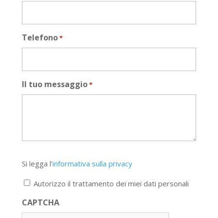
Telefono
*
Il tuo messaggio
*
Si
Si legga l'
informativa sulla privacy
legga
l'informativa
Autorizzo il trattamento dei miei dati personali
sulla
privacy
CAPTCHA
*