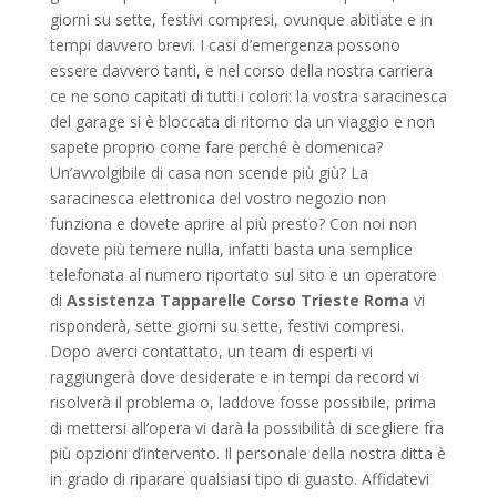
giorni su sette, festivi compresi, ovunque abitiate e in
tempi davvero brevi. I casi d’emergenza possono
essere davvero tanti, e nel corso della nostra carriera
ce ne sono capitati di tutti i colori: la vostra saracinesca
del garage si è bloccata di ritorno da un viaggio e non
sapete proprio come fare perché è domenica?
Un’avvolgibile di casa non scende più giù? La
saracinesca elettronica del vostro negozio non
funziona e dovete aprire al più presto? Con noi non
dovete più temere nulla, infatti basta una semplice
telefonata al numero riportato sul sito e un operatore
di
Assistenza Tapparelle Corso Trieste Roma
vi
risponderà, sette giorni su sette, festivi compresi.
Dopo averci contattato, un team di esperti vi
raggiungerà dove desiderate e in tempi da record vi
risolverà il problema o, laddove fosse possibile, prima
di mettersi all’opera vi darà la possibilità di scegliere fra
più opzioni d’intervento. Il personale della nostra ditta è
in grado di riparare qualsiasi tipo di guasto. Affidatevi