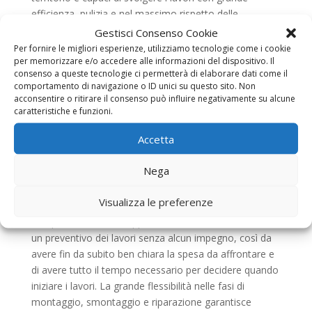
efficienza, pulizia e nel massimo rispetto delle
proprietà. Tale livello di professionalità ci dà modo di
Gestisci Consenso Cookie
effettuare manutenzione sulle installazioni più vecchie,
Per fornire le migliori esperienze, utilizziamo tecnologie come i cookie
per memorizzare e/o accedere alle informazioni del dispositivo. Il
ma anche di eccellere nei lavori di posizionamento di
consenso a queste tecnologie ci permetterà di elaborare dati come il
pezzi nuovi.
Assistenza Tapparelle Corso Trieste
comportamento di navigazione o ID unici su questo sito. Non
Roma
, vi ricordiamo, è un’azienda leader anche per
acconsentire o ritirare il consenso può influire negativamente su alcune
quanto riguarda anche l’installazione di motori su
caratteristiche e funzioni.
serrande e saracinesche già esistenti. Per fare tali
Accetta
adattamenti il nostro team specializzato non conosce
rivali ed è in grado di garantire un lavoro ben fatto in
Nega
tempi davvero molto veloci e nel massimo rispetto
delle regole grazie all’utilizzo di componenti a norma.
Visualizza le preferenze
Scegliendo la nostra realtà è anche possibile,
compilando il nostro apposito form sul sito, richiedere
un preventivo dei lavori senza alcun impegno, così da
avere fin da subito ben chiara la spesa da affrontare e
di avere tutto il tempo necessario per decidere quando
iniziare i lavori. La grande flessibilità nelle fasi di
montaggio, smontaggio e riparazione garantisce